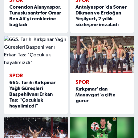
SPOR
SPOR
Corendon Alanyaspor,
Antalyaspor'da Soner
Tunuslu santrfor Omar
Dikmen ve Erdoğan
Ben Ali'yi renklerine
Yeşilyurt, 2 yıllık
bağladı
sözleşme imzaladı
SPOR
SPOR
665. Tarihi Kırkpınar
Yağlı Güreşleri
Kırkpınar'dan
Başpehlivanı Erkan
Manavgat'a çifte
Taş: "Çocukluk
gurur
hayalimizdi"