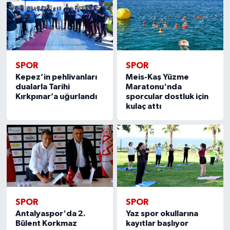
SPOR
SPOR
Kepez’in pehlivanları
Meis-Kaş Yüzme
dualarla Tarihi
Maratonu'nda
Kırkpınar’a uğurlandı
sporcular dostluk için
kulaç attı
SPOR
SPOR
Antalyaspor'da 2.
Yaz spor okullarına
Bülent Korkmaz
kayıtlar başlıyor