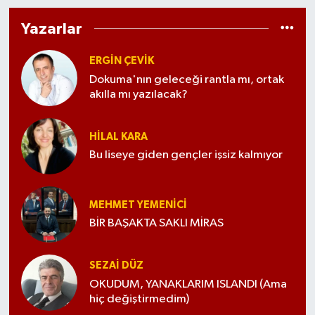
Yazarlar
ERGIN ÇEVİK
Dokuma'nın geleceği rantla mı, ortak
akılla mı yazılacak?
HILAL KARA
Bu liseye giden gençler işsiz kalmıyor
MEHMET YEMENICI
BİR BAŞAKTA SAKLI MİRAS
SEZAI DÜZ
OKUDUM, YANAKLARIM ISLANDI (Ama
hiç değiştirmedim)