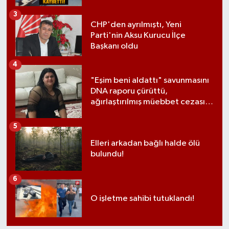
3
CHP'den ayrılmıştı, Yeni
Parti'nin Aksu Kurucu İlçe
Başkanı oldu
4
"Eşim beni aldattı" savunmasını
DNA raporu çürüttü,
ağırlaştırılmış müebbet cezası
aldı
5
Elleri arkadan bağlı halde ölü
bulundu!
6
O işletme sahibi tutuklandı!