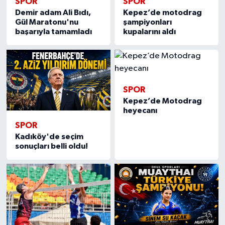
SPOR
SPOR
Demir adam Ali Bıdı,
Kepez’de motodrag
Gül Maratonu'nu
şampiyonları
başarıyla tamamladı
kupalarını aldı
SPOR
Kepez’de Motodrag
heyecanı
SPOR
Kadıköy'de seçim
sonuçları belli oldu!