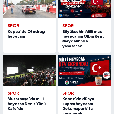
SPOR
SPOR
Kepez’de Otodrag
Büyükşehir, Milli maç
heyecanı
heyecanını Olbia Kent
Meydanı’nda
yaşatacak
SPOR
SPOR
Muratpaşa'da milli
Kepez’de dünya
heyecan Deniz Yüzü
kupası heyecanı
Kafe'de
Dokumapark’ta
yaşanacak