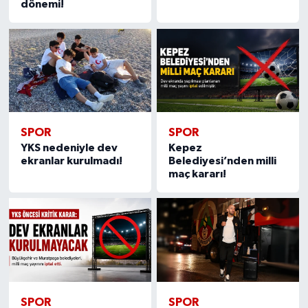
dönemi!
SPOR
SPOR
YKS nedeniyle dev
Kepez
ekranlar kurulmadı!
Belediyesi’nden milli
maç kararı!
SPOR
SPOR