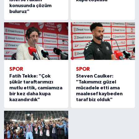
konusunda çözüm
buluruz"
SPOR
SPOR
Fatih Tekke: "Çok
Steven Caulker:
şükür taraftarımızı
"Takımımız güzel
mutlu ettik, camiamıza
mücadele etti ama
bir kez daha kupa
maalesef kaybeden
kazandırdık"
taraf biz olduk"