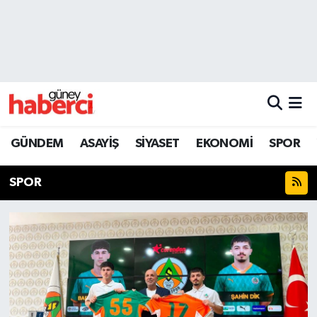
Beyoğlu Hava Durumu
Beyoğlu Trafik Yoğunluk Haritası
Süper Lig Puan Durumu ve Fikstür
GÜNDEM
ASAYİŞ
SİYASET
EKONOMİ
SPOR
Tüm Manşetler
SPOR
Son Dakika Haberleri
Haber Arşivi