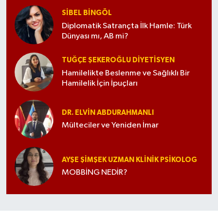
SIBEL BINGÖL
Diplomatik Satrançta İlk Hamle: Türk
Dünyası mı, AB mi?
TUĞÇE ŞEKEROĞLU DIYETISYEN
Hamilelikte Beslenme ve Sağlıklı Bir
Hamilelik İçin İpuçları
DR. ELVIN ABDURAHMANLI
Mülteciler ve Yeniden İmar
AYŞE ŞIMŞEK UZMAN KLINIK PSIKOLOG
MOBBİNG NEDİR?