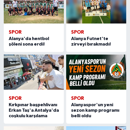
SPOR
SPOR
Alanya'da hentbol
Alanya Futnet'te
şöleni sona erdi!
zirveyi bırakmadı!
SPOR
SPOR
Kırkpınar başpehlivanı
Alanyaspor'un yeni
Erkan Taş'a Antalya'da
sezon kamp programı
coşkulu karşılama
belli oldu