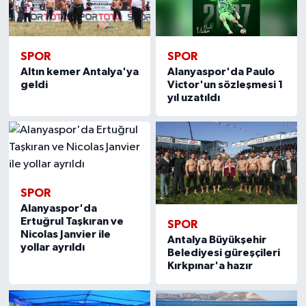
SPOR
SPOR
Altın kemer Antalya'ya
Alanyaspor'da Paulo
geldi
Victor'un sözleşmesi 1
yıl uzatıldı
SPOR
Alanyaspor'da
Ertuğrul Taşkıran ve
SPOR
Nicolas Janvier ile
Antalya Büyükşehir
yollar ayrıldı
Belediyesi güreşçileri
Kırkpınar'a hazır