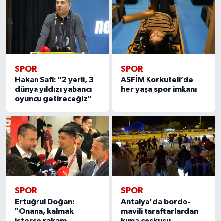
SPOR
SPOR
Hakan Safi: "2 yerli, 3
ASFİM Korkuteli’de
dünya yıldızı yabancı
her yaşa spor imkanı
oyuncu getireceğiz"
SPOR
SPOR
Ertuğrul Doğan:
Antalya'da bordo-
"Onana, kalmak
mavili taraftarlardan
isterse rakam
kupa coşkusu