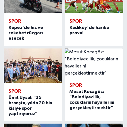
SPOR
SPOR
Kepez’de hız ve
Kadıköy'de harika
rekabet rüzgarı
prova!
esecek
SPOR
SPOR
Mesut Kocagöz:
"Belediyecilik,
Ümit Uysal: "35
çocukların hayallerini
branşta, yılda 20 bin
gerçekleştirmektir"
kişiye spor
yaptırıyoruz"