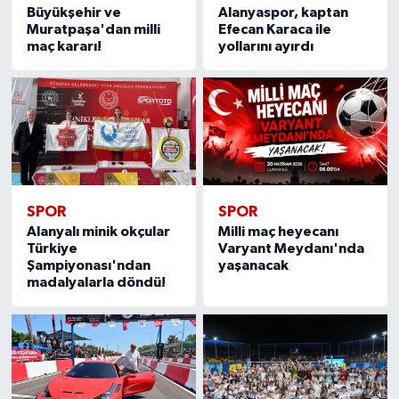
Büyükşehir ve
Alanyaspor, kaptan
Muratpaşa'dan milli
Efecan Karaca ile
maç kararı!
yollarını ayırdı
SPOR
SPOR
Alanyalı minik okçular
Milli maç heyecanı
Türkiye
Varyant Meydanı'nda
Şampiyonası'ndan
yaşanacak
madalyalarla döndü!