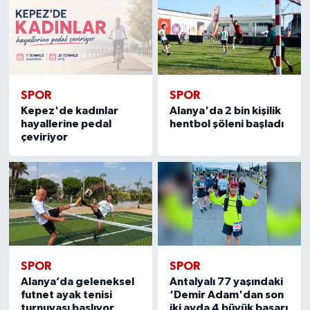
SPOR
SPOR
Kepez'de kadınlar
Alanya'da 2 bin kişilik
hayallerine pedal
hentbol şöleni başladı
çeviriyor
SPOR
SPOR
Alanya’da geleneksel
Antalyalı 77 yaşındaki
futnet ayak tenisi
‘Demir Adam'dan son
turnuvası başlıyor
iki ayda 4 büyük başarı