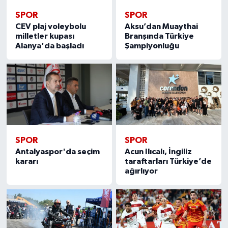
SPOR
SPOR
CEV plaj voleybolu
Aksu’dan Muaythai
milletler kupası
Branşında Türkiye
Alanya'da başladı
Şampiyonluğu
SPOR
SPOR
Antalyaspor'da seçim
Acun Ilıcalı, İngiliz
kararı
taraftarları Türkiye’de
ağırlıyor