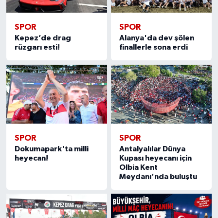
SPOR
SPOR
Kepez’de drag
Alanya'da dev şölen
rüzgarı esti!
finallerle sona erdi
SPOR
SPOR
Dokumapark'ta milli
Antalyalılar Dünya
heyecan!
Kupası heyecanı için
Olbia Kent
Meydanı'nda buluştu