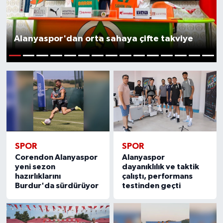
Alanyaspor'dan orta sahaya çifte takviye
1
2
3
4
5
6
7
8
9
10
11
12
13
14
15
SPOR
SPOR
Corendon Alanyaspor
Alanyaspor
yeni sezon
dayanıklılık ve taktik
hazırlıklarını
çalıştı, performans
Burdur'da sürdürüyor
testinden geçti