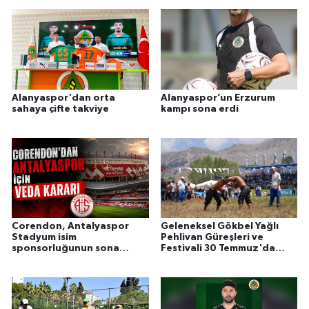
Alanyaspor'dan orta
Alanyaspor’un Erzurum
sahaya çifte takviye
kampı sona erdi
Corendon, Antalyaspor
Geleneksel Gökbel Yağlı
Stadyum isim
Pehlivan Güreşleri ve
sponsorluğunun sona
Festivali 30 Temmuz'da
erdiğini duyurdu!
başlıyor