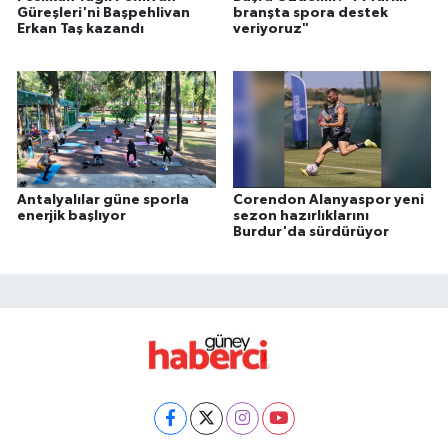
Güreşleri'ni Başpehlivan
branşta spora destek
Erkan Taş kazandı
veriyoruz"
Antalyalılar güne sporla
Corendon Alanyaspor yeni
enerjik başlıyor
sezon hazırlıklarını
Burdur'da sürdürüyor