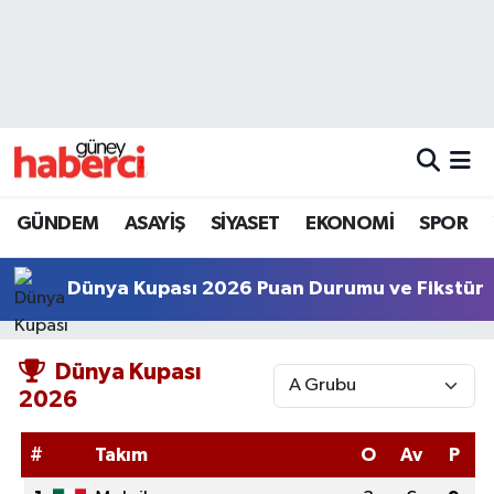
Beyoğlu Hava Durumu
Beyoğlu Trafik Yoğunluk Haritası
Süper Lig Puan Durumu ve Fikstür
GÜNDEM
ASAYİŞ
SİYASET
EKONOMİ
SPOR
Tüm Manşetler
Dünya Kupası 2026 Puan Durumu ve Fikstür
Son Dakika Haberleri
Haber Arşivi
Dünya Kupası
2026
#
Takım
O
Av
P