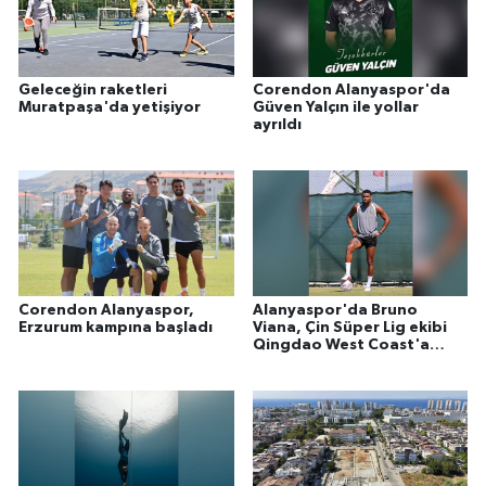
Geleceğin raketleri
Corendon Alanyaspor'da
Muratpaşa'da yetişiyor
Güven Yalçın ile yollar
ayrıldı
Corendon Alanyaspor,
Alanyaspor'da Bruno
Erzurum kampına başladı
Viana, Çin Süper Lig ekibi
Qingdao West Coast'a
kiralandı