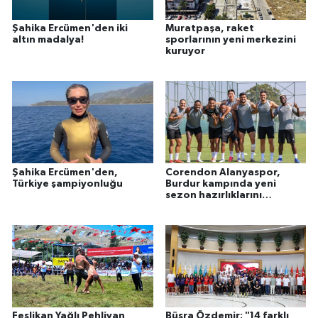
Şahika Ercümen'den iki
Muratpaşa, raket
altın madalya!
sporlarının yeni merkezini
kuruyor
Şahika Ercümen'den,
Corendon Alanyaspor,
Türkiye şampiyonluğu
Burdur kampında yeni
sezon hazırlıklarını
sürdürdü
Feslikan Yağlı Pehlivan
Büşra Özdemir: "14 farklı