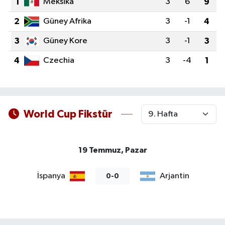
1
Meksika
3
6
9
2
Güney Afrika
3
-1
4
3
Güney Kore
3
-1
3
4
Czechia
3
-4
1
World Cup Fikstür
19 Temmuz, Pazar
İspanya
Arjantin
0-0