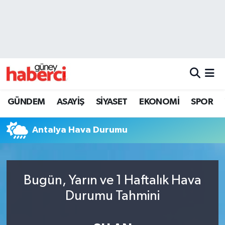
Beyoğlu Hava Durumu
Beyoğlu Trafik Yoğunluk Haritası
Süper Lig Puan Durumu ve Fikstür
GÜNDEM
ASAYİŞ
SİYASET
EKONOMİ
SPOR
Tüm Manşetler
Antalya Hava Durumu
Son Dakika Haberleri
Haber Arşivi
Bugün, Yarın ve 1 Haftalık Hava
Durumu Tahmini