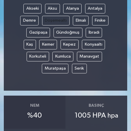
Akseki
Aksu
Alanya
Antalya
Demre
Döşemealtı
Elmalı
Finike
Gazipaşa
Gündoğmuş
İbradı
Kaş
Kemer
Kepez
Konyaaltı
Korkuteli
Kumluca
Manavgat
Muratpaşa
Serik
NEM
BASINÇ
%40
1005 HPA
hpa