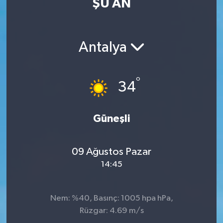
ŞU AN
Antalya
°
34
Güneşli
09 Ağustos Pazar
14:45
Nem: %40, Basınç: 1005 hpa hPa,
Rüzgar: 4.69 m/s