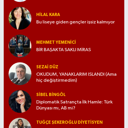
HILAL KARA
Bu liseye giden gençler işsiz kalmıyor
MEHMET YEMENICI
BİR BAŞAKTA SAKLI MİRAS
SEZAI DÜZ
OKUDUM, YANAKLARIM ISLANDI (Ama
hiç değiştirmedim)
SIBEL BINGÖL
Diplomatik Satrançta İlk Hamle: Türk
Dünyası mı, AB mi?
TUĞÇE ŞEKEROĞLU DIYETISYEN