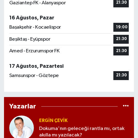
Gaziantep FK - Alanyaspor
21:30
16 Ağustos, Pazar
Başakşehir - Kocaelispor
19:00
Beşiktaş - Eyüpspor
21:30
Amed - Erzurumspor FK
21:30
17 Ağustos, Pazartesi
Samsunspor - Göztepe
21:30
Yazarlar
ERGIN ÇEVİK
Dokuma'nın geleceği rantla mı, ortak
akılla mı yazılacak?