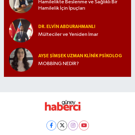
Hamilelikte Beslenme ve Sağlıklı Bir
Hamilelik İçin İpuçları
DR. ELVIN ABDURAHMANLI
Mülteciler ve Yeniden İmar
AYŞE ŞIMŞEK UZMAN KLINIK PSIKOLOG
MOBBİNG NEDİR?