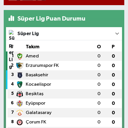
Süper Lig Puan Durumu
Süper Lig
#
Takım
O
P
1
Amed
0
0
2
Erzurumspor FK
0
0
3
Başakşehir
0
0
4
Kocaelispor
0
0
5
Beşiktaş
0
0
6
Eyüpspor
0
0
7
Galatasaray
0
0
8
Çorum FK
0
0