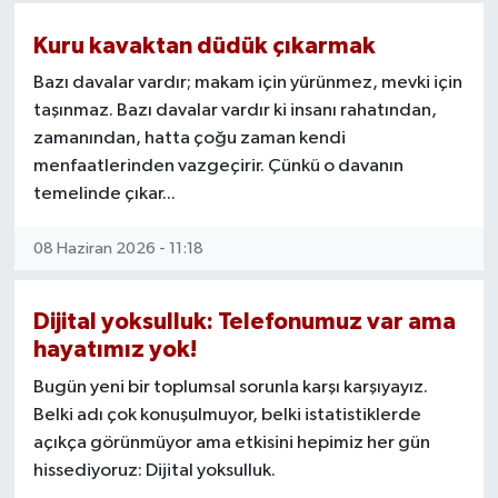
Çünkü bir toplumun gücü sadece
Kuru kavaktan düdük çıkarmak
ekonomisinden değil, insan ilişkilerinden,
Bazı davalar vardır; makam için yürünmez, mevki için
güven duygusundan ve ortak aidiyetinden
taşınmaz. Bazı davalar vardır ki insanı rahatından,
gelir.
zamanından, hatta çoğu zaman kendi
Dijital yoksulluğun sonuçları nelerdir?
menfaatlerinden vazgeçirir. Çünkü o davanın
temelinde çıkar...
* Aile içi iletişimin zayıflaması
* Gençlerde yalnızlık ve aidiyet kaybı
08 Haziran 2026 - 11:18
* Dikkat süresinin azalması
* Gerçek dostlukların zayıflaması
* Toplumsal güven ve komşuluk kültürünün
Dijital yoksulluk: Telefonumuz var ama
erimesi
hayatımız yok!
Peki çözüm nedir?
Bugün yeni bir toplumsal sorunla karşı karşıyayız.
Belki adı çok konuşulmuyor, belki istatistiklerde
Teknolojiyi hayatımızdan çıkarmak değil, onu
açıkça görünmüyor ama etkisini hepimiz her gün
doğru kullanmayı öğrenmek.
hissediyoruz: Dijital yoksulluk.