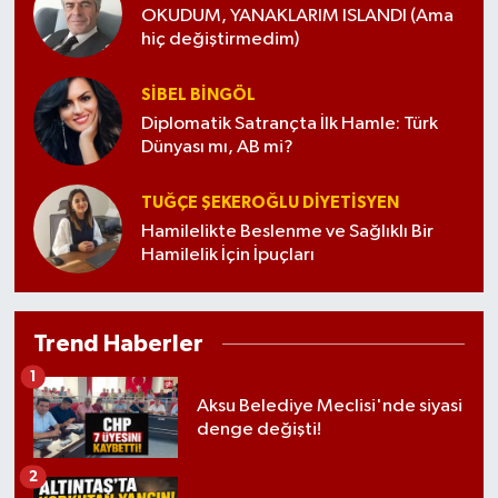
OKUDUM, YANAKLARIM ISLANDI (Ama
hiç değiştirmedim)
SIBEL BINGÖL
Diplomatik Satrançta İlk Hamle: Türk
Dünyası mı, AB mi?
TUĞÇE ŞEKEROĞLU DIYETISYEN
Hamilelikte Beslenme ve Sağlıklı Bir
Hamilelik İçin İpuçları
Trend Haberler
1
Aksu Belediye Meclisi'nde siyasi
denge değişti!
2