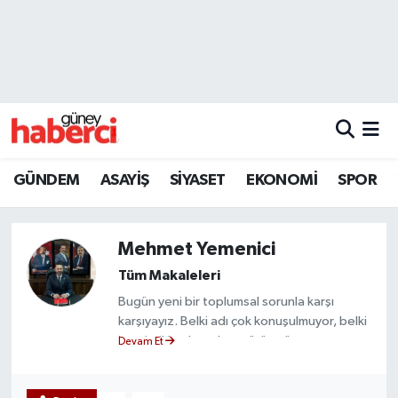
Beyoğlu Hava Durumu
Beyoğlu Trafik Yoğunluk Haritası
Süper Lig Puan Durumu ve Fikstür
GÜNDEM
ASAYİŞ
SİYASET
EKONOMİ
SPOR
Tüm Manşetler
Mehmet Yemenici
Son Dakika Haberleri
Tüm Makaleleri
Haber Arşivi
Bugün yeni bir toplumsal sorunla karşı
karşıyayız. Belki adı çok konuşulmuyor, belki
istatistiklerde açıkça görünmüyor ama
Devam Et
etkisini hepimiz her gün hissediyoruz: Dijital
yoksulluk.