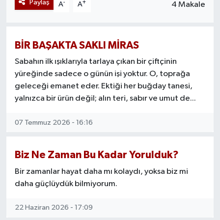
Paylaş
-
+
4 Makale
A
A
İlk bakışta bu ifade şaşırtıcı gelebilir. Çünkü
herkesin cebinde telefon var, internet var,
sosyal medya var. Ancak burada sözünü
BİR BAŞAKTA SAKLI MİRAS
ettiğimiz mesele teknolojinin eksikliği değil;
teknolojinin insan ilişkilerini zayıflatmasıdır.
Sabahın ilk ışıklarıyla tarlaya çıkan bir çiftçinin
yüreğinde sadece o günün işi yoktur. O, toprağa
Eskiden insanlar birbirine giderdi, şimdi
geleceği emanet eder. Ektiği her buğday tanesi,
birbirinin profilini ziyaret ediyor.
yalnızca bir ürün değil; alın teri, sabır ve umut de...
Eskiden mahallede çocuk sesleri yükselirdi,
bugün aynı apartmanda yaşayan insanlar
07 Temmuz 2026 - 16:16
birbirinin adını bilmiyor.
Aynı evin içinde bile sessiz bir yalnızlık
Biz Ne Zaman Bu Kadar Yorulduk?
büyüyor. Anne-baba telefonda, genç
Bir zamanlar hayat daha mı kolaydı, yoksa biz mi
odasında ekran başında, yemek masasında
daha güçlüydük bilmiyorum.
göz göze gelmek yerine ekran kaydırılıyor.
Bu yalnızca bireysel bir alışkanlık değildir;
22 Haziran 2026 - 17:09
toplumsal bir meseledir.