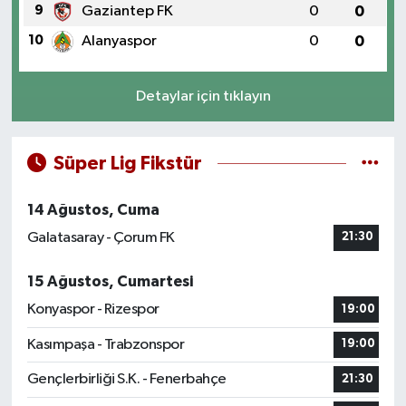
9
Gaziantep FK
0
0
10
Alanyaspor
0
0
Detaylar için tıklayın
Süper Lig Fikstür
14 Ağustos, Cuma
Galatasaray - Çorum FK
21:30
15 Ağustos, Cumartesi
Konyaspor - Rizespor
19:00
Kasımpaşa - Trabzonspor
19:00
Gençlerbirliği S.K. - Fenerbahçe
21:30