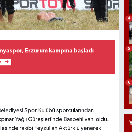
4
5
nyaspor, Erzurum kampına başladı
e
6
elediyesi Spor Kulübü sporcularından
kpınar Yağlı Güreşleri’nde Başpehlivanı oldu.
lesinde rakibi Feyzullah Aktürk’ü yenerek