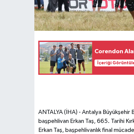
Corendon Ala
İçeriği Görüntül
ANTALYA (İHA) - Antalya Büyükşehir B
başpehlivan Erkan Taş, 665. Tarihi Kır
Erkan Taş, başpehlivanlık final mücade