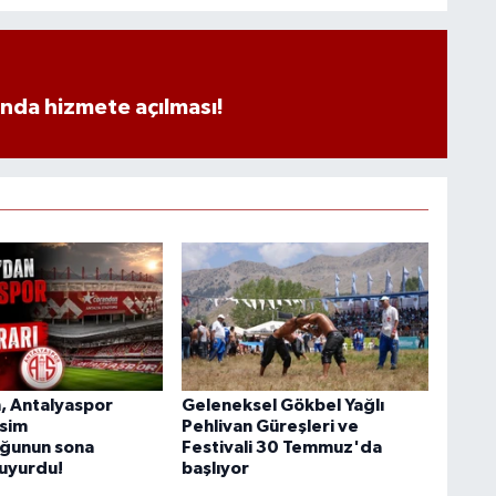
ında hizmete açılması!
, Antalyaspor
Geleneksel Gökbel Yağlı
sim
Pehlivan Güreşleri ve
uğunun sona
Festivali 30 Temmuz'da
duyurdu!
başlıyor