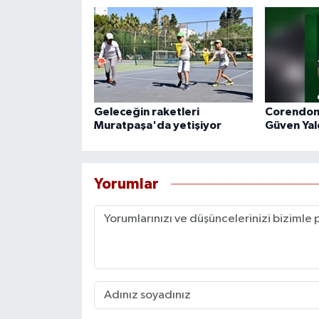
Geleceğin raketleri
Corendon
Muratpaşa'da yetişiyor
Güven Yalçı
Yorumlar