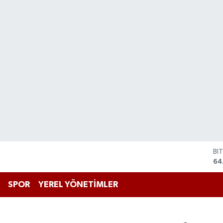
BI
64
DO
47
SPOR
YEREL YÖNETİMLER
EU
55
ST
64