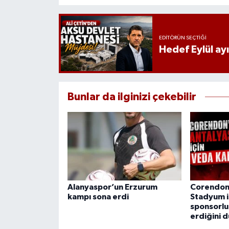
EDITÖRÜN SEÇTIĞI
Hedef Eylül ay
Bunlar da ilginizi çekebilir
Alanyaspor’un Erzurum
Corendon
kampı sona erdi
Stadyum i
sponsorl
erdiğini 