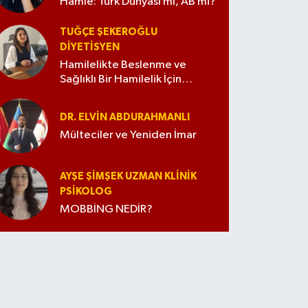
Hamle: Türk Dünyası mı, AB mi?
TUĞÇE ŞEKEROĞLU
DIYETISYEN
Hamilelikte Beslenme ve
Sağlıklı Bir Hamilelik İçin
İpuçları
DR. ELVIN ABDURAHMANLI
Mülteciler ve Yeniden İmar
AYŞE ŞIMŞEK UZMAN KLINIK
PSIKOLOG
MOBBİNG NEDİR?