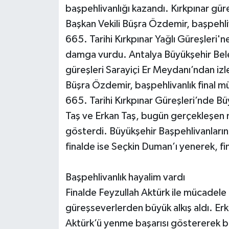
başpehlivanlığı kazandı. Kırkpınar gür
Başkan Vekili Büşra Özdemir, başpehliv
665. Tarihi Kırkpınar Yağlı Güreşleri'
damga vurdu. Antalya Büyükşehir Bele
güreşleri Sarayiçi Er Meydanı’ndan izl
Büşra Özdemir, başpehlivanlık final mü
665. Tarihi Kırkpınar Güreşleri’nde Bü
Taş ve Erkan Taş, bugün gerçekleşen m
gösterdi. Büyükşehir Başpehlivanlarınd
finalde ise Seçkin Duman’ı yenerek, fi
Başpehlivanlık hayalim vardı
Finalde Feyzullah Aktürk ile mücadele
güreşseverlerden büyük alkış aldı. Er
Aktürk’ü yenme başarısı göstererek ba