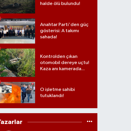
halde ölü bulundu!
Anahtar Parti'den güç
gösterisi: A takımı
sahada!
Kontrolden çıkan
otomobil dereye uçtu!
Kaza anı kamerada...
O işletme sahibi
tutuklandı!
Yazarlar