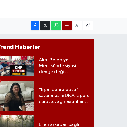
AM ALTIN
00.87
%0.12
ST100
.799
%70
-
+
A
A
Trend Haberler
Aksu Belediye
Meclisi'nde siyasi
denge değişti!
"Eşim beni aldattı"
savunmasını DNA raporu
çürüttü, ağırlaştırılmış
müebbet cezası aldı
Elleri arkadan bağlı