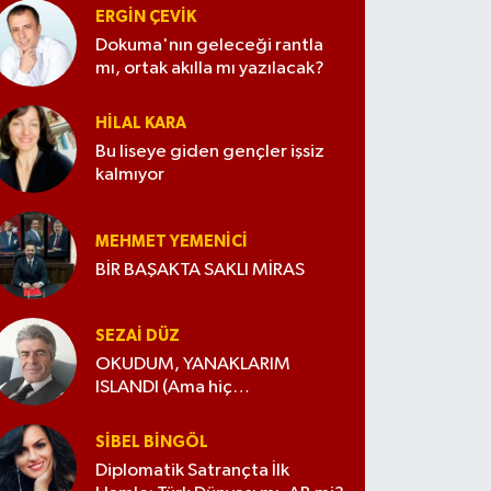
ERGIN ÇEVİK
Dokuma'nın geleceği rantla
mı, ortak akılla mı yazılacak?
HILAL KARA
Bu liseye giden gençler işsiz
kalmıyor
MEHMET YEMENICI
BİR BAŞAKTA SAKLI MİRAS
SEZAI DÜZ
OKUDUM, YANAKLARIM
ISLANDI (Ama hiç
değiştirmedim)
SIBEL BINGÖL
Diplomatik Satrançta İlk