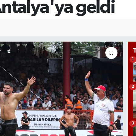
ntalya'ya geldi
GR
65
Bİ
13
1
2
3