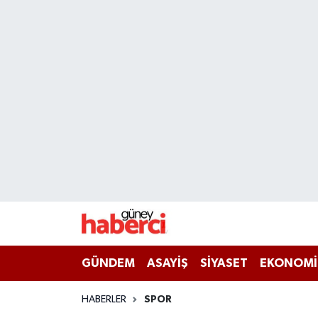
Beyoğlu Hava Durumu
Beyoğlu Trafik Yoğunluk Haritası
Süper Lig Puan Durumu ve Fikstür
Tüm Manşetler
Son Dakika Haberleri
Haber Arşivi
GÜNDEM
ASAYİŞ
SİYASET
EKONOMİ
HABERLER
SPOR