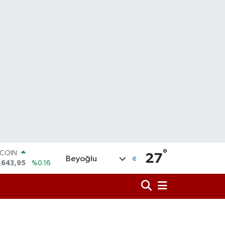
TCOIN
°
27
.643,95
%0.16
Beyoğlu
LAR
,6704
%0
RO
,0406
%-0.08
ERLİN
,2143
%0