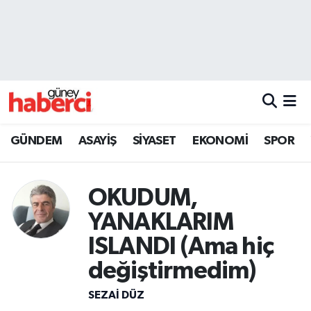
Beyoğlu Hava Durumu
Beyoğlu Trafik Yoğunluk Haritası
Süper Lig Puan Durumu ve Fikstür
GÜNDEM
ASAYİŞ
SİYASET
EKONOMİ
SPOR
Tüm Manşetler
OKUDUM,
Son Dakika Haberleri
YANAKLARIM
Haber Arşivi
ISLANDI (Ama hiç
değiştirmedim)
SEZAI DÜZ