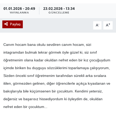
01.01.2026 - 20:49
23.02.2026 - 13:34
YAYINLANMA
GÜNCELLEME
Paylaş
-
+
A
A
Canım hocam bana okulu sevdiren canım hocam, sizi
intagramdan bulmak tekrar görmek öyle güzel ki, siz sınıf
öğretmenim olana kadar okuldan nefret eden bir kız çocuğuydum
içimde biriken bu duyguyu sözcüklerimi toparlamaya çalışıyorum,
Sizden önceki sınıf öğretmenim tarafından sürekli arka sıralara
itilen, görmezden gelinen, diğer öğrencilerle açıkça kıyaslanan ve
bakışlarıyla bile küçümsenen bir çocuktum. Kendimi yetersiz,
değersiz ve başarısız hissediyordum ki öyleydim de, okuldan
nefret eden bir çocuktum...