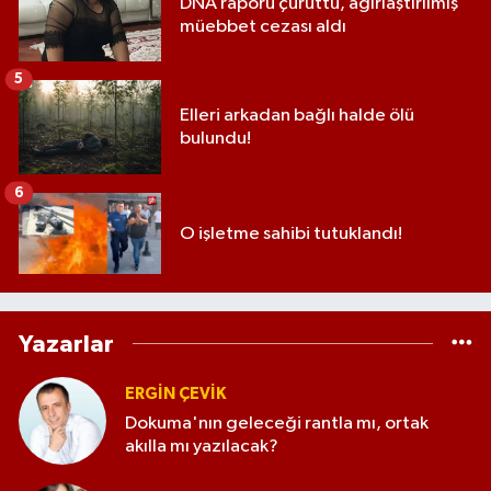
DNA raporu çürüttü, ağırlaştırılmış
müebbet cezası aldı
5
Elleri arkadan bağlı halde ölü
bulundu!
6
O işletme sahibi tutuklandı!
Yazarlar
ERGIN ÇEVİK
Dokuma'nın geleceği rantla mı, ortak
akılla mı yazılacak?