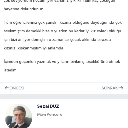
çok seviyordum hocam iyiki varsınız iyiki kim bilir kaç çocuğun
hayatına dokundunuz.
Tüm öğrencileriniz çok şanslı , kızınız olduğunu duyduğumda çok
sevinmiştim demekki bize o yüzden bu kadar iyi kız evladı olduğu
için bizi anlıyor demiştim o zamanlar çocuk aklımda birazda
kızınızı kıskanmıştım iyi anlamda!
İçimden geçenleri yazmak ve yılların birikmiş teşekkürünü etmek
istedim.
ÖNCEKI
SONRAKI
Sezai DÜZ
Mavi Pencere