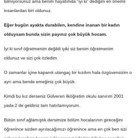
bilmiyorsunuz ama benim hayatımda “iyi ki” dediğim en önemli
insanlardan biri oldunuz.
Eğer bugün ayakta durabilen, kendine inanan bir kadın
olduysam bunda sizin payınız çok büyük hocam.
İyi ki sınıf öğretmenim değildi iyiki siz benim öğretmenim
oldunuz ve sizi çok özledim.
O zamanlar içine kapanık utangaç bir kızdım hala özgüvensizim o
ayrı ama bende emeğiniz çok büyük.
Kimdi bu kız derseniz Gülveren ilköğretim okulu sanırım 2001
yada 2 de geldiniz tam hatırlamıyorum.
Bütün sınıf ağlamıştık dersimize bölüm hocalarının gireceğini
öğrenince sizden ayrılacağımızı öğrenince ama en çok ben sizi