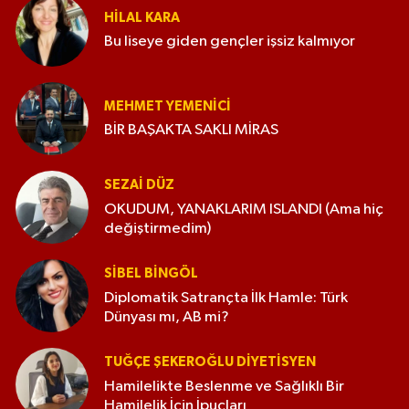
HILAL KARA
Bu liseye giden gençler işsiz kalmıyor
MEHMET YEMENICI
BİR BAŞAKTA SAKLI MİRAS
SEZAI DÜZ
OKUDUM, YANAKLARIM ISLANDI (Ama hiç
değiştirmedim)
SIBEL BINGÖL
Diplomatik Satrançta İlk Hamle: Türk
Dünyası mı, AB mi?
TUĞÇE ŞEKEROĞLU DIYETISYEN
Hamilelikte Beslenme ve Sağlıklı Bir
Hamilelik İçin İpuçları