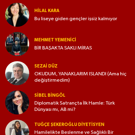
HILAL KARA
Bu liseye giden gençler işsiz kalmıyor
MEHMET YEMENICI
BİR BAŞAKTA SAKLI MİRAS
SEZAI DÜZ
OKUDUM, YANAKLARIM ISLANDI (Ama hiç
değiştirmedim)
SIBEL BINGÖL
Diplomatik Satrançta İlk Hamle: Türk
Dünyası mı, AB mi?
TUĞÇE ŞEKEROĞLU DIYETISYEN
Hamilelikte Beslenme ve Sağlıklı Bir