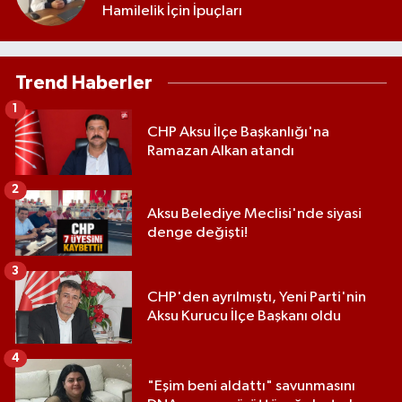
Hamilelik İçin İpuçları
Trend Haberler
1
CHP Aksu İlçe Başkanlığı'na
Ramazan Alkan atandı
2
Aksu Belediye Meclisi'nde siyasi
denge değişti!
3
CHP'den ayrılmıştı, Yeni Parti'nin
Aksu Kurucu İlçe Başkanı oldu
4
"Eşim beni aldattı" savunmasını