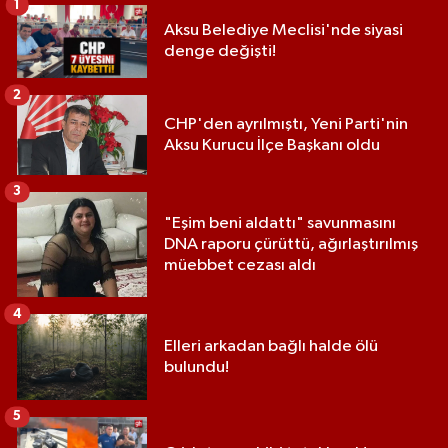
1
Aksu Belediye Meclisi'nde siyasi
denge değişti!
2
CHP'den ayrılmıştı, Yeni Parti'nin
Aksu Kurucu İlçe Başkanı oldu
3
"Eşim beni aldattı" savunmasını
DNA raporu çürüttü, ağırlaştırılmış
müebbet cezası aldı
4
Elleri arkadan bağlı halde ölü
bulundu!
5