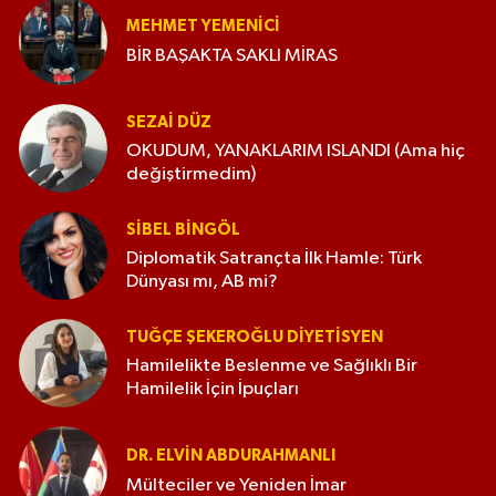
MEHMET YEMENICI
BİR BAŞAKTA SAKLI MİRAS
SEZAI DÜZ
OKUDUM, YANAKLARIM ISLANDI (Ama hiç
değiştirmedim)
SIBEL BINGÖL
Diplomatik Satrançta İlk Hamle: Türk
Dünyası mı, AB mi?
TUĞÇE ŞEKEROĞLU DIYETISYEN
Hamilelikte Beslenme ve Sağlıklı Bir
Hamilelik İçin İpuçları
DR. ELVIN ABDURAHMANLI
Mülteciler ve Yeniden İmar