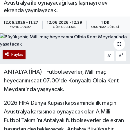
Avustralya ile oynayacağı karşılaşmayı dev
ekranda yayınlayacak.
12.06.2026 - 11:27
12.06.2026 - 12:39
1 DK
YAYINLANMA
GÜNCELLEME
OKUNMA SÜRESI
Paylaş
-
+
A
A
ANTALYA (İHA) - Futbolseverler, Milli maç
heyecanını saat 07.00’de Konyaaltı Olbia Kent
Meydanı’nda yaşayacak.
2026 FIFA Dünya Kupası kapsamında ilk maçını
Avustralya karşısında oynayacak olan A Milli
Futbol Takımı’nı Antalyalı futbolseverler de ekran
başından destekleyecek. Antalya Büyükşehir