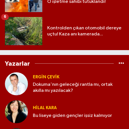
O işletme sahibi tutuklandı!
6
Kontrolden çıkan otomobil dereye
uçtu! Kaza anı kamerada...
Yazarlar
ERGIN ÇEVİK
Dokuma'nın geleceği rantla mı, ortak
akılla mı yazılacak?
HILAL KARA
Bu liseye giden gençler işsiz kalmıyor