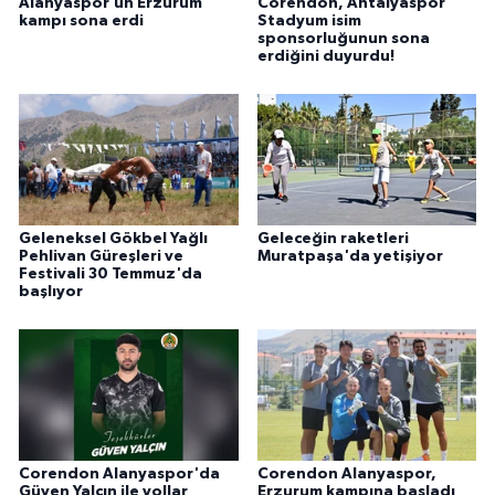
Alanyaspor’un Erzurum
Corendon, Antalyaspor
kampı sona erdi
Stadyum isim
sponsorluğunun sona
erdiğini duyurdu!
Geleneksel Gökbel Yağlı
Geleceğin raketleri
Pehlivan Güreşleri ve
Muratpaşa'da yetişiyor
Festivali 30 Temmuz'da
başlıyor
Corendon Alanyaspor'da
Corendon Alanyaspor,
Güven Yalçın ile yollar
Erzurum kampına başladı