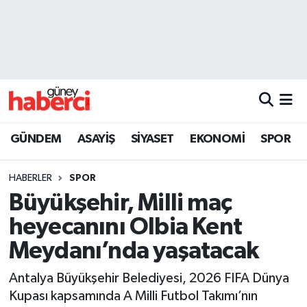
Beyoğlu Hava Durumu
Beyoğlu Trafik Yoğunluk Haritası
Süper Lig Puan Durumu ve Fikstür
GÜNDEM
ASAYİŞ
SİYASET
EKONOMİ
SPOR
Tüm Manşetler
HABERLER
SPOR
Son Dakika Haberleri
Büyükşehir, Milli maç
heyecanını Olbia Kent
Haber Arşivi
Meydanı’nda yaşatacak
Antalya Büyükşehir Belediyesi, 2026 FIFA Dünya
Kupası kapsamında A Milli Futbol Takımı’nın