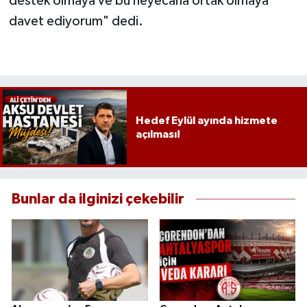
destek olmaya ve bu heyecana ortak olmaya
davet ediyorum" dedi.
Hedef Eylül ayında hizmete
açılması!
Bunlar da ilginizi çekebilir