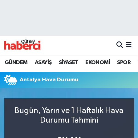
Beyoğlu Hava Durumu
Beyoğlu Trafik Yoğunluk Haritası
Süper Lig Puan Durumu ve Fikstür
GÜNDEM
ASAYİŞ
SİYASET
EKONOMİ
SPOR
Tüm Manşetler
Antalya Hava Durumu
Son Dakika Haberleri
Haber Arşivi
Bugün, Yarın ve 1 Haftalık Hava
Durumu Tahmini