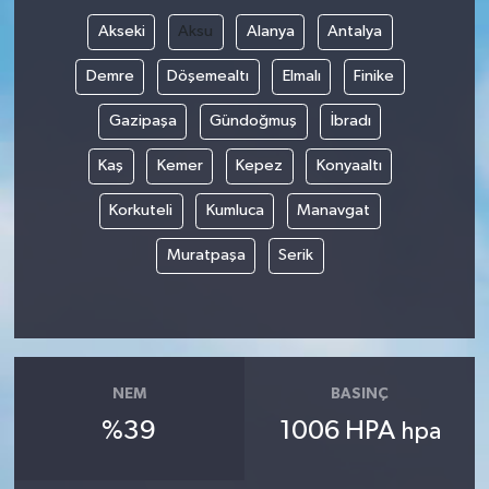
Akseki
Aksu
Alanya
Antalya
Demre
Döşemealtı
Elmalı
Finike
Gazipaşa
Gündoğmuş
İbradı
Kaş
Kemer
Kepez
Konyaaltı
Korkuteli
Kumluca
Manavgat
Muratpaşa
Serik
NEM
BASINÇ
%39
1006 HPA
hpa