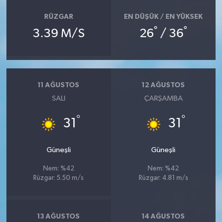
RÜZGAR
EN DÜŞÜK / EN YÜKSEK
°
°
3.39 M/S
26
/ 36
11 AĞUSTOS
12 AĞUSTOS
SALI
ÇARŞAMBA
°
°
31
31
Güneşli
Güneşli
Nem: %42
Nem: %42
Rüzgar: 5.50 m/s
Rüzgar: 4.81 m/s
13 AĞUSTOS
14 AĞUSTOS