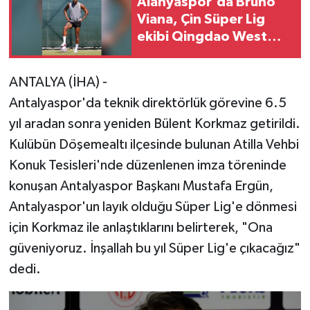
Alanyaspor'da Bruno
Viana, Çin Süper Lig
ekibi Qingdao West
Coast'a kiralandı
ANTALYA (İHA) -
Antalyaspor'da teknik direktörlük görevine 6.5
yıl aradan sonra yeniden Bülent Korkmaz getirildi.
Kulübün Döşemealtı ilçesinde bulunan Atilla Vehbi
Konuk Tesisleri'nde düzenlenen imza töreninde
konuşan Antalyaspor Başkanı Mustafa Ergün,
Antalyaspor'un layık olduğu Süper Lig'e dönmesi
için Korkmaz ile anlaştıklarını belirterek, "Ona
güveniyoruz. İnşallah bu yıl Süper Lig'e çıkacağız"
dedi.