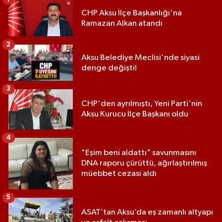
CHP Aksu İlçe Başkanlığı'na
Ramazan Alkan atandı
2
Aksu Belediye Meclisi'nde siyasi
denge değişti!
3
CHP'den ayrılmıştı, Yeni Parti'nin
Aksu Kurucu İlçe Başkanı oldu
4
"Eşim beni aldattı" savunmasını
DNA raporu çürüttü, ağırlaştırılmış
müebbet cezası aldı
5
ASAT’tan Aksu’da eş zamanlı altyapı