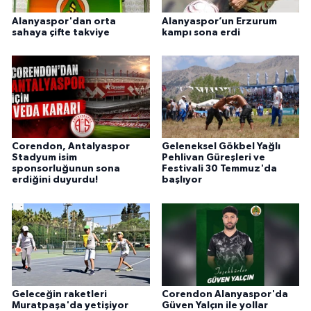
Alanyaspor'dan orta
Alanyaspor’un Erzurum
sahaya çifte takviye
kampı sona erdi
Corendon, Antalyaspor
Geleneksel Gökbel Yağlı
Stadyum isim
Pehlivan Güreşleri ve
sponsorluğunun sona
Festivali 30 Temmuz'da
erdiğini duyurdu!
başlıyor
Geleceğin raketleri
Corendon Alanyaspor'da
Muratpaşa'da yetişiyor
Güven Yalçın ile yollar