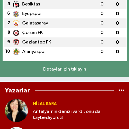
5
Beşiktaş
0
0
6
Eyüpspor
0
0
7
Galatasaray
0
0
8
Çorum FK
0
0
9
Gaziantep FK
0
0
10
Alanyaspor
0
0
Detaylar için tıklayın
Yazarlar
HILAL KARA
Antalya'nın denizi vardı, onu da
kaybediyoruz!