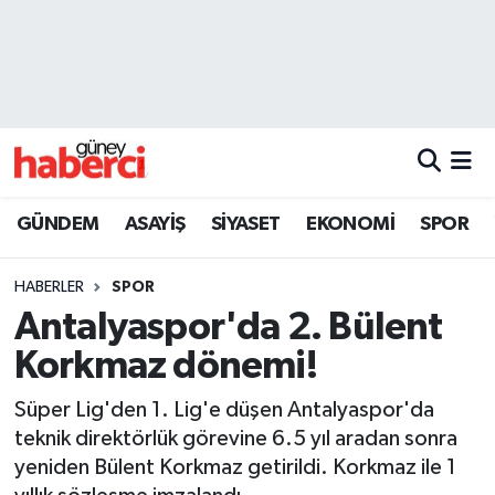
Beyoğlu Hava Durumu
Beyoğlu Trafik Yoğunluk Haritası
Süper Lig Puan Durumu ve Fikstür
GÜNDEM
ASAYİŞ
SİYASET
EKONOMİ
SPOR
Tüm Manşetler
HABERLER
SPOR
Son Dakika Haberleri
Antalyaspor'da 2. Bülent
Korkmaz dönemi!
Haber Arşivi
Süper Lig'den 1. Lig'e düşen Antalyaspor'da
teknik direktörlük görevine 6.5 yıl aradan sonra
yeniden Bülent Korkmaz getirildi. Korkmaz ile 1