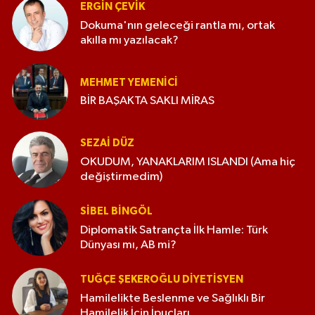
ERGIN ÇEVİK
Dokuma'nın geleceği rantla mı, ortak
akılla mı yazılacak?
MEHMET YEMENICI
BİR BAŞAKTA SAKLI MİRAS
SEZAI DÜZ
OKUDUM, YANAKLARIM ISLANDI (Ama hiç
değiştirmedim)
SIBEL BINGÖL
Diplomatik Satrançta İlk Hamle: Türk
Dünyası mı, AB mi?
TUĞÇE ŞEKEROĞLU DIYETISYEN
Hamilelikte Beslenme ve Sağlıklı Bir
Hamilelik İçin İpuçları