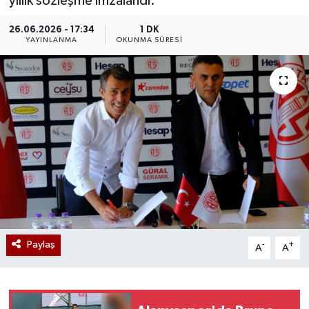
yıllık sözleşme imzalandı.
26.06.2026 - 17:34
1 DK
YAYINLANMA
OKUNMA SÜRESI
Paylaş
-
+
A
A