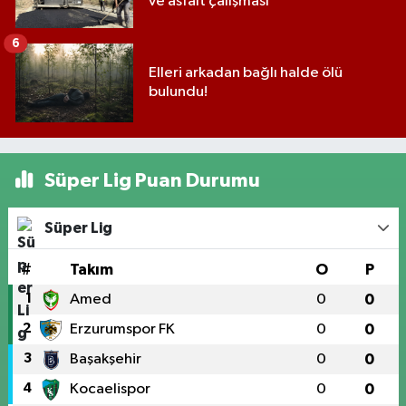
ve asfalt çalışması
6
Elleri arkadan bağlı halde ölü
bulundu!
Süper Lig Puan Durumu
Süper Lig
#
Takım
O
P
1
Amed
0
0
2
Erzurumspor FK
0
0
3
Başakşehir
0
0
4
Kocaelispor
0
0