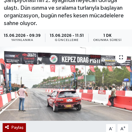
Şampiyonası’nın 2. ayağında heyecan doruğa
ulaştı. Dün ısınma ve sıralama turlarıyla başlayan
organizasyon, bugün nefes kesen mücadelelere
sahne oluyor.
15.06.2026 - 09:39
15.06.2026 - 11:51
1 DK
YAYINLANMA
GÜNCELLEME
OKUNMA SÜRESI
Paylaş
-
+
A
A