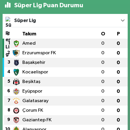
Süper Lig Puan Durumu
Süper Lig
#
Takım
O
P
1
Amed
0
0
2
Erzurumspor FK
0
0
3
Başakşehir
0
0
4
Kocaelispor
0
0
5
Beşiktaş
0
0
6
Eyüpspor
0
0
7
Galatasaray
0
0
8
Çorum FK
0
0
9
Gaziantep FK
0
0
10
Alanyaspor
0
0