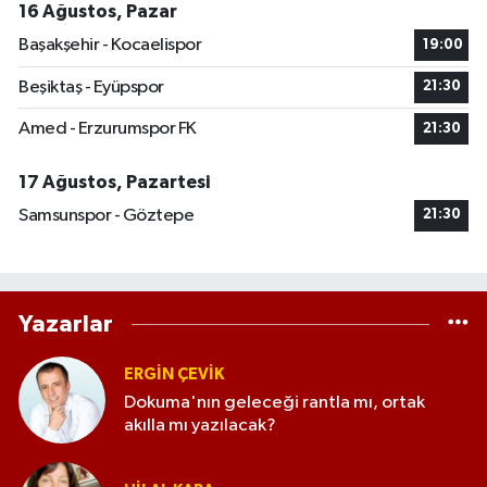
16 Ağustos, Pazar
Başakşehir - Kocaelispor
19:00
Beşiktaş - Eyüpspor
21:30
Amed - Erzurumspor FK
21:30
17 Ağustos, Pazartesi
Samsunspor - Göztepe
21:30
Yazarlar
ERGIN ÇEVİK
Dokuma'nın geleceği rantla mı, ortak
akılla mı yazılacak?