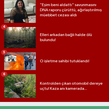
"Eşim beni aldattı" savunmasını
DNA raporu çürüttü, ağırlaştırılmış
müebbet cezası aldı
4
Elleri arkadan bağlı halde ölü
bulundu!
5
O işletme sahibi tutuklandı!
6
Kontrolden çıkan otomobil dereye
uçtu! Kaza anı kamerada...