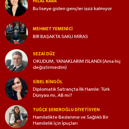
HILAL KARA
Bu liseye giden gençler işsiz kalmıyor
MEHMET YEMENICI
BİR BAŞAKTA SAKLI MİRAS
SEZAI DÜZ
OKUDUM, YANAKLARIM ISLANDI (Ama hiç
değiştirmedim)
SIBEL BINGÖL
Diplomatik Satrançta İlk Hamle: Türk
Dünyası mı, AB mi?
TUĞÇE ŞEKEROĞLU DIYETISYEN
Hamilelikte Beslenme ve Sağlıklı Bir
Hamilelik İçin İpuçları