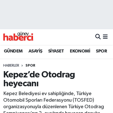
Beyoğlu Hava Durumu
Beyoğlu Trafik Yoğunluk Haritası
Süper Lig Puan Durumu ve Fikstür
GÜNDEM
ASAYİŞ
SİYASET
EKONOMİ
SPOR
Tüm Manşetler
HABERLER
SPOR
Son Dakika Haberleri
Kepez’de Otodrag
heyecanı
Haber Arşivi
Kepez Belediyesi ev sahipliğinde, Türkiye
Otomobil Sporları Federasyonu (TOSFED)
organizasyonuyla düzenlenen Türkiye Otodrag