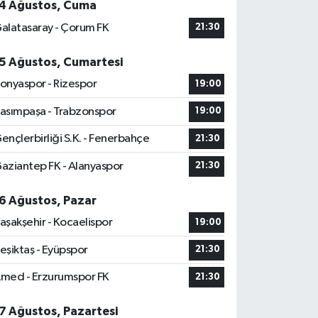
4 Ağustos, Cuma
alatasaray - Çorum FK
21:30
5 Ağustos, Cumartesi
onyaspor - Rizespor
19:00
asımpaşa - Trabzonspor
19:00
ençlerbirliği S.K. - Fenerbahçe
21:30
aziantep FK - Alanyaspor
21:30
6 Ağustos, Pazar
aşakşehir - Kocaelispor
19:00
eşiktaş - Eyüpspor
21:30
med - Erzurumspor FK
21:30
7 Ağustos, Pazartesi