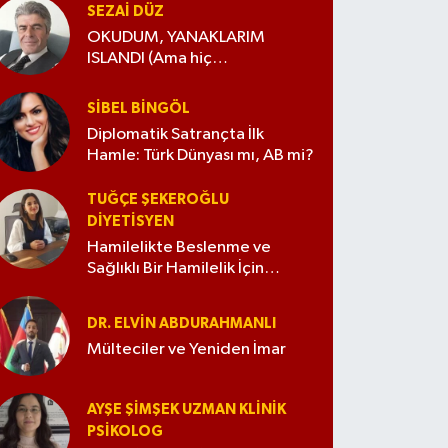
SEZAI DÜZ
OKUDUM, YANAKLARIM
ISLANDI (Ama hiç
değiştirmedim)
SIBEL BINGÖL
Diplomatik Satrançta İlk
Hamle: Türk Dünyası mı, AB mi?
TUĞÇE ŞEKEROĞLU
DIYETISYEN
Hamilelikte Beslenme ve
Sağlıklı Bir Hamilelik İçin
İpuçları
DR. ELVIN ABDURAHMANLI
Mülteciler ve Yeniden İmar
AYŞE ŞIMŞEK UZMAN KLINIK
PSIKOLOG