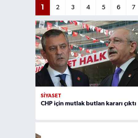
1
2
3
4
5
6
7
SİYASET
CHP için mutlak butlan kararı çıktı