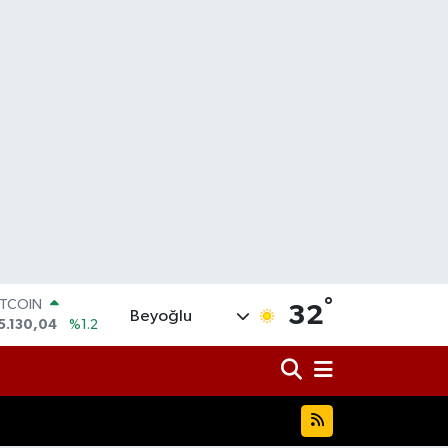
°
OLAR
32
Beyoğlu
7,7106
%0.17
URO
5,1652
%0.27
TERLİN
4,4046
%0.35
RAM ALTIN
618.49
%2.12