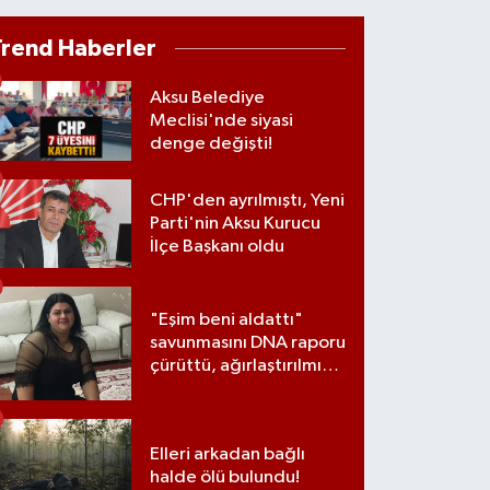
İST100
3.773
%-19
Trend Haberler
ITCOIN
5.130,04
%1.2
Aksu Belediye
Meclisi'nde siyasi
denge değişti!
CHP'den ayrılmıştı, Yeni
Parti'nin Aksu Kurucu
İlçe Başkanı oldu
"Eşim beni aldattı"
savunmasını DNA raporu
çürüttü, ağırlaştırılmış
müebbet cezası aldı
P'den ayrılmıştı, Yeni Parti'nin Ak
şkanı oldu
Elleri arkadan bağlı
halde ölü bulundu!