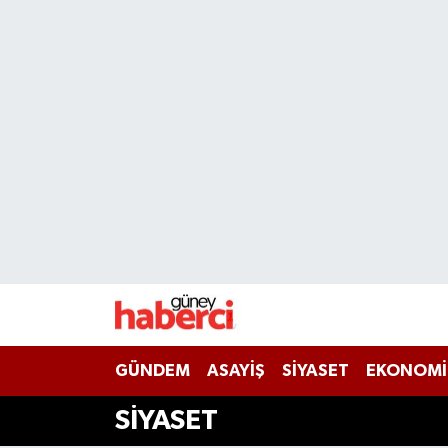
Beyoğlu Hava Durumu
Beyoğlu Trafik Yoğunluk Haritası
Süper Lig Puan Durumu ve Fikstür
Tüm Manşetler
Son Dakika Haberleri
Haber Arşivi
GÜNDEM
ASAYİŞ
SİYASET
EKONOMİ
SİYASET