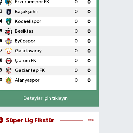
2
Erzurumspor FK
0
0
3
Başakşehir
0
0
4
Kocaelispor
0
0
5
Beşiktaş
0
0
6
Eyüpspor
0
0
7
Galatasaray
0
0
8
Çorum FK
0
0
9
Gaziantep FK
0
0
0
Alanyaspor
0
0
Detaylar için tıklayın
Süper Lig Fikstür