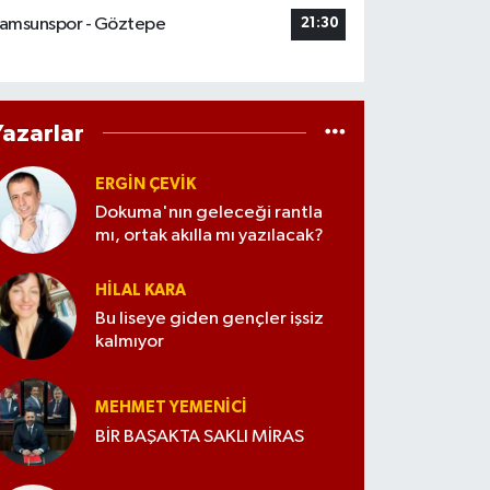
amsunspor - Göztepe
21:30
Yazarlar
ERGIN ÇEVİK
Dokuma'nın geleceği rantla
mı, ortak akılla mı yazılacak?
HILAL KARA
Bu liseye giden gençler işsiz
kalmıyor
MEHMET YEMENICI
BİR BAŞAKTA SAKLI MİRAS