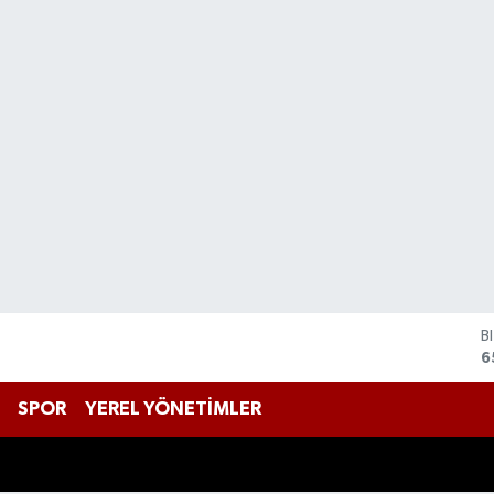
D
4
E
5
SPOR
YEREL YÖNETİMLER
S
6
G
6