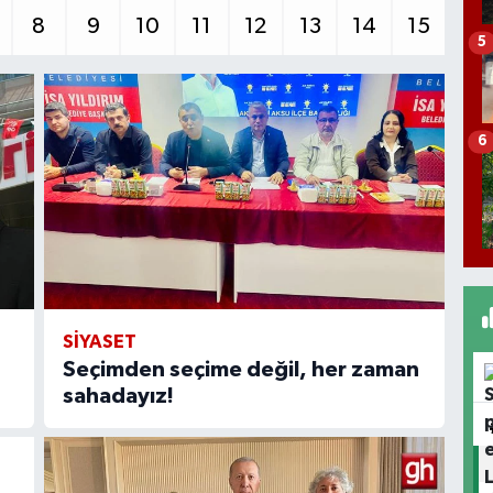
8
9
10
11
12
13
14
15
5
6
SİYASET
Seçimden seçime değil, her zaman
sahadayız!