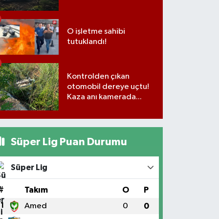
O işletme sahibi
tutuklandı!
Kontrolden çıkan
otomobil dereye uçtu!
Kaza anı kamerada...
Süper Lig Puan Durumu
Süper Lig
#
Takım
O
P
1
Amed
0
0