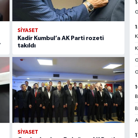
1
G
1
SİYASET
K
Kadir Kumbul’a AK Parti rozeti
”
takıldı
K
G
G
1
B
B
A
SİYASET
1