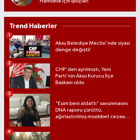
Hamilelik İçin İpuçları
Trend Haberler
1
Aksu Belediye Meclisi'nde siyasi
denge değişti!
2
CHP'den ayrılmıştı, Yeni
Parti'nin Aksu Kurucu İlçe
Başkanı oldu
3
"Eşim beni aldattı" savunmasını
DNA raporu çürüttü,
ağırlaştırılmış müebbet cezası
aldı
4