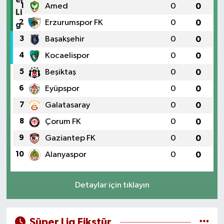
1
Amed
0
0
2
Erzurumspor FK
0
0
3
Başakşehir
0
0
4
Kocaelispor
0
0
5
Beşiktaş
0
0
6
Eyüpspor
0
0
7
Galatasaray
0
0
8
Çorum FK
0
0
9
Gaziantep FK
0
0
10
Alanyaspor
0
0
Detaylar için tıklayın
Süper Lig Fikstür