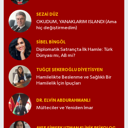
SEZAI DÜZ
OKUDUM, YANAKLARIM ISLANDI (Ama
hiç değiştirmedim)
SIBEL BINGÖL
Diplomatik Satrançta İlk Hamle: Türk
Dünyası mı, AB mi?
TUĞÇE ŞEKEROĞLU DIYETISYEN
Hamilelikte Beslenme ve Sağlıklı Bir
Hamilelik İçin İpuçları
DR. ELVIN ABDURAHMANLI
Mülteciler ve Yeniden İmar