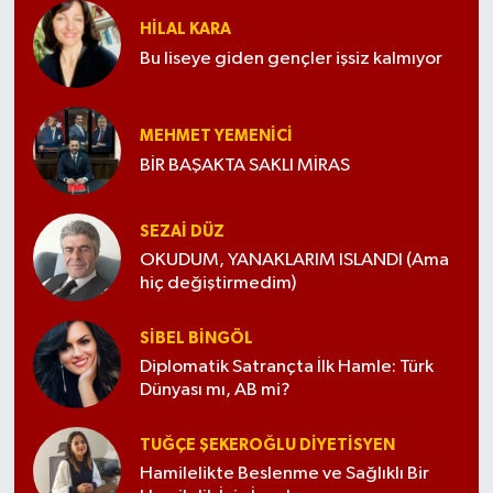
HILAL KARA
Bu liseye giden gençler işsiz kalmıyor
MEHMET YEMENICI
BİR BAŞAKTA SAKLI MİRAS
SEZAI DÜZ
OKUDUM, YANAKLARIM ISLANDI (Ama
hiç değiştirmedim)
SIBEL BINGÖL
Diplomatik Satrançta İlk Hamle: Türk
Dünyası mı, AB mi?
TUĞÇE ŞEKEROĞLU DIYETISYEN
Hamilelikte Beslenme ve Sağlıklı Bir