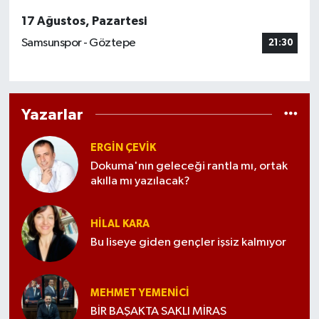
17 Ağustos, Pazartesi
Samsunspor - Göztepe
21:30
Yazarlar
ERGIN ÇEVİK
Dokuma'nın geleceği rantla mı, ortak
akılla mı yazılacak?
HILAL KARA
Bu liseye giden gençler işsiz kalmıyor
MEHMET YEMENICI
BİR BAŞAKTA SAKLI MİRAS