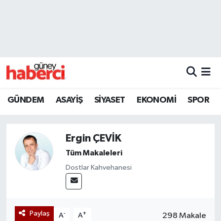
Beyoğlu Hava Durumu
Beyoğlu Trafik Yoğunluk Haritası
Süper Lig Puan Durumu ve Fikstür
GÜNDEM
ASAYİŞ
SİYASET
EKONOMİ
SPOR
Tüm Manşetler
Ergin ÇEVİK
Son Dakika Haberleri
Tüm Makaleleri
Haber Arşivi
Dostlar Kahvehanesi
Paylaş
-
+
298 Makale
A
A