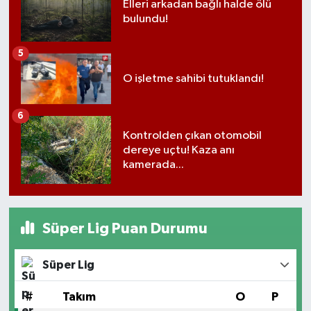
Elleri arkadan bağlı halde ölü
bulundu!
5
O işletme sahibi tutuklandı!
6
Kontrolden çıkan otomobil
dereye uçtu! Kaza anı
kamerada...
Süper Lig Puan Durumu
Süper Lig
#
Takım
O
P