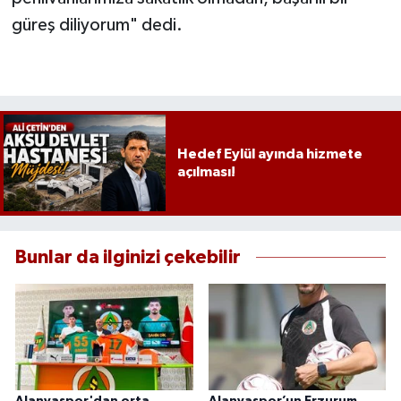
güreş diliyorum" dedi.
Hedef Eylül ayında hizmete
açılması!
Bunlar da ilginizi çekebilir
Alanyaspor'dan orta
Alanyaspor’un Erzurum