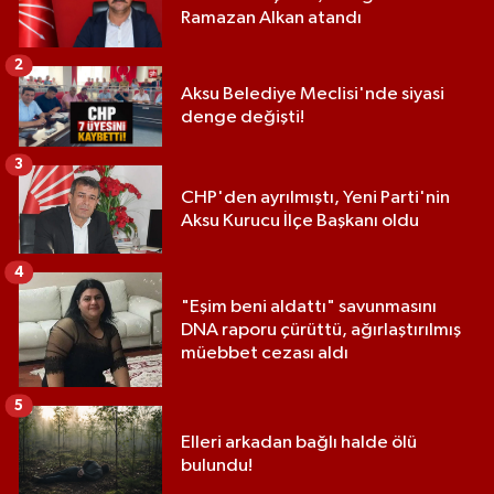
Ramazan Alkan atandı
2
Aksu Belediye Meclisi'nde siyasi
denge değişti!
3
CHP'den ayrılmıştı, Yeni Parti'nin
Aksu Kurucu İlçe Başkanı oldu
4
"Eşim beni aldattı" savunmasını
DNA raporu çürüttü, ağırlaştırılmış
müebbet cezası aldı
5
Elleri arkadan bağlı halde ölü
bulundu!