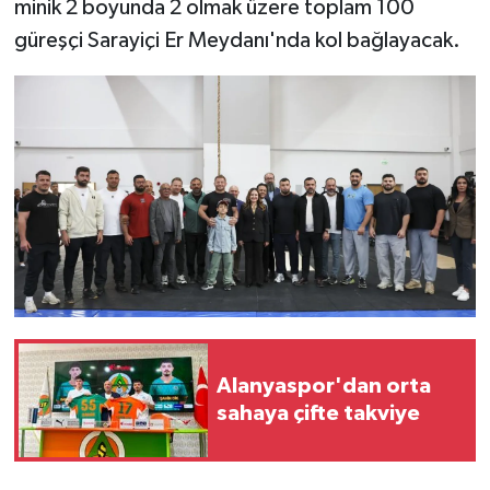
minik 2 boyunda 2 olmak üzere toplam 100
güreşçi Sarayiçi Er Meydanı'nda kol bağlayacak.
Alanyaspor'dan orta
sahaya çifte takviye