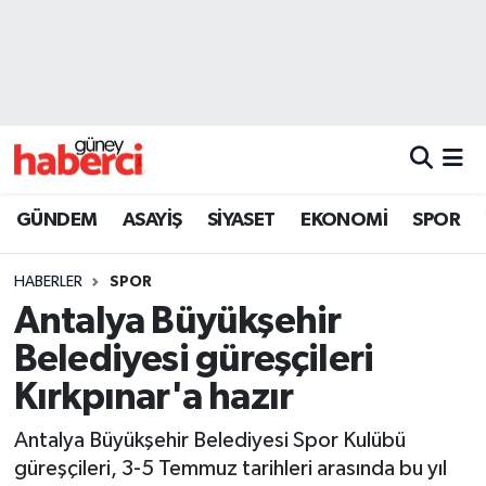
Beyoğlu Hava Durumu
Beyoğlu Trafik Yoğunluk Haritası
Süper Lig Puan Durumu ve Fikstür
GÜNDEM
ASAYİŞ
SİYASET
EKONOMİ
SPOR
Tüm Manşetler
HABERLER
SPOR
Son Dakika Haberleri
Antalya Büyükşehir
Belediyesi güreşçileri
Haber Arşivi
Kırkpınar'a hazır
Antalya Büyükşehir Belediyesi Spor Kulübü
güreşçileri, 3-5 Temmuz tarihleri arasında bu yıl