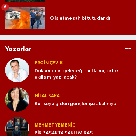
6
O işletme sahibi tutuklandı!
Yazarlar
ERGIN ÇEVİK
Dokuma'nın geleceği rantla mı, ortak
akılla mı yazılacak?
HILAL KARA
Bu liseye giden gençler işsiz kalmıyor
MEHMET YEMENICI
BİR BAŞAKTA SAKLI MİRAS