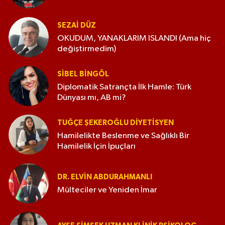
SEZAI DÜZ
OKUDUM, YANAKLARIM ISLANDI (Ama hiç
değiştirmedim)
SIBEL BINGÖL
Diplomatik Satrançta İlk Hamle: Türk
Dünyası mı, AB mi?
TUĞÇE ŞEKEROĞLU DIYETISYEN
Hamilelikte Beslenme ve Sağlıklı Bir
Hamilelik İçin İpuçları
DR. ELVIN ABDURAHMANLI
Mülteciler ve Yeniden İmar