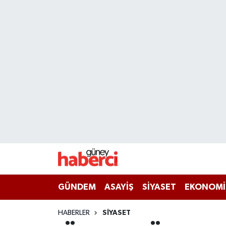
Beyoğlu Hava Durumu
Beyoğlu Trafik Yoğunluk Haritası
Süper Lig Puan Durumu ve Fikstür
Tüm Manşetler
Son Dakika Haberleri
Haber Arşivi
GÜNDEM
ASAYİŞ
SİYASET
EKONOMİ
HABERLER
SİYASET