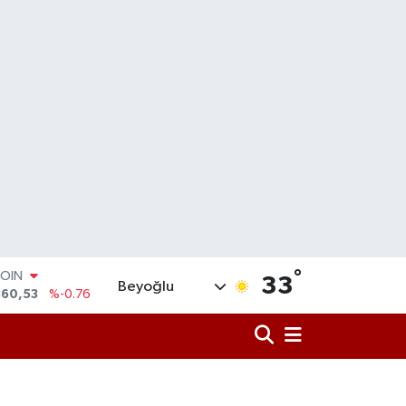
°
LAR
33
Beyoğlu
7143
%0.16
RO
0317
%-0.02
RLİN
2463
%0.07
M ALTIN
4.81
%1.44