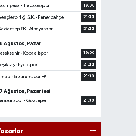
asımpaşa - Trabzonspor
19:00
ençlerbirliği S.K. - Fenerbahçe
21:30
aziantep FK - Alanyaspor
21:30
6 Ağustos, Pazar
aşakşehir - Kocaelispor
19:00
eşiktaş - Eyüpspor
21:30
med - Erzurumspor FK
21:30
7 Ağustos, Pazartesi
amsunspor - Göztepe
21:30
Yazarlar