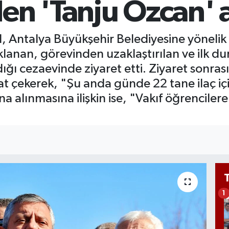
en 'Tanju Özcan' 
BİS
13.
BIT
Antalya Büyükşehir Belediyesine yönelik 
64.
anan, görevinden uzaklaştırılan ve ilk du
ığı cezaevinde ziyaret etti. Ziyaret sonra
t çekerek, "Şu anda günde 22 tane ilaç içi
a alınmasına ilişkin ise, "Vakıf öğrenciler
1