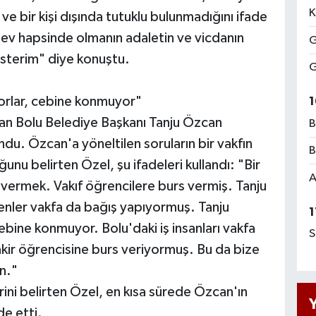
K
ve bir kişi dışında tutuklu bulunmadığını ifade
ev hapsinde olmanın adaletin ve vicdanın
G
isterim" diye konuştu.
G
orlar, cebine konmuyor"
1
nan Bolu Belediye Başkanı Tanju Özcan
B
u. Özcan'a yöneltilen soruların bir vakfın
B
uğunu belirten Özel, şu ifadeleri kullandı: "Bir
A
s vermek. Vakıf öğrencilere burs vermiş. Tanju
enler vakfa da bağış yapıyormuş. Tanju
1
bine konmuyor. Bolu'daki iş insanları vakfa
S
akir öğrencisine burs veriyormuş. Bu da bize
n."
rini belirten Özel, en kısa sürede Özcan'ın
de etti.