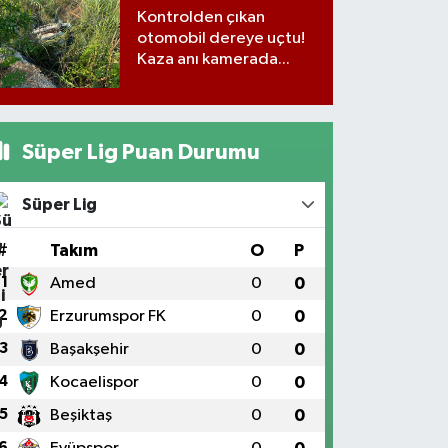
Kontrolden çıkan
otomobil dereye uçtu!
Kaza anı kamerada...
Süper Lig Puan Durumu
Süper Lig
#
Takım
O
P
1
Amed
0
0
2
Erzurumspor FK
0
0
3
Başakşehir
0
0
4
Kocaelispor
0
0
5
Beşiktaş
0
0
6