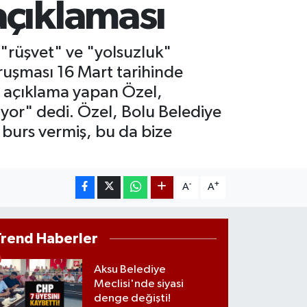
açıklaması
T100
887
%64
COIN
"rüşvet" ve "yolsuzluk"
360,53
%-0.76
ruşması 16 Mart tarihinde
sı açıklama yapan Özel,
yor" dedi. Özel, Bolu Belediye
e burs vermiş, bu da bize
-
+
A
A
Trend Haberler
Aksu Belediye
Meclisi'nde siyasi
denge değişti!