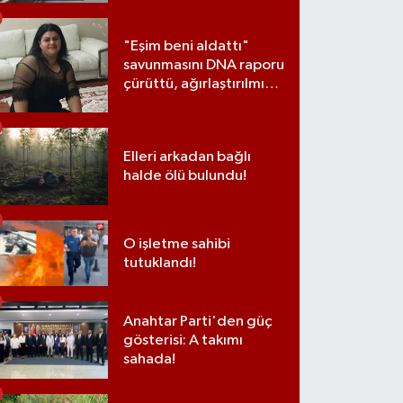
"Eşim beni aldattı"
savunmasını DNA raporu
çürüttü, ağırlaştırılmış
müebbet cezası aldı
Elleri arkadan bağlı
halde ölü bulundu!
O işletme sahibi
tutuklandı!
Anahtar Parti'den güç
gösterisi: A takımı
sahada!