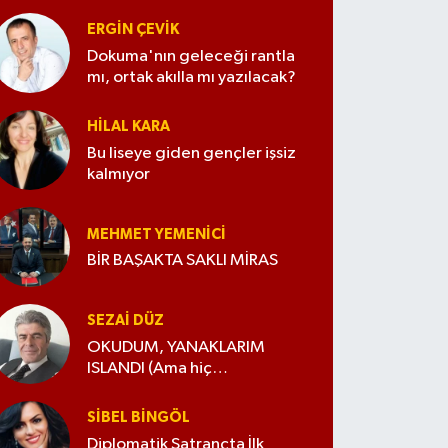
ERGIN ÇEVİK
Dokuma'nın geleceği rantla
mı, ortak akılla mı yazılacak?
HILAL KARA
Bu liseye giden gençler işsiz
kalmıyor
MEHMET YEMENICI
BİR BAŞAKTA SAKLI MİRAS
SEZAI DÜZ
OKUDUM, YANAKLARIM
ISLANDI (Ama hiç
değiştirmedim)
SIBEL BINGÖL
Diplomatik Satrançta İlk