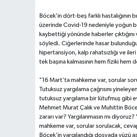
Böcek'in dört-beş farklı hastalığını
üzerinde Covid-19 nedeniyle yoğun b
kaybettiği yönünde haberler çıktığın
söyledi. Ciğerlerinde hasar bulunduğu
hipertansiyon, kalp rahatsızlığı ve il
tek başına kalmasının hem fiziki hem d
"16 Mart'ta mahkeme var, sorular soru
Tutuksuz yargılama çağrısını yineleye
tutuksuz yargılama bir lütufmuş gibi 
Mehmet Murat Çalık ve Muhittin Böcek 
zararı var? Yargılanmasın mı diyoruz?
mahkeme var, sorular sorulacak, cevap
Böcek'in yargılandığı dosyada yüzü aş