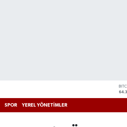
DO
47,
EU
55,
SPOR
YEREL YÖNETİMLER
STE
64,
GRA
657