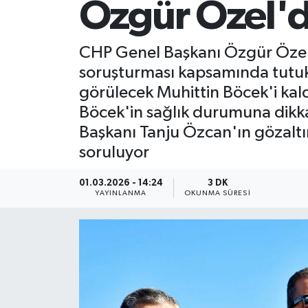
Özgür Özel'd
CHP Genel Başkanı Özgür Özel, 
soruşturması kapsamında tutukl
görülecek Muhittin Böcek'i kald
Böcek'in sağlık durumuna dikka
Başkanı Tanju Özcan'ın gözaltın
soruluyor
01.03.2026 - 14:24
3 DK
YAYINLANMA
OKUNMA SÜRESI