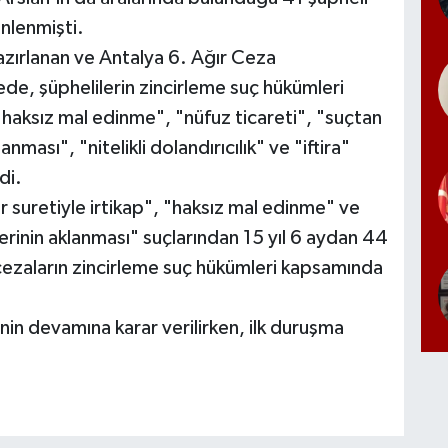
nlenmişti.
zırlanan ve Antalya 6. Ağır Ceza
e, şüphelilerin zincirleme suç hükümleri
"haksız mal edinme", "nüfuz ticareti", "suçtan
ması", "nitelikli dolandırıcılık" ve "iftira"
di.
 suretiyle irtikap", "haksız mal edinme" ve
rinin aklanması" suçlarından 15 yıl 6 aydan 44
 cezaların zincirleme suç hükümleri kapsamında
inin devamına karar verilirken, ilk duruşma