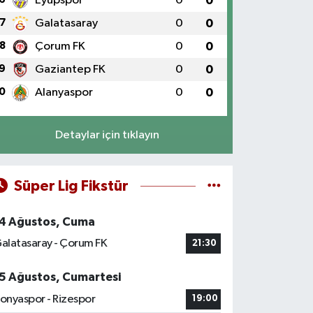
Eyüpspor
0
0
7
Galatasaray
0
0
8
Çorum FK
0
0
9
Gaziantep FK
0
0
0
Alanyaspor
0
0
Detaylar için tıklayın
Süper Lig Fikstür
4 Ağustos, Cuma
alatasaray - Çorum FK
21:30
5 Ağustos, Cumartesi
onyaspor - Rizespor
19:00