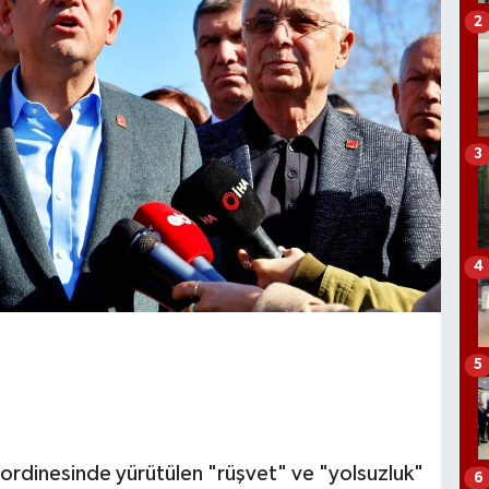
2
3
4
5
ordinesinde yürütülen "rüşvet" ve "yolsuzluk"
6