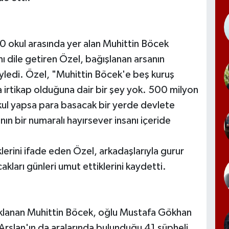
0 okul arasında yer alan Muhittin Böcek
nı dile getiren Özel, bağışlanan arsanın
ledi. Özel, "Muhittin Böcek'e beş kuruş
 irtikap olduğuna dair bir şey yok. 500 milyon
 okul yapsa para basacak bir yerde devlete
ın bir numaralı hayırsever insanı içeride
lerini ifade eden Özel, arkadaşlarıyla gurur
kları günleri umut ettiklerini kaydetti.
lanan Muhittin Böcek, oğlu Mustafa Gökhan
Arslan'ın da aralarında bulunduğu 41 şüpheli