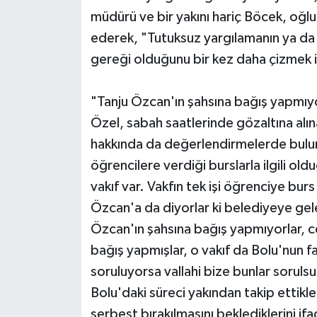
müdürü ve bir yakını hariç Böcek, oğlu 
ederek, "Tutuksuz yargılamanın ya da 
gereği olduğunu bir kez daha çizmek 
"Tanju Özcan'ın şahsına bağış yapmıy
Özel, sabah saatlerinde gözaltına alı
hakkında da değerlendirmelerde bulund
öğrencilere verdiği burslarla ilgili old
vakıf var. Vakfın tek işi öğrenciye bur
Özcan'a da diyorlar ki belediyeye gel
Özcan'ın şahsına bağış yapmıyorlar, ce
bağış yapmışlar, o vakıf da Bolu'nun f
soruluyorsa vallahi bize bunlar sorulsu
Bolu'daki süreci yakından takip ettikle
serbest bırakılmasını beklediklerini ifa