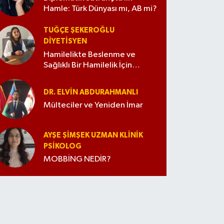
Hamle: Türk Dünyası mı, AB mi?
TUĞÇE ŞEKEROĞLU
DIYETISYEN
Hamilelikte Beslenme ve
Sağlıklı Bir Hamilelik İçin
İpuçları
DR. ELVIN ABDURAHMANLI
Mülteciler ve Yeniden İmar
AYŞE ŞIMŞEK UZMAN KLINIK
PSIKOLOG
MOBBİNG NEDİR?