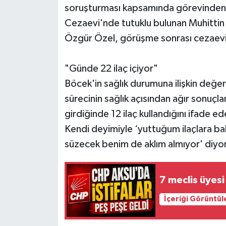
soruşturması kapsamında görevinden u
Cezaevi'nde tutuklu bulunan Muhittin
Özgür Özel, görüşme sonrası cezaevi
"Günde 22 ilaç içiyor"
Böcek'in sağlık durumuna ilişkin değe
sürecinin sağlık açısından ağır sonuçl
girdiğinde 12 ilaç kullandığını ifade e
Kendi deyimiyle ‘yuttuğum ilaçlara ba
süzecek benim de aklım almıyor' diyor"
7 meclis üyesi 
İçeriği Görüntül