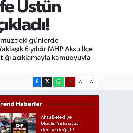
fe Üstün
T100
647
%-30
TCOIN
ıkladı!
.084,87
%0.35
önümüzdeki günlerde
aklaşık 6 yıldır MHP Aksu İlçe
ptığı açıklamayla kamuoyuyla
-
+
A
A
Trend Haberler
Aksu Belediye
Meclisi'nde siyasi
denge değişti!