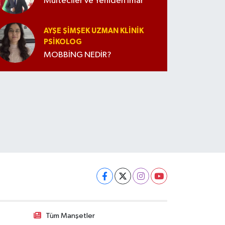
Mülteciler ve Yeniden İmar
AYŞE ŞIMŞEK UZMAN KLINIK
PSIKOLOG
MOBBİNG NEDİR?
Tüm Manşetler