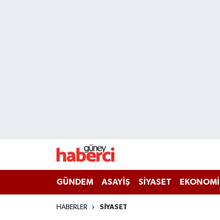
Beyoğlu Hava Durumu
Beyoğlu Trafik Yoğunluk Haritası
Süper Lig Puan Durumu ve Fikstür
Tüm Manşetler
Son Dakika Haberleri
Haber Arşivi
GÜNDEM
ASAYİŞ
SİYASET
EKONOMİ
HABERLER
SİYASET