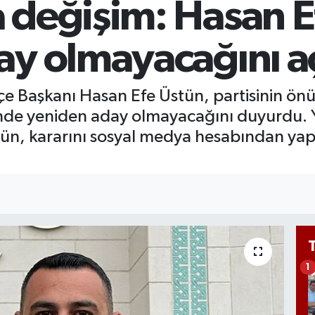
değişim: Hasan E
BİS
13.
BI
y olmayacağını aç
64
 İlçe Başkanı Hasan Efe Üstün, partisinin 
inde yeniden aday olmayacağını duyurdu. Y
tün, kararını sosyal medya hesabından ya
1