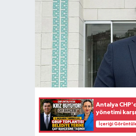
Antalya CHP'd
yönetimi karşı
İçeriği Görüntül