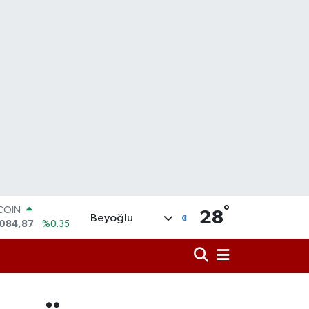
°
LAR
28
Beyoğlu
,5760
%0.1
RO
,0126
%0.29
RLİN
1794
%0.29
AM ALTIN
08.83
%4.44