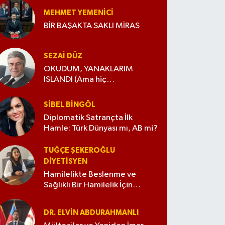
MEHMET YEMENICI
BİR BAŞAKTA SAKLI MİRAS
SEZAI DÜZ
OKUDUM, YANAKLARIM
ISLANDI (Ama hiç
değiştirmedim)
SIBEL BINGÖL
Diplomatik Satrançta İlk
Hamle: Türk Dünyası mı, AB mi?
TUĞÇE ŞEKEROĞLU
DIYETISYEN
Hamilelikte Beslenme ve
Sağlıklı Bir Hamilelik İçin
İpuçları
DR. ELVIN ABDURAHMANLI