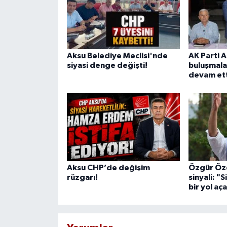
Aksu Belediye Meclisi'nde
AK Parti 
siyasi denge değişti!
buluşmala
devam ett
Aksu CHP’de değişim
Özgür Öze
rüzgarı!
sinyali: "
bir yol aç