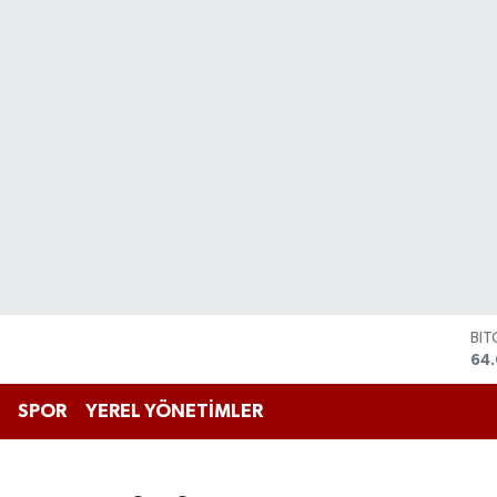
DO
47
EU
55
SPOR
YEREL YÖNETİMLER
STE
64,
GR
65