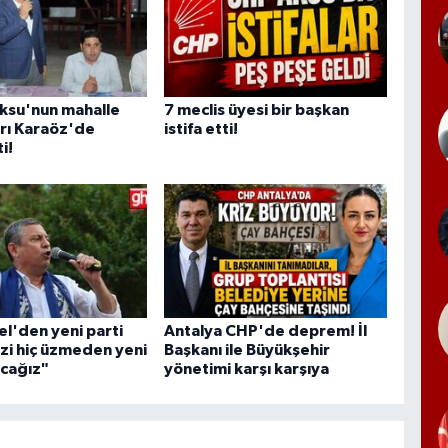
Aksu'nun mahalle
7 meclis üyesi bir başkan
rı Karaöz'de
istifa etti!
i!
l'den yeni parti
Antalya CHP'de deprem! İl
Sizi hiç üzmeden yeni
Başkanı ile Büyükşehir
acağız"
yönetimi karşı karşıya