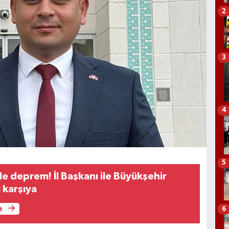
2
3
4
5
e deprem! İl Başkanı ile Büyükşehir
 karşıya
e
6