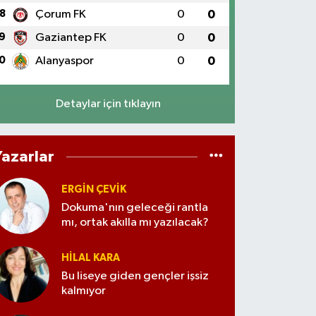
8
Çorum FK
0
0
9
Gaziantep FK
0
0
0
Alanyaspor
0
0
Detaylar için tıklayın
Yazarlar
ERGIN ÇEVİK
Dokuma'nın geleceği rantla
mı, ortak akılla mı yazılacak?
HILAL KARA
Bu liseye giden gençler işsiz
kalmıyor