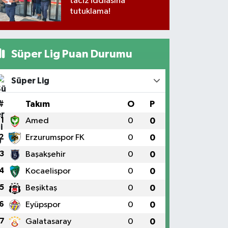
taciz iddiasına
tutuklama!
Süper Lig Puan Durumu
Süper Lig
#
Takım
O
P
1
Amed
0
0
2
Erzurumspor FK
0
0
3
Başakşehir
0
0
4
Kocaelispor
0
0
5
Beşiktaş
0
0
6
Eyüpspor
0
0
7
Galatasaray
0
0