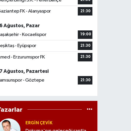
ençlerbirliği S.K. - Fenerbahçe
aziantep FK - Alanyaspor
21:30
6 Ağustos, Pazar
aşakşehir - Kocaelispor
19:00
eşiktaş - Eyüpspor
21:30
med - Erzurumspor FK
21:30
7 Ağustos, Pazartesi
amsunspor - Göztepe
21:30
Yazarlar
ERGIN ÇEVİK
Dokuma'nın geleceği rantla