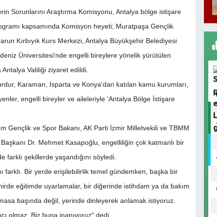
erin Sorunlarını Araştırma Komisyonu, Antalya bölge istişare
 programı kapsamında Komisyon heyeti; Muratpaşa Gençlik
arun Kırbıyık Kurs Merkezi, Antalya Büyükşehir Belediyesi
eniz Üniversitesi'nde engelli bireylere yönelik yürütülen
talya Valiliği ziyaret edildi.
Burdur, Karaman, Isparta ve Konya'dan katılan kamu kurumları,
nler, engelli bireyler ve aileleriyle 'Antalya Bölge İstişare
 Gençlik ve Spor Bakanı, AK Parti İzmir Milletvekili ve TBMM
 Başkanı Dr. Mehmet Kasapoğlu, engelliliğin çok katmanlı bir
 farklı şekillerde yaşandığını söyledi.
ı farklı. Bir yerde erişilebilirlik temel gündemken, başka bir
ehirde eğitimde uyarlamalar, bir diğerinde istihdam ya da bakım
rı masa başında değil, yerinde dinleyerek anlamak istiyoruz.
cı olmaz. Biz buna inanıyoruz" dedi.