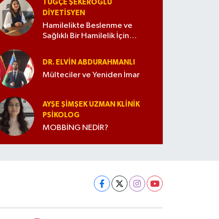
TUĞÇE ŞEKEROĞLU
DIYETISYEN
Hamilelikte Beslenme ve
Sağlıklı Bir Hamilelik İçin
İpuçları
DR. ELVIN ABDURAHMANLI
Mülteciler ve Yeniden İmar
AYŞE ŞIMŞEK UZMAN KLINIK
PSIKOLOG
MOBBİNG NEDİR?