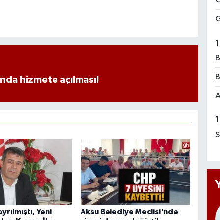
G
G
1
B
B
ında hizmete açılması!
A
1
S
rılmıştı, Yeni
Aksu Belediye Meclisi'nde