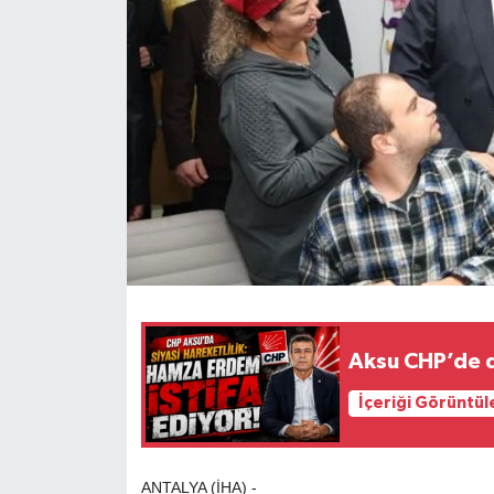
Aksu CHP’de d
İçeriği Görüntül
ANTALYA (İHA) -