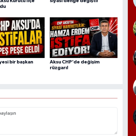
Aksu Kurucu İlçe
siyasi denge değişti!
ldu
yesi bir başkan
Aksu CHP’de değişim
rüzgarı!