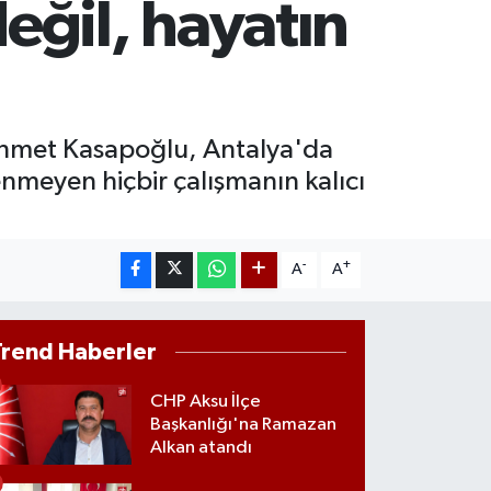
ğil, hayatın
0.55
%0.03
T100
779
%-14
ehmet Kasapoğlu, Antalya'da
enmeyen hiçbir çalışmanın kalıcı
-
+
A
A
Trend Haberler
CHP Aksu İlçe
Başkanlığı'na Ramazan
Alkan atandı