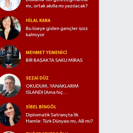
mı, ortak akılla mı yazılacak?
HILAL KARA
Bu liseye giden gençler işsiz
kalmıyor
MEHMET YEMENICI
BİR BAŞAKTA SAKLI MİRAS
SEZAI DÜZ
OKUDUM, YANAKLARIM
ISLANDI (Ama hiç
değiştirmedim)
SIBEL BINGÖL
Diplomatik Satrançta İlk
Hamle: Türk Dünyası mı, AB mi?