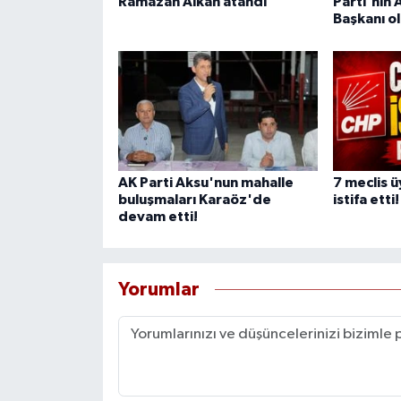
Ramazan Alkan atandı
Parti'nin 
Başkanı o
AK Parti Aksu'nun mahalle
7 meclis ü
buluşmaları Karaöz'de
istifa etti!
devam etti!
Yorumlar