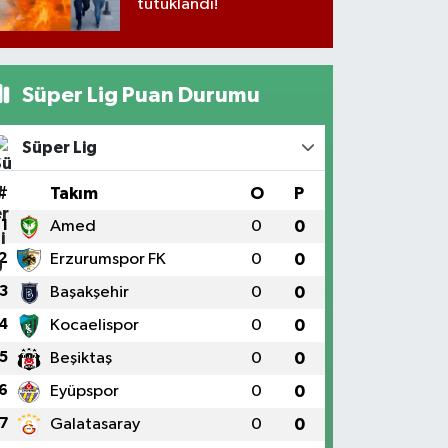
tutuklandı!
Süper Lig Puan Durumu
Süper Lig
#
Takım
O
P
1
Amed
0
0
2
Erzurumspor FK
0
0
3
Başakşehir
0
0
4
Kocaelispor
0
0
5
Beşiktaş
0
0
6
Eyüpspor
0
0
7
Galatasaray
0
0