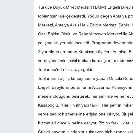
Türkiye Büyük Millet Meclisi (TBMM) Engelli Bireyl
toplantısını gerçekleştirdi. Yoğun geçen Antalya
Merkezi, Antalya Aksu Halk Eğitim Merkezi Şahin H
Özel Eğitim Okulu ve Rehabilitasyon Merkezi ile Akd
çalışmaları yerinde inceledi. Programın devamında An
Ziyaretlerin ardından Komisyon üyeleri, Antalya, 
yerel yönetimler, sivil toplum kuruluşları, akademisye
Toplantısı'nda bir araya geldi.
Toplantının açılış konuşmasını yapan Önceki Dönem
Engelli Bireylerin Sorunlarını Araştırma Komisyonu
mesele olduğunu belirterek, her şehirde ve her evde
Kasapoğlu, "Her ilin ihtiyacı farklı. Her şehrin imkân
yerde sağlık hizmetlerine erişim öne çıkıyor. Bir ş
hizmetleri öncelik haline geliyor. Biz bu farklılıkla
Çünkü hayatın içinden süzülmeyen hiçbir rapor kalı