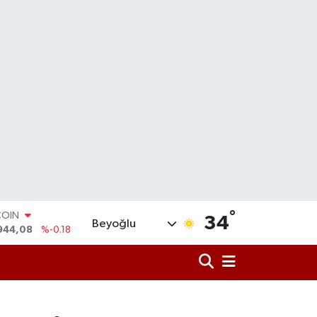
COIN
°
944,08
%-0.18
34
Beyoğlu
LAR
7436
%0.18
RO
2510
%0.32
RLİN
4811
%0.38
M ALTIN