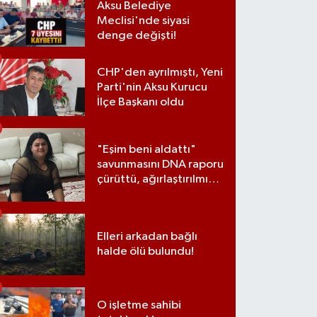
Aksu Belediye
Meclisi'nde siyasi
denge değişti!
CHP'den ayrılmıştı, Yeni
Parti'nin Aksu Kurucu
İlçe Başkanı oldu
"Eşim beni aldattı"
savunmasını DNA raporu
çürüttü, ağırlaştırılmış
müebbet cezası aldı
Elleri arkadan bağlı
halde ölü bulundu!
O işletme sahibi