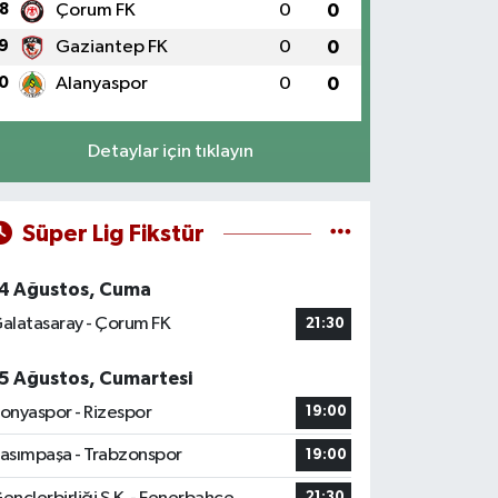
8
Çorum FK
0
0
9
Gaziantep FK
0
0
0
Alanyaspor
0
0
Detaylar için tıklayın
Süper Lig Fikstür
4 Ağustos, Cuma
alatasaray - Çorum FK
21:30
5 Ağustos, Cumartesi
onyaspor - Rizespor
19:00
asımpaşa - Trabzonspor
19:00
21:30