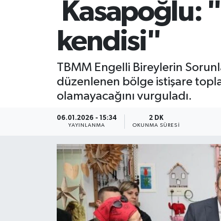
Kasapoğlu: "
kendisi"
TBMM Engelli Bireylerin Sorun
düzenlenen bölge istişare topla
olamayacağını vurguladı.
06.01.2026 - 15:34
2 DK
YAYINLANMA
OKUNMA SÜRESI