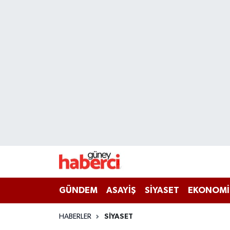
Beyoğlu Hava Durumu
Beyoğlu Trafik Yoğunluk Haritası
Süper Lig Puan Durumu ve Fikstür
Tüm Manşetler
Son Dakika Haberleri
Haber Arşivi
GÜNDEM
ASAYİŞ
SİYASET
EKONOMİ
HABERLER
SİYASET