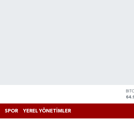
BIT
64.
DO
47,
EU
SPOR
YEREL YÖNETİMLER
55,
STE
64,
GRA