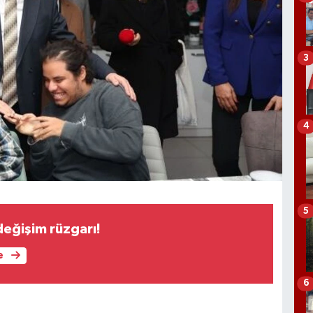
3
4
5
eğişim rüzgarı!
e
6