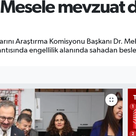
Mesele mevzuat de
666
BİS
13.
larını Araştırma Komisyonu Başkanı Dr. M
ntısında engellilik alanında sahadan besl
1
2