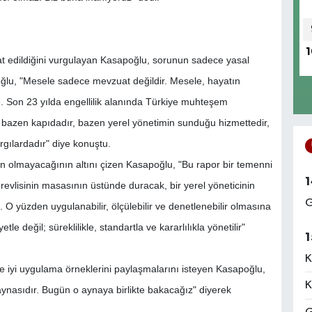
1
kat edildiğini vurgulayan Kasapoğlu, sorunun sadece yasal
poğlu, "Mesele sadece mevzuat değildir. Mesele, hayatın
de. Son 23 yılda engellilik alanında Türkiye muhteşem
, bazen kapıdadır, bazen yerel yönetimin sunduğu hizmettedir,
gılardadır" diye konuştu.
 olmayacağının altını çizen Kasapoğlu, "Bu rapor bir temenni
1
evlisinin masasının üstünde duracak, bir yerel yöneticinin
G
O yüzden uygulanabilir, ölçülebilir ve denetlenebilir olmasına
le değil; süreklilikle, standartla ve kararlılıkla yönetilir"
1
K
 ve iyi uygulama örneklerini paylaşmalarını isteyen Kasapoğlu,
K
aynasıdır. Bugün o aynaya birlikte bakacağız" diyerek