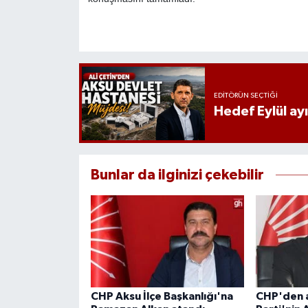
EDITÖRÜN SEÇTIĞI
Hedef Eylül ay
Bunlar da ilginizi çekebilir
CHP Aksu İlçe Başkanlığı'na
CHP'den ay