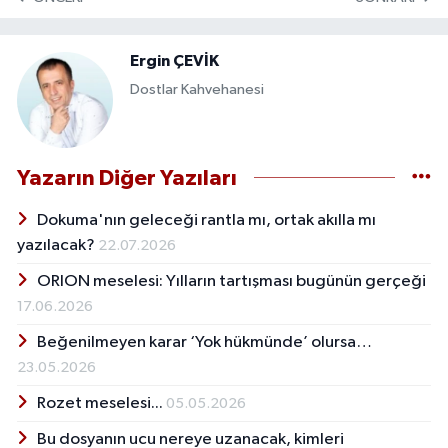
Ergin ÇEVİK
Dostlar Kahvehanesi
Yazarın Diğer Yazıları
Dokuma'nın geleceği rantla mı, ortak akılla mı
yazılacak?
22.07.2026
ORION meselesi: Yılların tartışması bugünün gerçeği
17.06.2026
Beğenilmeyen karar ‘Yok hükmünde’ olursa…
23.05.2026
Rozet meselesi...
05.05.2026
Bu dosyanın ucu nereye uzanacak, kimleri