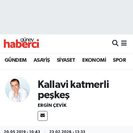
Beyoğlu Hava Durumu
Beyoğlu Trafik Yoğunluk Haritası
Süper Lig Puan Durumu ve Fikstür
GÜNDEM
ASAYİŞ
SİYASET
EKONOMİ
SPOR
Tüm Manşetler
Kallavi katmerli
Son Dakika Haberleri
peşkeş
Haber Arşivi
ERGIN ÇEVİK
20.05.2019 - 10:43
23.02.2026 - 13:33