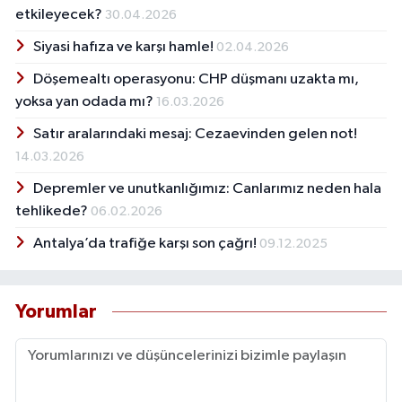
etkileyecek?
30.04.2026
Siyasi hafıza ve karşı hamle!
02.04.2026
Döşemealtı operasyonu: CHP düşmanı uzakta mı,
yoksa yan odada mı?
16.03.2026
Satır aralarındaki mesaj: Cezaevinden gelen not!
14.03.2026
Depremler ve unutkanlığımız: Canlarımız neden hala
tehlikede?
06.02.2026
Antalya’da trafiğe karşı son çağrı!
09.12.2025
Yorumlar