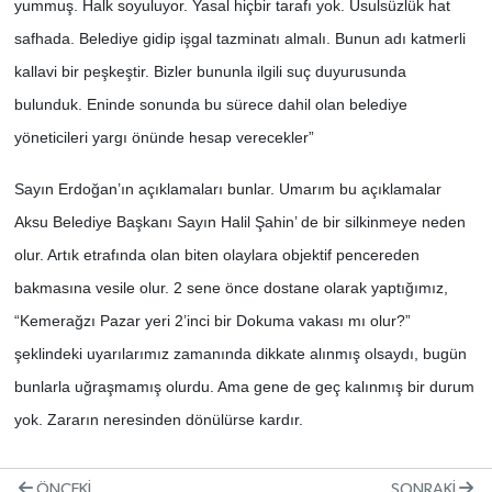
yummuş. Halk soyuluyor. Yasal hiçbir tarafı yok. Usulsüzlük hat
safhada. Belediye gidip işgal tazminatı almalı. Bunun adı katmerli
kallavi bir peşkeştir. Bizler bununla ilgili suç duyurusunda
bulunduk. Eninde sonunda bu sürece dahil olan belediye
yöneticileri yargı önünde hesap verecekler”
Sayın Erdoğan’ın açıklamaları bunlar. Umarım bu açıklamalar
Aksu Belediye Başkanı Sayın Halil Şahin’ de bir silkinmeye neden
olur. Artık etrafında olan biten olaylara objektif pencereden
bakmasına vesile olur. 2 sene önce dostane olarak yaptığımız,
“Kemerağzı Pazar yeri 2’inci bir Dokuma vakası mı olur?”
şeklindeki uyarılarımız zamanında dikkate alınmış olsaydı, bugün
bunlarla uğraşmamış olurdu. Ama gene de geç kalınmış bir durum
yok. Zararın neresinden dönülürse kardır.
ÖNCEKI
SONRAKI