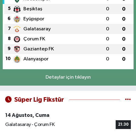
5
Beşiktaş
0
0
6
Eyüpspor
0
0
7
Galatasaray
0
0
8
Çorum FK
0
0
9
Gaziantep FK
0
0
10
Alanyaspor
0
0
Detaylar için tıklayın
Süper Lig Fikstür
14 Ağustos, Cuma
Galatasaray - Çorum FK
21:30