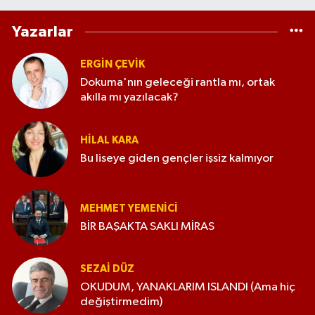
Yazarlar
ERGIN ÇEVİK
Dokuma'nın geleceği rantla mı, ortak
akılla mı yazılacak?
HILAL KARA
Bu liseye giden gençler işsiz kalmıyor
MEHMET YEMENICI
BİR BAŞAKTA SAKLI MİRAS
SEZAI DÜZ
OKUDUM, YANAKLARIM ISLANDI (Ama hiç
değiştirmedim)