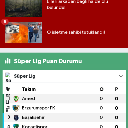
Elleri arkadan bağlı halde ölü
bulundu!
6
O işletme sahibi tutuklandı!
Süper Lig Puan Durumu
Süper Lig
#
Takım
O
P
1
Amed
0
0
2
Erzurumspor FK
0
0
3
Başakşehir
0
0
4
Kocaelispor
0
0