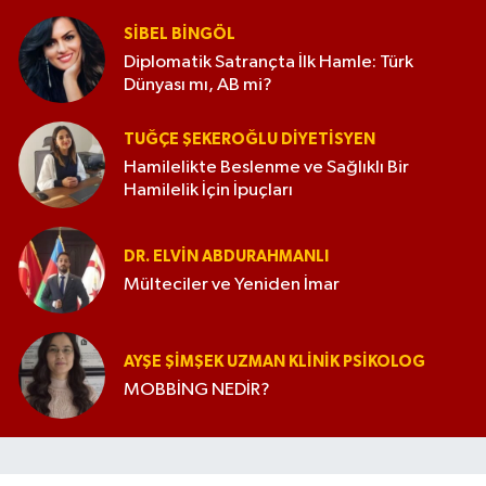
SIBEL BINGÖL
Diplomatik Satrançta İlk Hamle: Türk
Dünyası mı, AB mi?
TUĞÇE ŞEKEROĞLU DIYETISYEN
Hamilelikte Beslenme ve Sağlıklı Bir
Hamilelik İçin İpuçları
DR. ELVIN ABDURAHMANLI
Mülteciler ve Yeniden İmar
AYŞE ŞIMŞEK UZMAN KLINIK PSIKOLOG
MOBBİNG NEDİR?