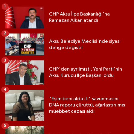
1
CHP Aksu İlçe Başkanlığı'na
Ramazan Alkan atandı
2
Aksu Belediye Meclisi'nde siyasi
denge değişti!
3
CHP'den ayrılmıştı, Yeni Parti'nin
Aksu Kurucu İlçe Başkanı oldu
4
"Eşim beni aldattı" savunmasını
DNA raporu çürüttü, ağırlaştırılmış
müebbet cezası aldı
5