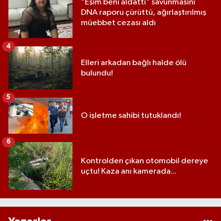
"Eşim beni aldattı" savunmasını
DNA raporu çürüttü, ağırlaştırılmış
müebbet cezası aldı
4
Elleri arkadan bağlı halde ölü
bulundu!
5
O işletme sahibi tutuklandı!
6
Kontrolden çıkan otomobil dereye
uçtu! Kaza anı kamerada...