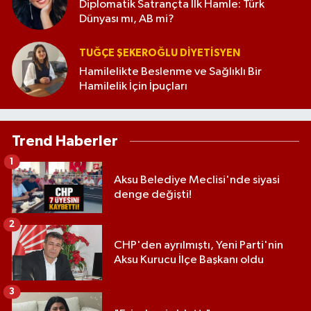
Diplomatik Satrançta İlk Hamle: Türk
Dünyası mı, AB mi?
TUĞÇE ŞEKEROĞLU DIYETISYEN
Hamilelikte Beslenme ve Sağlıklı Bir
Hamilelik İçin İpuçları
Trend Haberler
1
Aksu Belediye Meclisi'nde siyasi
denge değişti!
2
CHP'den ayrılmıştı, Yeni Parti'nin
Aksu Kurucu İlçe Başkanı oldu
3