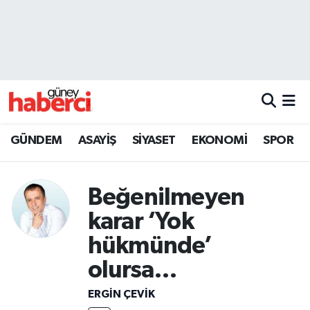
Beyoğlu Hava Durumu
Beyoğlu Trafik Yoğunluk Haritası
Süper Lig Puan Durumu ve Fikstür
GÜNDEM
ASAYİŞ
SİYASET
EKONOMİ
SPOR
Tüm Manşetler
Beğenilmeyen
Son Dakika Haberleri
karar ‘Yok
Haber Arşivi
hükmünde’
olursa…
ERGIN ÇEVİK