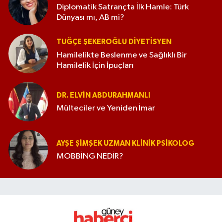
Diplomatik Satrançta İlk Hamle: Türk
Dünyası mı, AB mi?
TUĞÇE ŞEKEROĞLU DIYETISYEN
Hamilelikte Beslenme ve Sağlıklı Bir
Hamilelik İçin İpuçları
DR. ELVIN ABDURAHMANLI
Mülteciler ve Yeniden İmar
AYŞE ŞIMŞEK UZMAN KLINIK PSIKOLOG
MOBBİNG NEDİR?