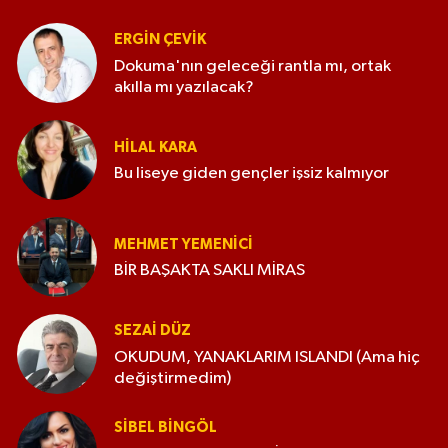
ERGIN ÇEVİK
Dokuma'nın geleceği rantla mı, ortak
akılla mı yazılacak?
HILAL KARA
Bu liseye giden gençler işsiz kalmıyor
MEHMET YEMENICI
BİR BAŞAKTA SAKLI MİRAS
SEZAI DÜZ
OKUDUM, YANAKLARIM ISLANDI (Ama hiç
değiştirmedim)
SIBEL BINGÖL