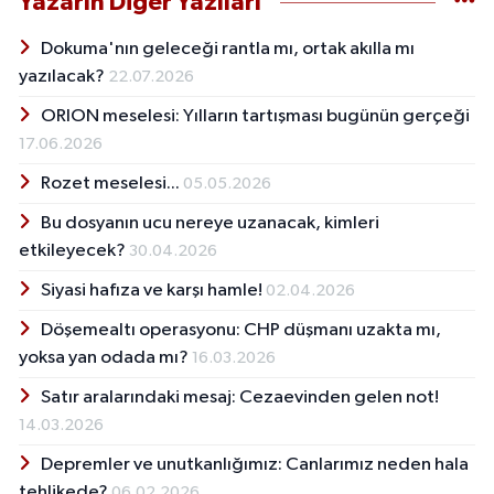
Yazarın Diğer Yazıları
Dokuma'nın geleceği rantla mı, ortak akılla mı
yazılacak?
22.07.2026
ORION meselesi: Yılların tartışması bugünün gerçeği
17.06.2026
Rozet meselesi...
05.05.2026
Bu dosyanın ucu nereye uzanacak, kimleri
etkileyecek?
30.04.2026
Siyasi hafıza ve karşı hamle!
02.04.2026
Döşemealtı operasyonu: CHP düşmanı uzakta mı,
yoksa yan odada mı?
16.03.2026
Satır aralarındaki mesaj: Cezaevinden gelen not!
14.03.2026
Depremler ve unutkanlığımız: Canlarımız neden hala
tehlikede?
06.02.2026