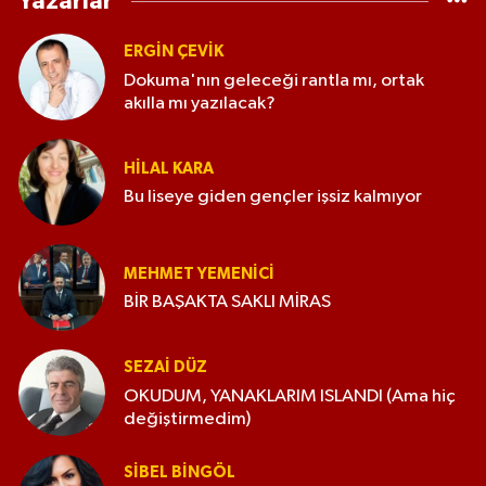
Yazarlar
ERGIN ÇEVİK
Dokuma'nın geleceği rantla mı, ortak
akılla mı yazılacak?
HILAL KARA
Bu liseye giden gençler işsiz kalmıyor
MEHMET YEMENICI
BİR BAŞAKTA SAKLI MİRAS
SEZAI DÜZ
OKUDUM, YANAKLARIM ISLANDI (Ama hiç
değiştirmedim)
SIBEL BINGÖL