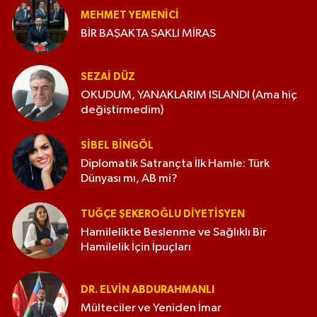
MEHMET YEMENICI
BİR BAŞAKTA SAKLI MİRAS
SEZAI DÜZ
OKUDUM, YANAKLARIM ISLANDI (Ama hiç
değiştirmedim)
SIBEL BINGÖL
Diplomatik Satrançta İlk Hamle: Türk
Dünyası mı, AB mi?
TUĞÇE ŞEKEROĞLU DIYETISYEN
Hamilelikte Beslenme ve Sağlıklı Bir
Hamilelik İçin İpuçları
DR. ELVIN ABDURAHMANLI
Mülteciler ve Yeniden İmar