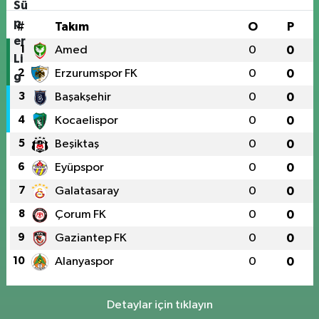
#
Takım
O
P
1
Amed
0
0
2
Erzurumspor FK
0
0
3
Başakşehir
0
0
4
Kocaelispor
0
0
5
Beşiktaş
0
0
6
Eyüpspor
0
0
7
Galatasaray
0
0
8
Çorum FK
0
0
9
Gaziantep FK
0
0
10
Alanyaspor
0
0
Detaylar için tıklayın