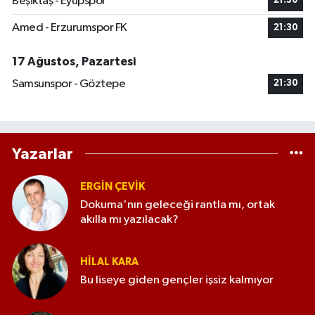
Beşiktaş - Eyüpspor
21:30
Amed - Erzurumspor FK
21:30
17 Ağustos, Pazartesi
Samsunspor - Göztepe
21:30
Yazarlar
ERGIN ÇEVİK
Dokuma'nın geleceği rantla mı, ortak
akılla mı yazılacak?
HILAL KARA
Bu liseye giden gençler işsiz kalmıyor