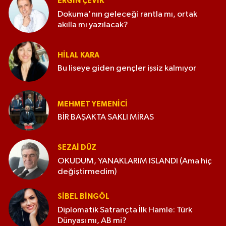
ERGIN ÇEVİK
yaygınlaştırılmalı * Gençlerin sosyal, kültürel
Dokuma'nın geleceği rantla mı, ortak
ve sportif alanlara katılımı desteklenmeli * Aile
akılla mı yazılacak?
içinde iletişim yeniden güçlendirilmelidir
Unutulmamalıdır ki teknoloji insanı birbirine
yaklaştırmak için vardır; birbirinden
HILAL KARA
uzaklaştırmak için değil. Telefonlarımız
Bu liseye giden gençler işsiz kalmıyor
olabilir… Ama birbirimizi kaybedersek,
elimizde sadece ekran ışığı kalır. Mehmet
YEMENİCİ
MEHMET YEMENICI
BİR BAŞAKTA SAKLI MİRAS
SEZAI DÜZ
OKUDUM, YANAKLARIM ISLANDI (Ama hiç
değiştirmedim)
SIBEL BINGÖL
Diplomatik Satrançta İlk Hamle: Türk
Dünyası mı, AB mi?