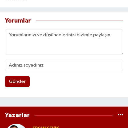
mahallede çocuk sesleri yükselirdi, bugün aynı
apartmanda yaşayan insanlar birbirinin adını
bilmiyor. Aynı evin içinde bile sessiz bir yalnızlık
Yorumlar
büyüyor. Anne-baba telefonda, genç
odasında ekran başında, yemek masasında
göz göze gelmek yerine ekran kaydırılıyor. Bu
yalnızca bireysel bir alışkanlık değildir;
toplumsal bir meseledir. Çünkü bir toplumun
gücü sadece ekonomisinden değil, insan
ilişkilerinden, güven duygusundan ve ortak
aidiyetinden gelir. Dijital yoksulluğun sonuçları
nelerdir? * Aile içi iletişimin zayıflaması *
Gençlerde yalnızlık ve aidiyet kaybı * Dikkat
Gönder
süresinin azalması * Gerçek dostlukların
zayıflaması * Toplumsal güven ve komşuluk
kültürünün erimesi Peki çözüm nedir?
Teknolojiyi hayatımızdan çıkarmak değil, onu
doğru kullanmayı öğrenmek. Bunun için: *
Yazarlar
Evlerde “telefonsuz aile zamanı” alışkanlığı
oluşturulmalı * Mahalle ve gençlik buluşmaları
artırılmalı * Dijital farkındalık eğitimleri