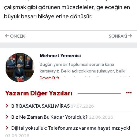
çalışmak gibi görünen mücadeleler, geleceğin en
büyük başarı hikâyelerine dönüşür.
ÖNCEKI
SONRAKI
Mehmet Yemenici
Bugün yeni bir toplumsal sorunla karşı
karşıyayız. Belki adı çok konuşulmuyor, belki
istatistiklerde açıkça görünmüyor ama etkisini
Devam Et
hepimiz her gün hissediyoruz: Dijital yoksulluk.
İlk bakışta bu ifade şaşırtıcı gelebilir. Çünkü
Yazarın Diğer Yazıları
herkesin cebinde telefon var, internet var,
sosyal medya var. Ancak burada sözünü
BİR BAŞAKTA SAKLI MİRAS
07.07.2026
ettiğimiz mesele teknolojinin eksikliği değil;
Biz Ne Zaman Bu Kadar Yorulduk?
22.06.2026
teknolojinin insan ilişkilerini zayıflatmasıdır.
Eskiden insanlar birbirine giderdi, şimdi
Dijital yoksulluk: Telefonumuz var ama hayatımız yok!
birbirinin profilini ziyaret ediyor. Eskiden
03.06.2026