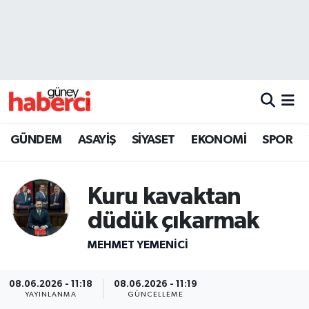
Beyoğlu Hava Durumu
Beyoğlu Trafik Yoğunluk Haritası
Süper Lig Puan Durumu ve Fikstür
GÜNDEM
ASAYİŞ
SİYASET
EKONOMİ
SPOR
Tüm Manşetler
Kuru kavaktan
Son Dakika Haberleri
düdük çıkarmak
Haber Arşivi
MEHMET YEMENICI
08.06.2026 - 11:18
08.06.2026 - 11:19
YAYINLANMA
GÜNCELLEME