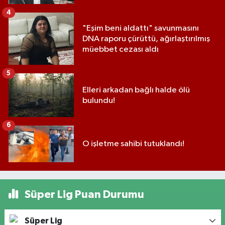
4
"Eşim beni aldattı" savunmasını
DNA raporu çürüttü, ağırlaştırılmış
müebbet cezası aldı
5
Elleri arkadan bağlı halde ölü
bulundu!
6
O işletme sahibi tutuklandı!
Süper Lig Puan Durumu
Süper Lig