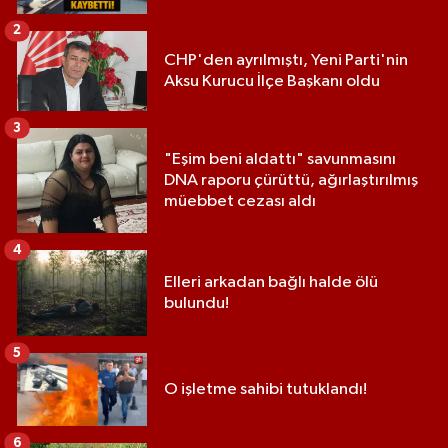
2
CHP'den ayrılmıştı, Yeni Parti'nin
Aksu Kurucu İlçe Başkanı oldu
3
"Eşim beni aldattı" savunmasını
DNA raporu çürüttü, ağırlaştırılmış
müebbet cezası aldı
4
Elleri arkadan bağlı halde ölü
bulundu!
5
O işletme sahibi tutuklandı!
6