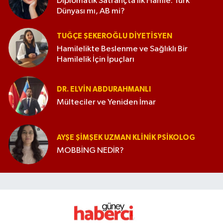
Diplomatik Satrançta İlk Hamle: Türk
Dünyası mı, AB mi?
TUĞÇE ŞEKEROĞLU DIYETISYEN
Hamilelikte Beslenme ve Sağlıklı Bir
Hamilelik İçin İpuçları
DR. ELVIN ABDURAHMANLI
Mülteciler ve Yeniden İmar
AYŞE ŞIMŞEK UZMAN KLINIK PSIKOLOG
MOBBİNG NEDİR?