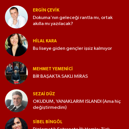
ERGIN ÇEVİK
Dokuma'nın geleceği rantla mı, ortak
akılla mı yazılacak?
HILAL KARA
Bu liseye giden gençler işsiz kalmıyor
MEHMET YEMENICI
BİR BAŞAKTA SAKLI MİRAS
SEZAI DÜZ
OKUDUM, YANAKLARIM ISLANDI (Ama hiç
değiştirmedim)
SIBEL BINGÖL