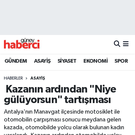
Beyoğlu Hava Durumu
Beyoğlu Trafik Yoğunluk Haritası
Süper Lig Puan Durumu ve Fikstür
GÜNDEM
ASAYİŞ
SİYASET
EKONOMİ
SPOR
Tüm Manşetler
HABERLER
ASAYİŞ
Son Dakika Haberleri
Kazanın ardından "Niye
gülüyorsun" tartışması
Haber Arşivi
Antalya'nın Manavgat ilçesinde motosiklet ile
otomobilin çarpışması sonucu meydana gelen
kazada, otomobilde yolcu olarak bulunan kadın