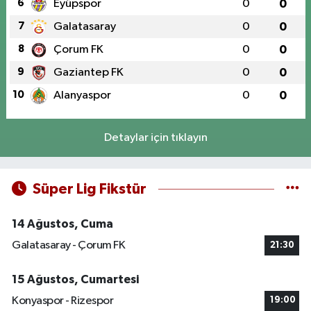
6
Eyüpspor
0
0
7
Galatasaray
0
0
8
Çorum FK
0
0
9
Gaziantep FK
0
0
10
Alanyaspor
0
0
Detaylar için tıklayın
Süper Lig Fikstür
14 Ağustos, Cuma
Galatasaray - Çorum FK
21:30
15 Ağustos, Cumartesi
Konyaspor - Rizespor
19:00