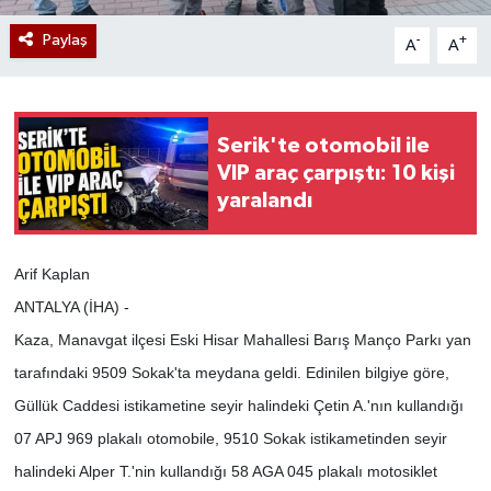
Paylaş
-
+
A
A
Serik'te otomobil ile
VIP araç çarpıştı: 10 kişi
yaralandı
Arif Kaplan
ANTALYA (İHA) -
Kaza, Manavgat ilçesi Eski Hisar Mahallesi Barış Manço Parkı yan
tarafındaki 9509 Sokak'ta meydana geldi. Edinilen bilgiye göre,
Güllük Caddesi istikametine seyir halindeki Çetin A.'nın kullandığı
07 APJ 969 plakalı otomobile, 9510 Sokak istikametinden seyir
halindeki Alper T.'nin kullandığı 58 AGA 045 plakalı motosiklet