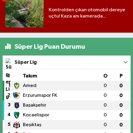
Kontrolden çıkan otomobil dereye
uçtu! Kaza anı kamerada...
Süper Lig Puan Durumu
Süper Lig
#
Takım
O
P
1
Amed
0
0
2
Erzurumspor FK
0
0
3
Başakşehir
0
0
4
Kocaelispor
0
0
5
Beşiktaş
0
0