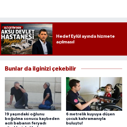
Hedef Eylül ayında hizmete
açılması!
Bunlar da ilginizi çekebilir
19 yaşındaki oğlunu
6 metrelik kuyuya düşen
boğulma sonucu kaybeden
çocuk kahramanıyla
acılı babanın feryadı
buluştu!