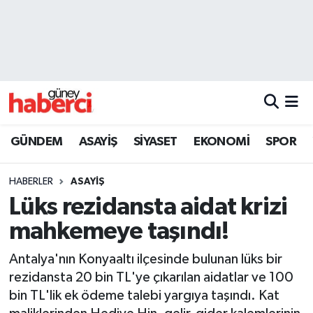
Beyoğlu Hava Durumu
Beyoğlu Trafik Yoğunluk Haritası
Süper Lig Puan Durumu ve Fikstür
GÜNDEM
ASAYİŞ
SİYASET
EKONOMİ
SPOR
Tüm Manşetler
HABERLER
ASAYİŞ
Son Dakika Haberleri
Lüks rezidansta aidat krizi
mahkemeye taşındı!
Haber Arşivi
Antalya'nın Konyaaltı ilçesinde bulunan lüks bir
rezidansta 20 bin TL'ye çıkarılan aidatlar ve 100
bin TL'lik ek ödeme talebi yargıya taşındı. Kat