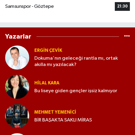
Samsunspor - Göztepe
21:30
Yazarlar
ERGIN ÇEVİK
Dokuma'nın geleceği rantla mı, ortak
akılla mı yazılacak?
HILAL KARA
Bu liseye giden gençler işsiz kalmıyor
MEHMET YEMENICI
BİR BAŞAKTA SAKLI MİRAS