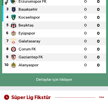
2
Erzurumspor FK
0
0
3
Başakşehir
0
0
4
Kocaelispor
0
0
5
Beşiktaş
0
0
6
Eyüpspor
0
0
7
Galatasaray
0
0
8
Çorum FK
0
0
9
Gaziantep FK
0
0
10
Alanyaspor
0
0
Detaylar için tıklayın
Süper Lig Fikstür