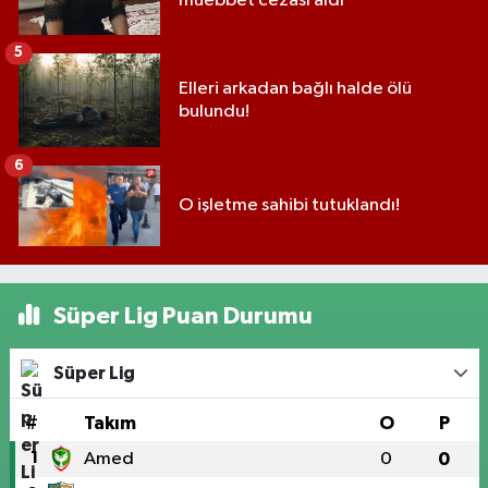
müebbet cezası aldı
5
Elleri arkadan bağlı halde ölü
bulundu!
6
O işletme sahibi tutuklandı!
Süper Lig Puan Durumu
Süper Lig
#
Takım
O
P
1
Amed
0
0