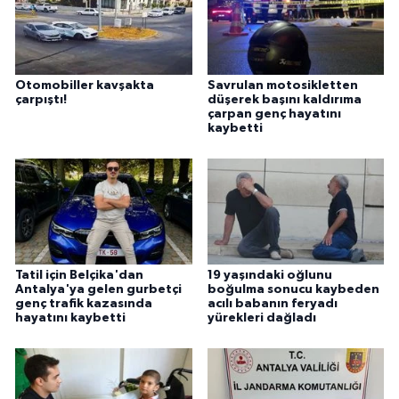
Otomobiller kavşakta
Savrulan motosikletten
çarpıştı!
düşerek başını kaldırıma
çarpan genç hayatını
kaybetti
Tatil için Belçika'dan
19 yaşındaki oğlunu
Antalya'ya gelen gurbetçi
boğulma sonucu kaybeden
genç trafik kazasında
acılı babanın feryadı
hayatını kaybetti
yürekleri dağladı