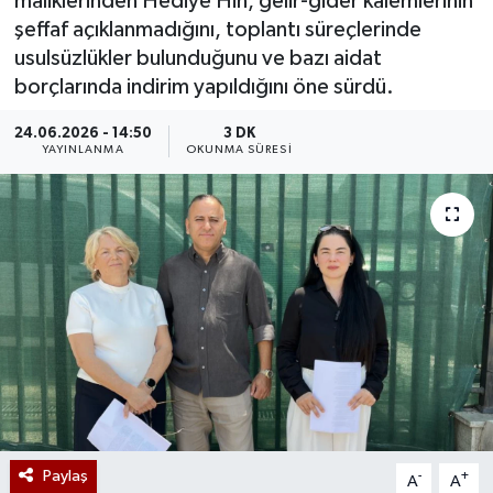
maliklerinden Hediye Hin, gelir-gider kalemlerinin
şeffaf açıklanmadığını, toplantı süreçlerinde
usulsüzlükler bulunduğunu ve bazı aidat
borçlarında indirim yapıldığını öne sürdü.
24.06.2026 - 14:50
3 DK
YAYINLANMA
OKUNMA SÜRESI
Paylaş
-
+
A
A