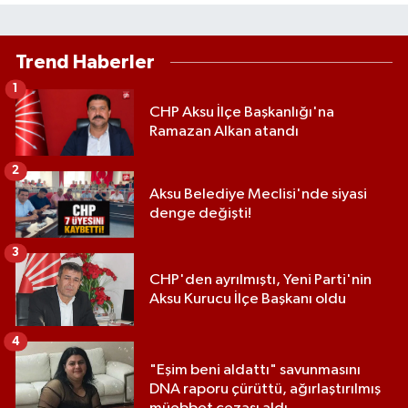
Trend Haberler
1
CHP Aksu İlçe Başkanlığı'na
Ramazan Alkan atandı
2
Aksu Belediye Meclisi'nde siyasi
denge değişti!
3
CHP'den ayrılmıştı, Yeni Parti'nin
Aksu Kurucu İlçe Başkanı oldu
4
"Eşim beni aldattı" savunmasını
DNA raporu çürüttü, ağırlaştırılmış