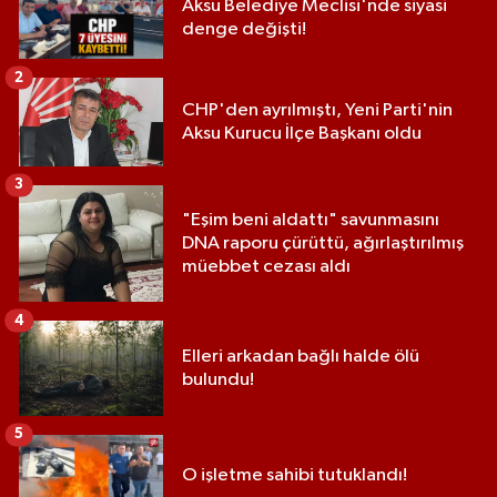
Aksu Belediye Meclisi'nde siyasi
denge değişti!
2
CHP'den ayrılmıştı, Yeni Parti'nin
Aksu Kurucu İlçe Başkanı oldu
3
"Eşim beni aldattı" savunmasını
DNA raporu çürüttü, ağırlaştırılmış
müebbet cezası aldı
4
Elleri arkadan bağlı halde ölü
bulundu!
5
O işletme sahibi tutuklandı!