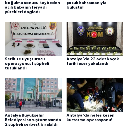
boğulma sonucu kaybeden
çocuk kahramanıyla
acılı babanın feryadı
buluştu!
yürekleri dağladı
Serik'te uyuşturucu
Antalya'da 22 adet kaçak
operasyonu: 1 şüpheli
tarihi eser yakalandı
tutuklandı
Antalya Büyükşehir
Antalya'da nefes kesen
Belediyesi soruşturmasında
kurtarma operasyonu!
2 şüpheli serbest bırakıldı