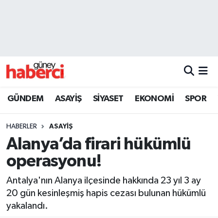
Beyoğlu Hava Durumu
Beyoğlu Trafik Yoğunluk Haritası
Süper Lig Puan Durumu ve Fikstür
GÜNDEM
ASAYİŞ
SİYASET
EKONOMİ
SPOR
Tüm Manşetler
HABERLER
ASAYİŞ
Son Dakika Haberleri
Alanya’da firari hükümlü
operasyonu!
Haber Arşivi
Antalya'nın Alanya ilçesinde hakkında 23 yıl 3 ay
20 gün kesinleşmiş hapis cezası bulunan hükümlü
yakalandı.