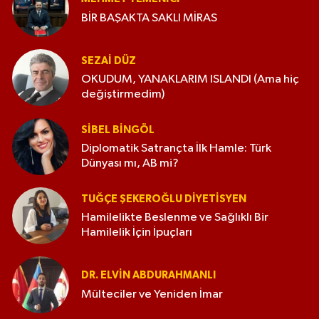
BİR BAŞAKTA SAKLI MİRAS
SEZAI DÜZ
OKUDUM, YANAKLARIM ISLANDI (Ama hiç
değiştirmedim)
SIBEL BINGÖL
Diplomatik Satrançta İlk Hamle: Türk
Dünyası mı, AB mi?
TUĞÇE ŞEKEROĞLU DIYETISYEN
Hamilelikte Beslenme ve Sağlıklı Bir
Hamilelik İçin İpuçları
DR. ELVIN ABDURAHMANLI
Mülteciler ve Yeniden İmar