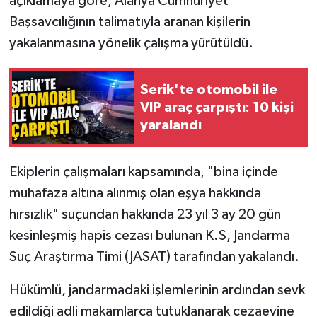
açıklamaya göre, Alanya Cumhuriyet
Başsavcılığının talimatıyla aranan kişilerin
yakalanmasına yönelik çalışma yürütüldü.
Serik'te otomobil ile
VIP araç çarpıştı: 10 kişi
yaralandı
Ekiplerin çalışmaları kapsamında, "bina içinde
muhafaza altına alınmış olan eşya hakkında
hırsızlık" suçundan hakkında 23 yıl 3 ay 20 gün
kesinleşmiş hapis cezası bulunan K.S, Jandarma
Suç Araştırma Timi (JASAT) tarafından yakalandı.
Hükümlü, jandarmadaki işlemlerinin ardından sevk
edildiği adli makamlarca tutuklanarak cezaevine