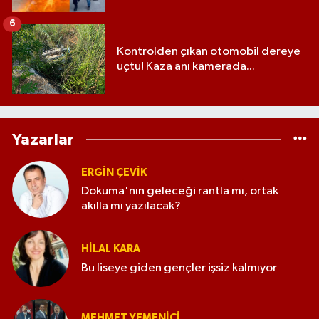
6
Kontrolden çıkan otomobil dereye
uçtu! Kaza anı kamerada...
Yazarlar
ERGIN ÇEVİK
Dokuma'nın geleceği rantla mı, ortak
akılla mı yazılacak?
HILAL KARA
Bu liseye giden gençler işsiz kalmıyor
MEHMET YEMENICI