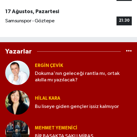
17 Ağustos, Pazartesi
Samsunspor - Göztepe
21:30
Yazarlar
ERGIN ÇEVİK
Dokuma'nın geleceği rantla mı, ortak
akılla mı yazılacak?
HILAL KARA
Bu liseye giden gençler işsiz kalmıyor
MEHMET YEMENICI
BİR BAŞAKTA SAKLI MİRAS