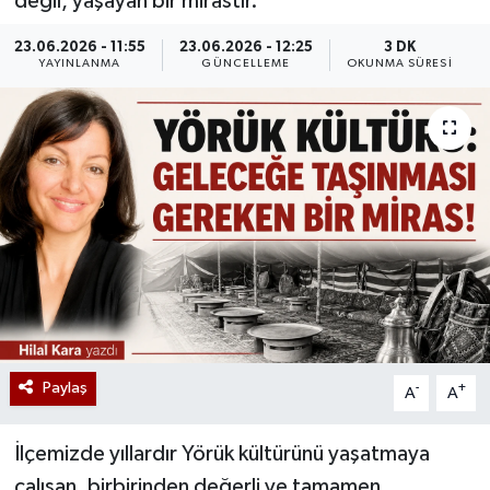
değil, yaşayan bir mirastır.
23.06.2026 - 11:55
23.06.2026 - 12:25
3 DK
YAYINLANMA
GÜNCELLEME
OKUNMA SÜRESI
Paylaş
-
+
A
A
İlçemizde yıllardır Yörük kültürünü yaşatmaya
çalışan, birbirinden değerli ve tamamen