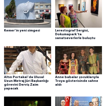
Kemer’in yeni simgesi
Lerestograf Sergisi,
Dokumapark'ta
sanatseverlerle buluştu
Altın Portakal'da Ulusal
Anne babalar çocuklarıyla
Uzun Metraj Jüri Başkanlığı
Troya gösterisinde sahne
görevini Derviş Zaim
aldı
yapacak