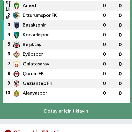
1
Amed
0
0
2
Erzurumspor FK
0
0
3
Başakşehir
0
0
4
Kocaelispor
0
0
5
Beşiktaş
0
0
6
Eyüpspor
0
0
7
Galatasaray
0
0
8
Çorum FK
0
0
9
Gaziantep FK
0
0
10
Alanyaspor
0
0
Detaylar için tıklayın