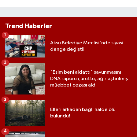
Trend Haberler
1
Aksu Belediye Meclisi'nde siyasi
denge değişti!
2
"Eşim beni aldattı" savunmasını
DNA raporu çürüttü, ağırlaştırılmış
müebbet cezası aldı
3
Elleri arkadan bağlı halde ölü
bulundu!
4