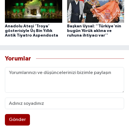
Anadolu Ateşi ‘Troya’
Başkan Uysal: ‘'Türkiye'nin
gösterisiyle Üç Bin Yıllık
bugün Yörük aklına ve
Antik Tiyatro Aspendosta
ruhuna ihtiyacı var''
Yorumlar
Gönder