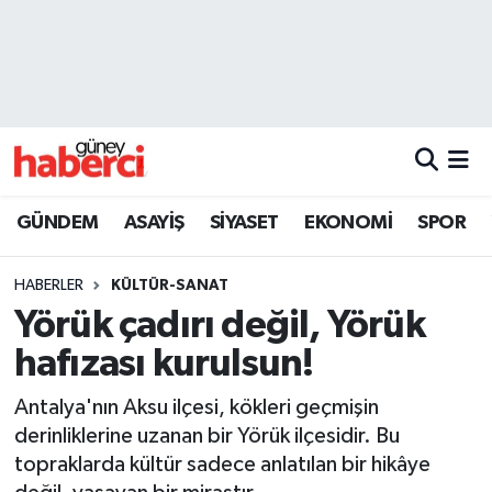
Beyoğlu Hava Durumu
Beyoğlu Trafik Yoğunluk Haritası
Süper Lig Puan Durumu ve Fikstür
GÜNDEM
ASAYİŞ
SİYASET
EKONOMİ
SPOR
Tüm Manşetler
HABERLER
KÜLTÜR-SANAT
Son Dakika Haberleri
Yörük çadırı değil, Yörük
hafızası kurulsun!
Haber Arşivi
Antalya'nın Aksu ilçesi, kökleri geçmişin
derinliklerine uzanan bir Yörük ilçesidir. Bu
topraklarda kültür sadece anlatılan bir hikâye