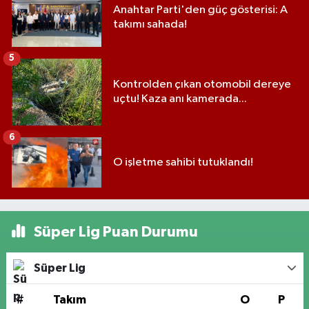
Anahtar Parti'den güç gösterisi: A
takımı sahada!
5
Kontrolden çıkan otomobil dereye
uçtu! Kaza anı kamerada...
6
O işletme sahibi tutuklandı!
Süper Lig Puan Durumu
Süper Lig
#
Takım
O
P