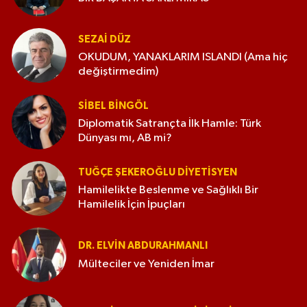
SEZAI DÜZ
OKUDUM, YANAKLARIM ISLANDI (Ama hiç
değiştirmedim)
SIBEL BINGÖL
Diplomatik Satrançta İlk Hamle: Türk
Dünyası mı, AB mi?
TUĞÇE ŞEKEROĞLU DIYETISYEN
Hamilelikte Beslenme ve Sağlıklı Bir
Hamilelik İçin İpuçları
DR. ELVIN ABDURAHMANLI
Mülteciler ve Yeniden İmar