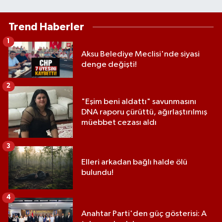
Trend Haberler
1
Aksu Belediye Meclisi'nde siyasi
denge değişti!
2
"Eşim beni aldattı" savunmasını
DNA raporu çürüttü, ağırlaştırılmış
müebbet cezası aldı
3
Elleri arkadan bağlı halde ölü
bulundu!
4
Anahtar Parti'den güç gösterisi: A