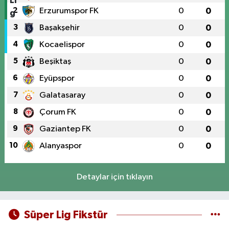
2
Erzurumspor FK
0
0
3
Başakşehir
0
0
4
Kocaelispor
0
0
5
Beşiktaş
0
0
6
Eyüpspor
0
0
7
Galatasaray
0
0
8
Çorum FK
0
0
9
Gaziantep FK
0
0
10
Alanyaspor
0
0
Detaylar için tıklayın
Süper Lig Fikstür