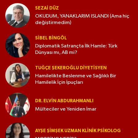
SEZAI DÜZ
OKUDUM, YANAKLARIM ISLANDI (Ama hiç
değiştirmedim)
SIBEL BINGÖL
Diplomatik Satrançta İlk Hamle: Türk
Dünyası mı, AB mi?
TUĞÇE ŞEKEROĞLU DIYETISYEN
Hamilelikte Beslenme ve Sağlıklı Bir
Hamilelik İçin İpuçları
DR. ELVIN ABDURAHMANLI
Mülteciler ve Yeniden İmar
AYŞE ŞIMŞEK UZMAN KLINIK PSIKOLOG