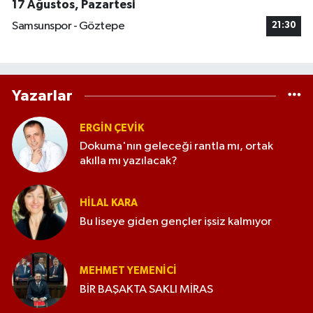
17 Ağustos, Pazartesi
Samsunspor - Göztepe
21:30
Yazarlar
ERGIN ÇEVİK
Dokuma'nın geleceği rantla mı, ortak
akılla mı yazılacak?
HILAL KARA
Bu liseye giden gençler işsiz kalmıyor
MEHMET YEMENICI
BİR BAŞAKTA SAKLI MİRAS