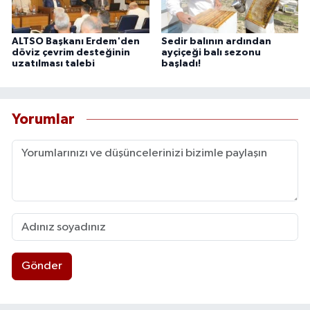
ALTSO Başkanı Erdem'den
Sedir balının ardından
döviz çevrim desteğinin
ayçiçeği balı sezonu
uzatılması talebi
başladı!
Yorumlar
Gönder