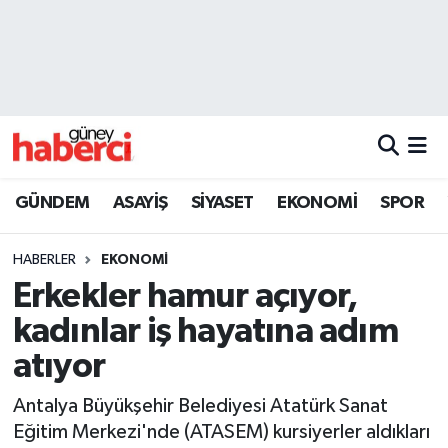
Beyoğlu Hava Durumu
Beyoğlu Trafik Yoğunluk Haritası
Süper Lig Puan Durumu ve Fikstür
GÜNDEM
ASAYİŞ
SİYASET
EKONOMİ
SPOR
Tüm Manşetler
HABERLER
EKONOMİ
Son Dakika Haberleri
Erkekler hamur açıyor,
kadınlar iş hayatına adım
Haber Arşivi
atıyor
Antalya Büyükşehir Belediyesi Atatürk Sanat
Eğitim Merkezi'nde (ATASEM) kursiyerler aldıkları