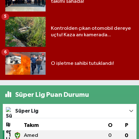
takımı sahada!
5
Kontrolden çıkan otomobil dereye
uçtu! Kaza anı kamerada...
6
O işletme sahibi tutuklandı!
Süper Lig Puan Durumu
Süper Lig
#
Takım
O
P
1
Amed
0
0