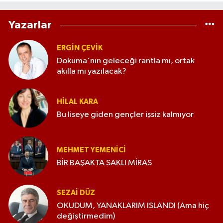
Yazarlar
ERGIN ÇEVİK
Dokuma'nın geleceği rantla mı, ortak
akılla mı yazılacak?
HILAL KARA
Bu liseye giden gençler işsiz kalmıyor
MEHMET YEMENICI
BİR BAŞAKTA SAKLI MİRAS
SEZAI DÜZ
OKUDUM, YANAKLARIM ISLANDI (Ama hiç
değiştirmedim)