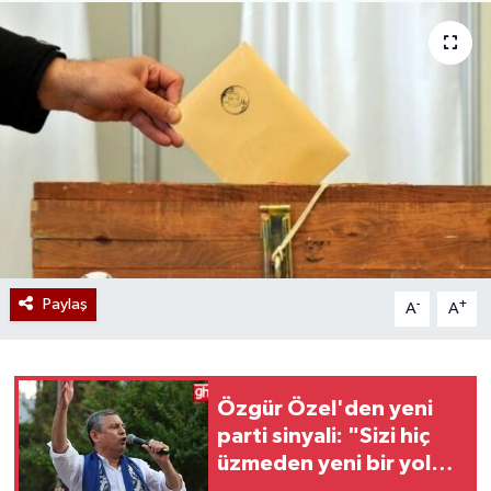
Paylaş
-
+
A
A
Özgür Özel'den yeni
parti sinyali: "Sizi hiç
üzmeden yeni bir yol