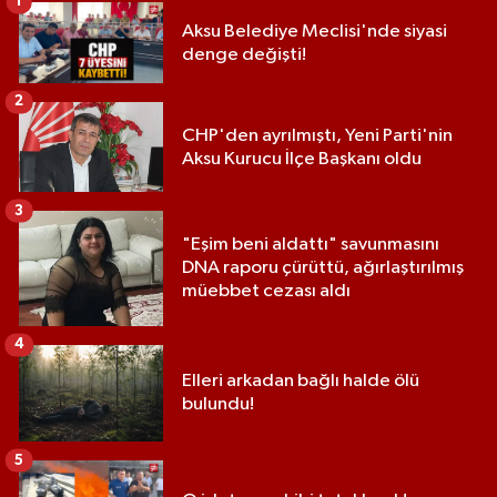
1
Aksu Belediye Meclisi'nde siyasi
denge değişti!
2
CHP'den ayrılmıştı, Yeni Parti'nin
Aksu Kurucu İlçe Başkanı oldu
3
"Eşim beni aldattı" savunmasını
DNA raporu çürüttü, ağırlaştırılmış
müebbet cezası aldı
4
Elleri arkadan bağlı halde ölü
bulundu!
5