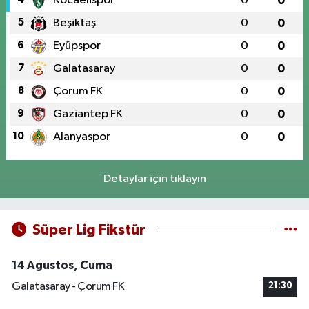
Kocaelispor
0
0
5
Beşiktaş
0
0
6
Eyüpspor
0
0
7
Galatasaray
0
0
8
Çorum FK
0
0
9
Gaziantep FK
0
0
10
Alanyaspor
0
0
Detaylar için tıklayın
Süper Lig Fikstür
14 Ağustos, Cuma
Galatasaray - Çorum FK
21:30