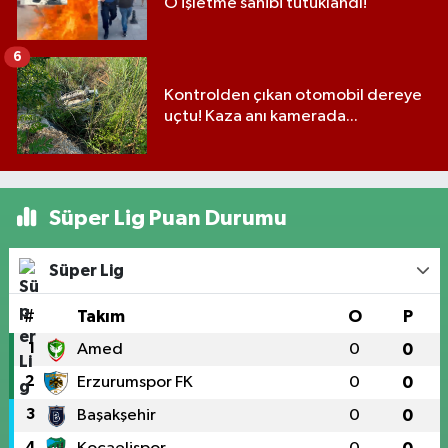
O işletme sahibi tutuklandı!
6
Kontrolden çıkan otomobil dereye
uçtu! Kaza anı kamerada...
Süper Lig Puan Durumu
Süper Lig
#
Takım
O
P
1
Amed
0
0
2
Erzurumspor FK
0
0
3
Başakşehir
0
0
4