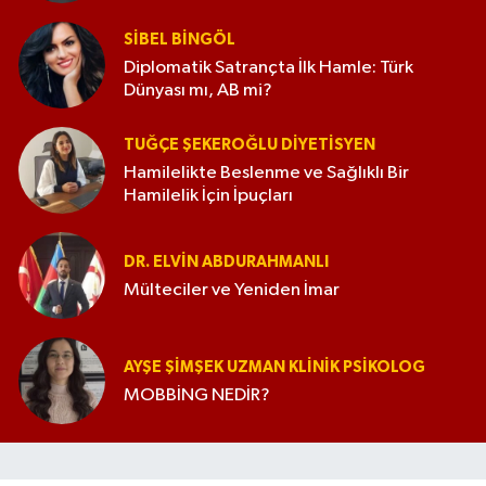
SIBEL BINGÖL
Diplomatik Satrançta İlk Hamle: Türk
Dünyası mı, AB mi?
TUĞÇE ŞEKEROĞLU DIYETISYEN
Hamilelikte Beslenme ve Sağlıklı Bir
Hamilelik İçin İpuçları
DR. ELVIN ABDURAHMANLI
Mülteciler ve Yeniden İmar
AYŞE ŞIMŞEK UZMAN KLINIK PSIKOLOG
MOBBİNG NEDİR?