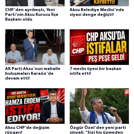
CHP'den ayrılmıştı, Yeni
Aksu Belediye Meclisi'nde
Parti'nin Aksu Kurucu İlçe
siyasi denge değişti!
Başkanı oldu
AK Parti Aksu'nun mahalle
7 meclis üyesi bir başkan
buluşmaları Karaöz'de
istifa etti!
devam etti!
Aksu CHP’de değişim
Özgür Özel'den yeni parti
rüzgarı!
sinyali: "Sizi hiç üzmeden