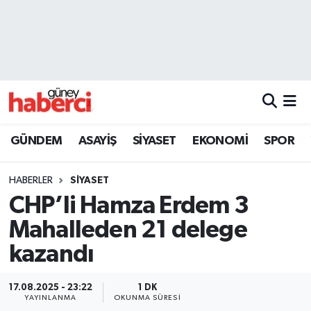
Beyoğlu Hava Durumu
Beyoğlu Trafik Yoğunluk Haritası
Süper Lig Puan Durumu ve Fikstür
GÜNDEM
ASAYİŞ
SİYASET
EKONOMİ
SPOR
Tüm Manşetler
HABERLER
SİYASET
Son Dakika Haberleri
CHP’li Hamza Erdem 3
Mahalleden 21 delege
Haber Arşivi
kazandı
17.08.2025 - 23:22
1 DK
YAYINLANMA
OKUNMA SÜRESI