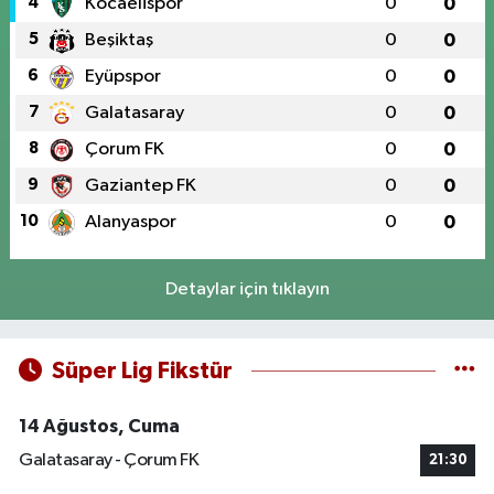
4
Kocaelispor
0
0
5
Beşiktaş
0
0
6
Eyüpspor
0
0
7
Galatasaray
0
0
8
Çorum FK
0
0
9
Gaziantep FK
0
0
10
Alanyaspor
0
0
Detaylar için tıklayın
Süper Lig Fikstür
14 Ağustos, Cuma
Galatasaray - Çorum FK
21:30