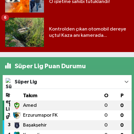
O işletme sahibi tutuklandı!
6
Kontrolden çıkan otomobil dereye
uçtu! Kaza anı kamerada...
Süper Lig Puan Durumu
Süper Lig
#
Takım
O
P
1
Amed
0
0
2
Erzurumspor FK
0
0
3
Başakşehir
0
0