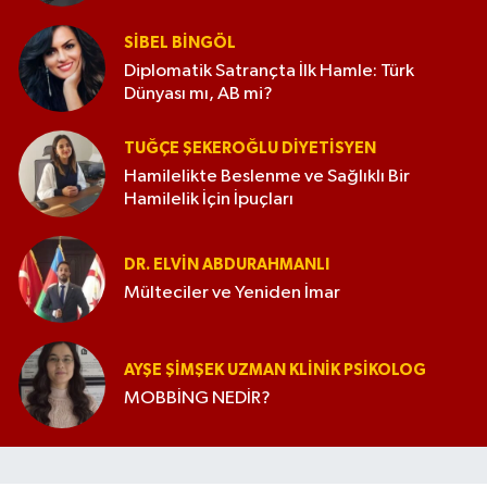
SIBEL BINGÖL
Diplomatik Satrançta İlk Hamle: Türk
Dünyası mı, AB mi?
TUĞÇE ŞEKEROĞLU DIYETISYEN
Hamilelikte Beslenme ve Sağlıklı Bir
Hamilelik İçin İpuçları
DR. ELVIN ABDURAHMANLI
Mülteciler ve Yeniden İmar
AYŞE ŞIMŞEK UZMAN KLINIK PSIKOLOG
MOBBİNG NEDİR?