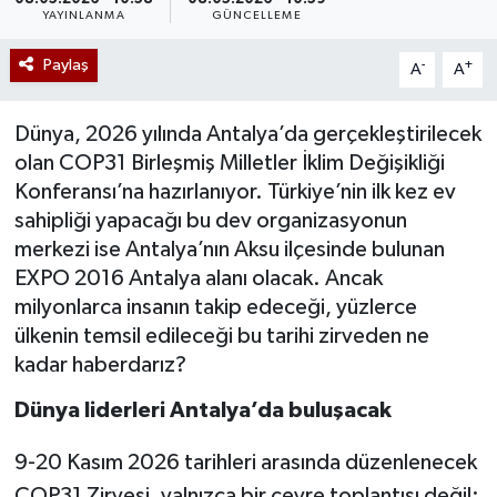
YAYINLANMA
GÜNCELLEME
Paylaş
-
+
A
A
Dünya, 2026 yılında Antalya’da gerçekleştirilecek
olan COP31 Birleşmiş Milletler İklim Değişikliği
Konferansı’na hazırlanıyor. Türkiye’nin ilk kez ev
sahipliği yapacağı bu dev organizasyonun
merkezi ise Antalya’nın Aksu ilçesinde bulunan
EXPO 2016 Antalya alanı olacak. Ancak
milyonlarca insanın takip edeceği, yüzlerce
ülkenin temsil edileceği bu tarihi zirveden ne
kadar haberdarız?
Dünya liderleri Antalya’da buluşacak
9-20 Kasım 2026 tarihleri arasında düzenlenecek
COP31 Zirvesi, yalnızca bir çevre toplantısı değil;