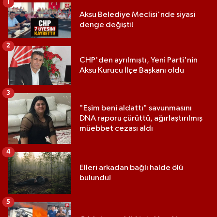
1
Aksu Belediye Meclisi'nde siyasi
denge değişti!
2
CHP'den ayrılmıştı, Yeni Parti'nin
Aksu Kurucu İlçe Başkanı oldu
3
"Eşim beni aldattı" savunmasını
DNA raporu çürüttü, ağırlaştırılmış
müebbet cezası aldı
4
Elleri arkadan bağlı halde ölü
bulundu!
5