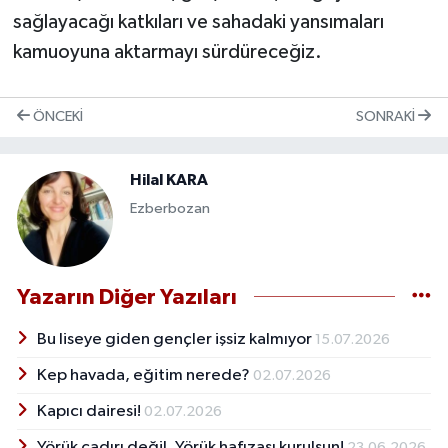
sağlayacağı katkıları ve sahadaki yansımaları
kamuoyuna aktarmayı sürdüreceğiz.
ÖNCEKI
SONRAKI
Hilal KARA
Ezberbozan
Yazarın Diğer Yazıları
Bu liseye giden gençler işsiz kalmıyor
15.07.2026
Kep havada, eğitim nerede?
02.07.2026
Kapıcı dairesi!
02.07.2026
Yörük çadırı değil, Yörük hafızası kurulsun!
23.06.2026