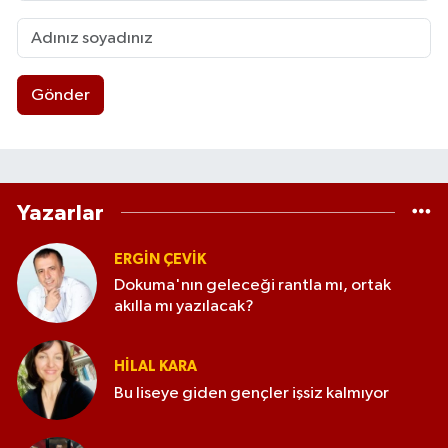
Gönder
Yazarlar
ERGIN ÇEVİK
Dokuma'nın geleceği rantla mı, ortak
akılla mı yazılacak?
HILAL KARA
Bu liseye giden gençler işsiz kalmıyor