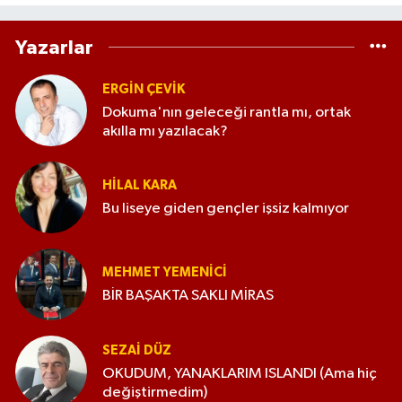
Yazarlar
ERGIN ÇEVİK
Dokuma'nın geleceği rantla mı, ortak
akılla mı yazılacak?
HILAL KARA
Bu liseye giden gençler işsiz kalmıyor
MEHMET YEMENICI
BİR BAŞAKTA SAKLI MİRAS
SEZAI DÜZ
OKUDUM, YANAKLARIM ISLANDI (Ama hiç
değiştirmedim)