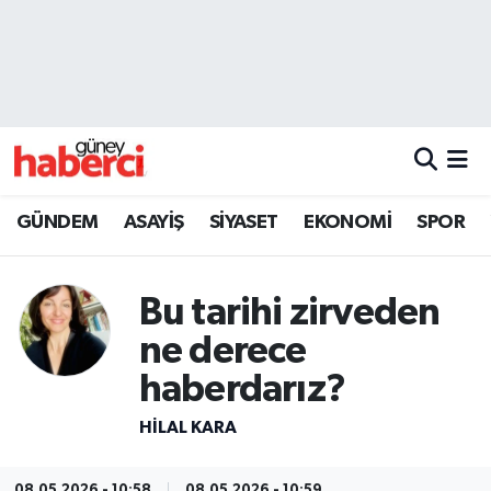
Beyoğlu Hava Durumu
Beyoğlu Trafik Yoğunluk Haritası
Süper Lig Puan Durumu ve Fikstür
GÜNDEM
ASAYİŞ
SİYASET
EKONOMİ
SPOR
Tüm Manşetler
Bu tarihi zirveden
Son Dakika Haberleri
ne derece
Haber Arşivi
haberdarız?
HILAL KARA
08.05.2026 - 10:58
08.05.2026 - 10:59