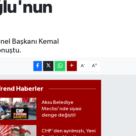
ğlu'nun
618.49
%2.12
İST100
3.773
%-19
enel Başkanı Kemal
onuştu.
-
+
A
A
Trend Haberler
Aksu Belediye
Meclisi'nde siyasi
denge değişti!
CHP'den ayrılmıştı, Yeni