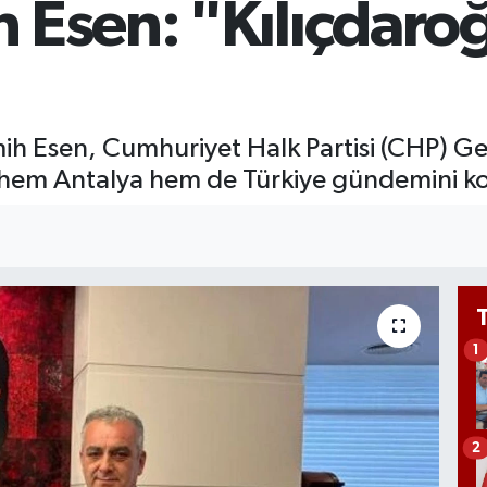
 Esen: "Kılıçdaro
6
B
1
ih Esen, Cumhuriyet Halk Partisi (CHP) G
k hem Antalya hem de Türkiye gündemini k
1
2