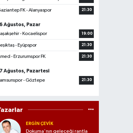
aziantep FK - Alanyaspor
21:30
6 Ağustos, Pazar
aşakşehir - Kocaelispor
19:00
eşiktaş - Eyüpspor
21:30
med - Erzurumspor FK
21:30
7 Ağustos, Pazartesi
amsunspor - Göztepe
21:30
Yazarlar
ERGIN ÇEVİK
Dokuma'nın geleceği rantla