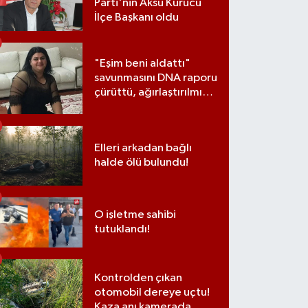
Parti'nin Aksu Kurucu
İlçe Başkanı oldu
"Eşim beni aldattı"
savunmasını DNA raporu
çürüttü, ağırlaştırılmış
müebbet cezası aldı
Elleri arkadan bağlı
halde ölü bulundu!
O işletme sahibi
tutuklandı!
Kontrolden çıkan
otomobil dereye uçtu!
Kaza anı kamerada...