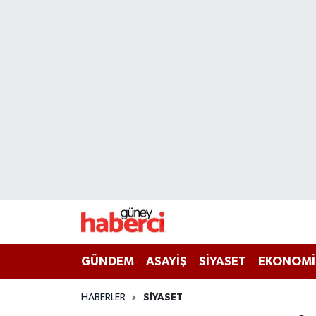
Beyoğlu Hava Durumu
Beyoğlu Trafik Yoğunluk Haritası
Süper Lig Puan Durumu ve Fikstür
Tüm Manşetler
Son Dakika Haberleri
Haber Arşivi
GÜNDEM
ASAYİŞ
SİYASET
EKONOMİ
HABERLER
SİYASET