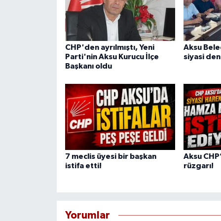
CHP'den ayrılmıştı, Yeni
Aksu Bele
Parti'nin Aksu Kurucu İlçe
siyasi den
Başkanı oldu
7 meclis üyesi bir başkan
Aksu CHP
istifa etti!
rüzgarı!
Yorumlar