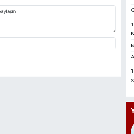
G
1
B
B
A
1
S