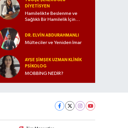
DIYETISYEN
Hamilelikte Beslenme ve
Sağlıklı Bir Hamilelik İçin
İpuçları
DR. ELVIN ABDURAHMANLI
Mülteciler ve Yeniden İmar
AYŞE ŞIMŞEK UZMAN KLINIK
PSIKOLOG
MOBBİNG NEDİR?