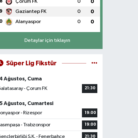
8
Çorum FK
0
0
9
Gaziantep FK
0
0
0
Alanyaspor
0
0
Detaylar için tıklayın
Süper Lig Fikstür
4 Ağustos, Cuma
alatasaray - Çorum FK
21:30
5 Ağustos, Cumartesi
onyaspor - Rizespor
19:00
asımpaşa - Trabzonspor
19:00
ençlerbirliği S.K. - Fenerbahçe
21:30