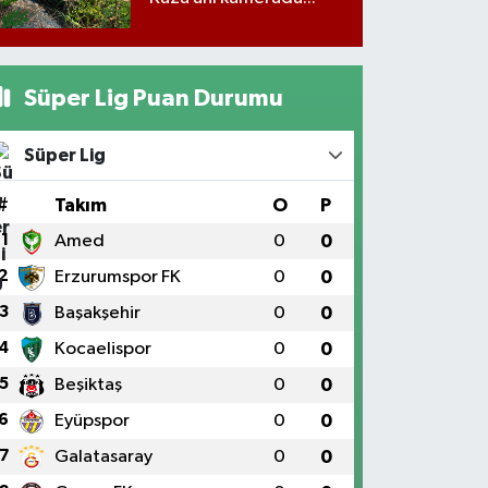
Süper Lig Puan Durumu
Süper Lig
#
Takım
O
P
1
Amed
0
0
2
Erzurumspor FK
0
0
3
Başakşehir
0
0
4
Kocaelispor
0
0
5
Beşiktaş
0
0
6
Eyüpspor
0
0
7
Galatasaray
0
0