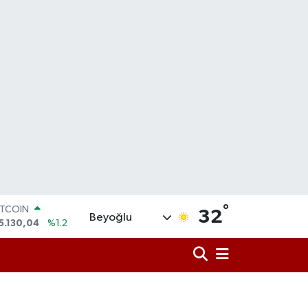
ITCOIN
5.130,04
%1.2
°
32
Beyoğlu
OLAR
7,7106
%0.17
URO
5,1652
%0.27
TERLİN
4,4046
%0.35
RAM ALTIN