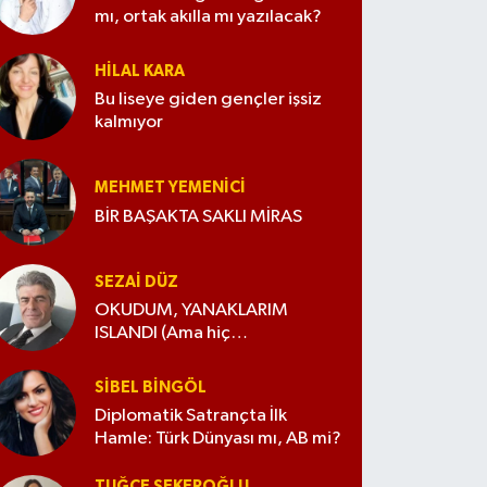
mı, ortak akılla mı yazılacak?
HILAL KARA
Bu liseye giden gençler işsiz
kalmıyor
MEHMET YEMENICI
BİR BAŞAKTA SAKLI MİRAS
SEZAI DÜZ
OKUDUM, YANAKLARIM
ISLANDI (Ama hiç
değiştirmedim)
SIBEL BINGÖL
Diplomatik Satrançta İlk
Hamle: Türk Dünyası mı, AB mi?
TUĞÇE ŞEKEROĞLU