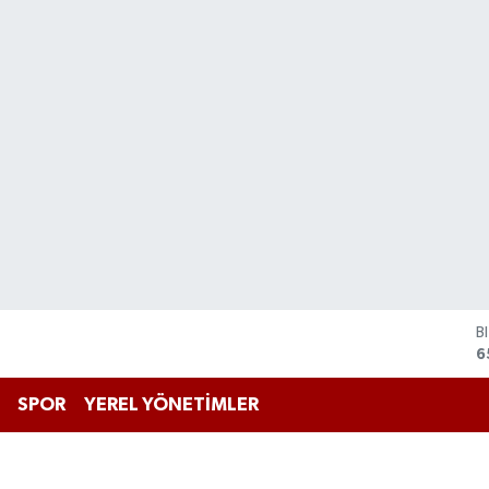
B
6
D
4
E
SPOR
YEREL YÖNETİMLER
5
S
6
G