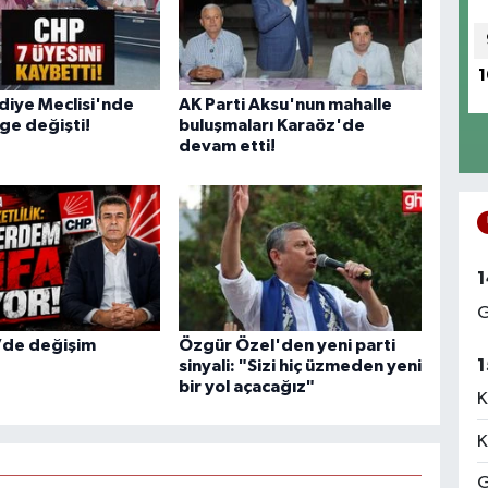
1
diye Meclisi'nde
AK Parti Aksu'nun mahalle
ge değişti!
buluşmaları Karaöz'de
devam etti!
1
G
’de değişim
Özgür Özel'den yeni parti
1
sinyali: "Sizi hiç üzmeden yeni
bir yol açacağız"
K
K
G