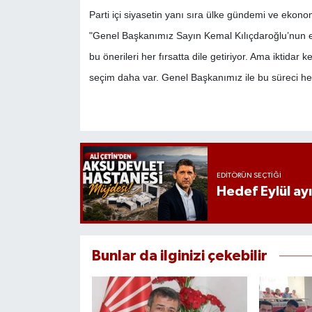
Parti içi siyasetin yanı sıra ülke gündemi ve ekonomi
"Genel Başkanımız Sayın Kemal Kılıçdaroğlu’nun e
bu önerileri her fırsatta dile getiriyor. Ama iktid
seçim daha var. Genel Başkanımız ile bu süreci h
EDITÖRÜN SEÇTIĞI
Hedef Eylül ay
Bunlar da ilginizi çekebilir