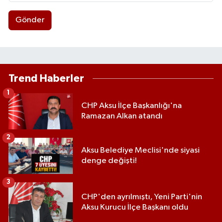
Gönder
Trend Haberler
1
CHP Aksu İlçe Başkanlığı'na
Ramazan Alkan atandı
2
Aksu Belediye Meclisi'nde siyasi
denge değişti!
3
CHP'den ayrılmıştı, Yeni Parti'nin
Aksu Kurucu İlçe Başkanı oldu