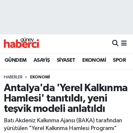
Beyoğlu Hava Durumu
Beyoğlu Trafik Yoğunluk Haritası
Süper Lig Puan Durumu ve Fikstür
GÜNDEM
ASAYİŞ
SİYASET
EKONOMİ
SPOR
Tüm Manşetler
HABERLER
EKONOMİ
Son Dakika Haberleri
Antalya'da 'Yerel Kalkınma
Hamlesi' tanıtıldı, yeni
Haber Arşivi
teşvik modeli anlatıldı
Batı Akdeniz Kalkınma Ajansı (BAKA) tarafından
yürütülen "Yerel Kalkınma Hamlesi Programı"