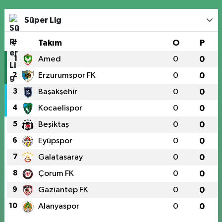
Süper Lig
#
Takım
O
P
1
Amed
0
0
2
Erzurumspor FK
0
0
3
Başakşehir
0
0
4
Kocaelispor
0
0
5
Beşiktaş
0
0
6
Eyüpspor
0
0
7
Galatasaray
0
0
8
Çorum FK
0
0
9
Gaziantep FK
0
0
10
Alanyaspor
0
0