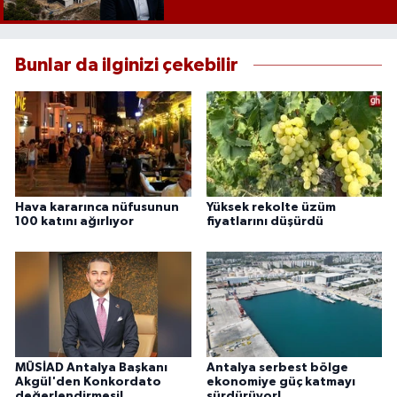
Bunlar da ilginizi çekebilir
Hava kararınca nüfusunun
Yüksek rekolte üzüm
100 katını ağırlıyor
fiyatlarını düşürdü
MÜSİAD Antalya Başkanı
Antalya serbest bölge
Akgül'den Konkordato
ekonomiye güç katmayı
değerlendirmesi!
sürdürüyor!