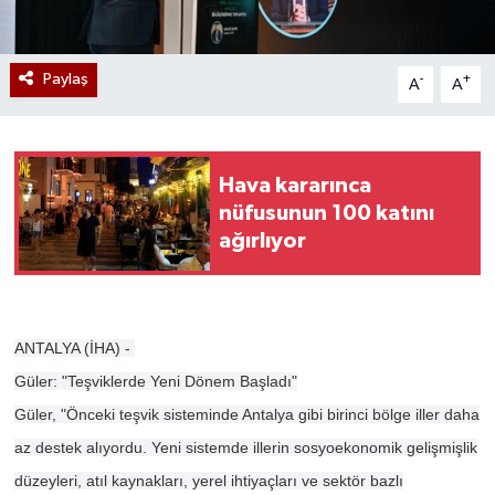
Paylaş
-
+
A
A
Hava kararınca
nüfusunun 100 katını
ağırlıyor
ANTALYA (İHA) -
Güler: "Teşviklerde Yeni Dönem Başladı"
Güler, "Önceki teşvik sisteminde Antalya gibi birinci bölge iller daha
az destek alıyordu. Yeni sistemde illerin sosyoekonomik gelişmişlik
düzeyleri, atıl kaynakları, yerel ihtiyaçları ve sektör bazlı