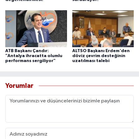
ATB Başkanı Çandır:
ALTSO Başkanı Erdem'den
"Antalya ihracatta olumlu
döviz çevrim desteğinin
performans sergiliyor"
uzatılması talebi
Yorumlar