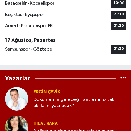
Başakşehir - Kocaelispor
19:00
Beşiktaş - Eyüpspor
21:30
Amed - Erzurumspor FK
21:30
17 Ağustos, Pazartesi
Samsunspor - Göztepe
21:30
Yazarlar
ERGIN ÇEVİK
Dokuma'nın geleceği rantla mı, ortak
akılla mı yazılacak?
HILAL KARA