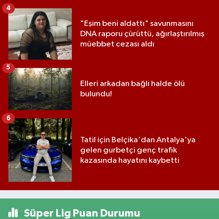
4
"Eşim beni aldattı" savunmasını
DNA raporu çürüttü, ağırlaştırılmış
müebbet cezası aldı
5
Elleri arkadan bağlı halde ölü
bulundu!
6
Tatil için Belçika'dan Antalya'ya
gelen gurbetçi genç trafik
kazasında hayatını kaybetti
Süper Lig Puan Durumu