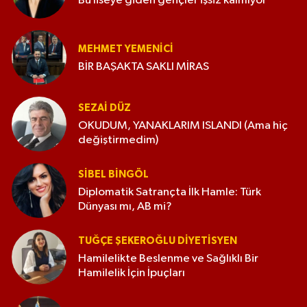
Bu liseye giden gençler işsiz kalmıyor
MEHMET YEMENICI
BİR BAŞAKTA SAKLI MİRAS
SEZAI DÜZ
OKUDUM, YANAKLARIM ISLANDI (Ama hiç
değiştirmedim)
SIBEL BINGÖL
Diplomatik Satrançta İlk Hamle: Türk
Dünyası mı, AB mi?
TUĞÇE ŞEKEROĞLU DIYETISYEN
Hamilelikte Beslenme ve Sağlıklı Bir
Hamilelik İçin İpuçları