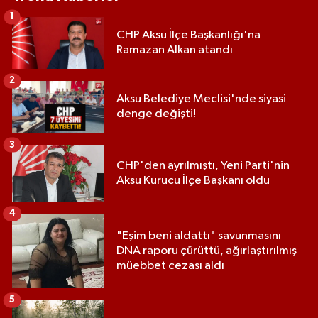
1
CHP Aksu İlçe Başkanlığı'na
Ramazan Alkan atandı
2
Aksu Belediye Meclisi'nde siyasi
denge değişti!
3
CHP'den ayrılmıştı, Yeni Parti'nin
Aksu Kurucu İlçe Başkanı oldu
4
"Eşim beni aldattı" savunmasını
DNA raporu çürüttü, ağırlaştırılmış
müebbet cezası aldı
5