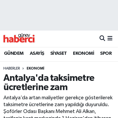
Beyoğlu Hava Durumu
Beyoğlu Trafik Yoğunluk Haritası
Süper Lig Puan Durumu ve Fikstür
GÜNDEM
ASAYİŞ
SİYASET
EKONOMİ
SPOR
Tüm Manşetler
HABERLER
EKONOMİ
Son Dakika Haberleri
Antalya'da taksimetre
ücretlerine zam
Haber Arşivi
Antalya’da artan maliyetler gerekçe gösterilerek
taksimetre ücretlerine zam yapıldığı duyuruldu.
Şoförler Odası Başkanı Mehmet Ali Alkan,