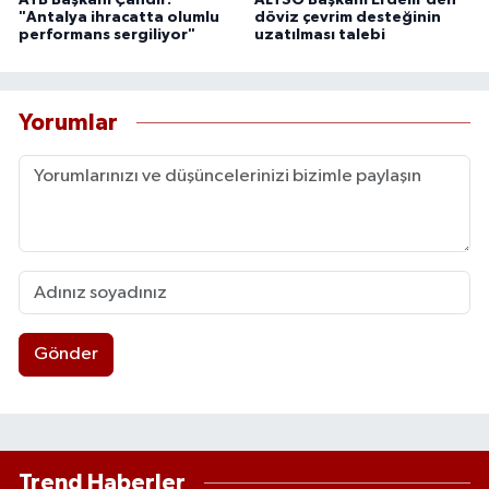
ATB Başkanı Çandır:
ALTSO Başkanı Erdem'den
"Antalya ihracatta olumlu
döviz çevrim desteğinin
performans sergiliyor"
uzatılması talebi
Yorumlar
Gönder
Trend Haberler