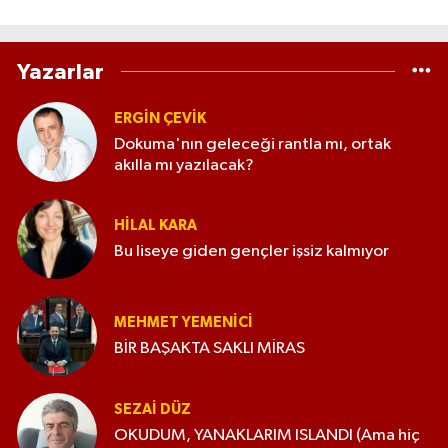
Yazarlar
ERGIN ÇEVİK
Dokuma'nın geleceği rantla mı, ortak
akılla mı yazılacak?
HILAL KARA
Bu liseye giden gençler işsiz kalmıyor
MEHMET YEMENICI
BİR BAŞAKTA SAKLI MİRAS
SEZAI DÜZ
OKUDUM, YANAKLARIM ISLANDI (Ama hiç