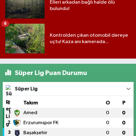
Elleri arkadan bağlı halde ölü
bulundu!
6
Kontrolden çıkan otomobil dereye
uçtu! Kaza anı kamerada...
Süper Lig Puan Durumu
Süper Lig
#
Takım
O
P
1
Amed
0
0
2
Erzurumspor FK
0
0
3
Başakşehir
0
0