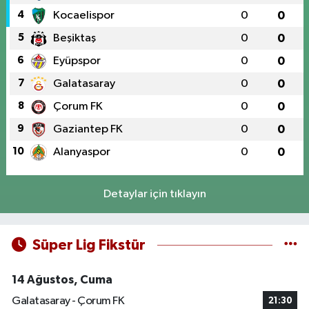
4
Kocaelispor
0
0
5
Beşiktaş
0
0
6
Eyüpspor
0
0
7
Galatasaray
0
0
8
Çorum FK
0
0
9
Gaziantep FK
0
0
10
Alanyaspor
0
0
Detaylar için tıklayın
Süper Lig Fikstür
14 Ağustos, Cuma
Galatasaray - Çorum FK
21:30