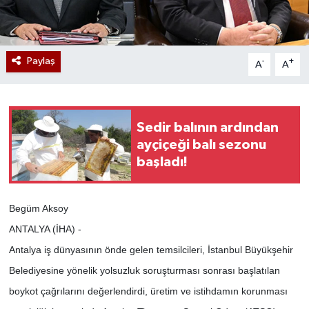
Paylaş
-
+
A
A
Sedir balının ardından
ayçiçeği balı sezonu
başladı!
Begüm Aksoy
ANTALYA (İHA) -
Antalya iş dünyasının önde gelen temsilcileri, İstanbul Büyükşehir
Belediyesine yönelik yolsuzluk soruşturması sonrası başlatılan
boykot çağrılarını değerlendirdi, üretim ve istihdamın korunması