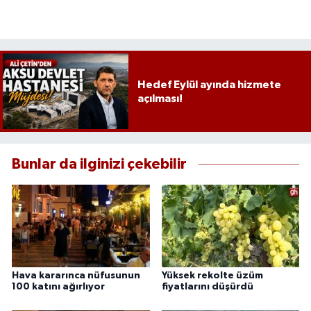
Hedef Eylül ayında hizmete
açılması!
Bunlar da ilginizi çekebilir
Hava kararınca nüfusunun
Yüksek rekolte üzüm
100 katını ağırlıyor
fiyatlarını düşürdü