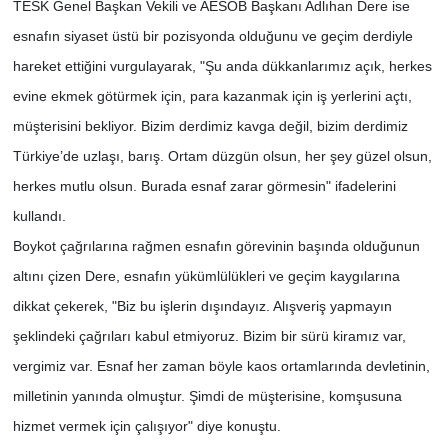
TESK Genel Başkan Vekili ve AESOB Başkanı Adlıhan Dere ise
esnafın siyaset üstü bir pozisyonda olduğunu ve geçim derdiyle
hareket ettiğini vurgulayarak, "Şu anda dükkanlarımız açık, herkes
evine ekmek götürmek için, para kazanmak için iş yerlerini açtı,
müşterisini bekliyor. Bizim derdimiz kavga değil, bizim derdimiz
Türkiye’de uzlaşı, barış. Ortam düzgün olsun, her şey güzel olsun,
herkes mutlu olsun. Burada esnaf zarar görmesin" ifadelerini
kullandı.
Boykot çağrılarına rağmen esnafın görevinin başında olduğunun
altını çizen Dere, esnafın yükümlülükleri ve geçim kaygılarına
dikkat çekerek, "Biz bu işlerin dışındayız. Alışveriş yapmayın
şeklindeki çağrıları kabul etmiyoruz. Bizim bir sürü kiramız var,
vergimiz var. Esnaf her zaman böyle kaos ortamlarında devletinin,
milletinin yanında olmuştur. Şimdi de müşterisine, komşusuna
hizmet vermek için çalışıyor" diye konuştu.