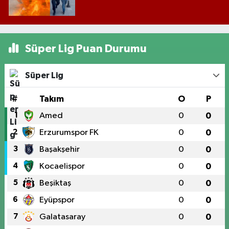
Süper Lig Puan Durumu
Süper Lig
#
Takım
O
P
1
Amed
0
0
2
Erzurumspor FK
0
0
3
Başakşehir
0
0
4
Kocaelispor
0
0
5
Beşiktaş
0
0
6
Eyüpspor
0
0
7
Galatasaray
0
0