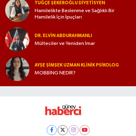
TUĞÇE ŞEKEROĞLU DIYETISYEN
Hamilelikte Beslenme ve Sağlıklı Bir
Hamilelik İçin İpuçları
DR. ELVIN ABDURAHMANLI
Mülteciler ve Yeniden İmar
AYŞE ŞIMŞEK UZMAN KLINIK PSIKOLOG
MOBBİNG NEDİR?