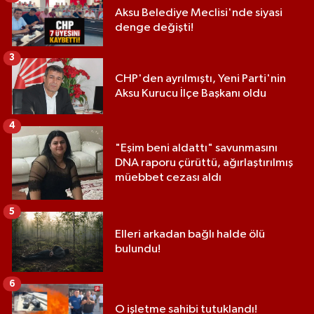
Aksu Belediye Meclisi'nde siyasi
denge değişti!
3
CHP'den ayrılmıştı, Yeni Parti'nin
Aksu Kurucu İlçe Başkanı oldu
4
"Eşim beni aldattı" savunmasını
DNA raporu çürüttü, ağırlaştırılmış
müebbet cezası aldı
5
Elleri arkadan bağlı halde ölü
bulundu!
6
O işletme sahibi tutuklandı!