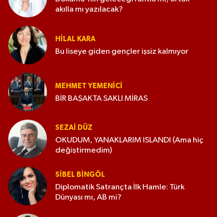
akılla mı yazılacak?
HILAL KARA
Bu liseye giden gençler işsiz kalmıyor
MEHMET YEMENICI
BİR BAŞAKTA SAKLI MİRAS
SEZAI DÜZ
OKUDUM, YANAKLARIM ISLANDI (Ama hiç
değiştirmedim)
SIBEL BINGÖL
Diplomatik Satrançta İlk Hamle: Türk
Dünyası mı, AB mi?