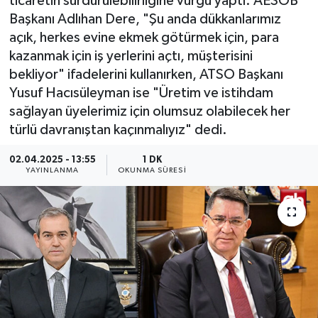
ticaretin sürdürülebilirliğine vurgu yaptı. AESOB
Başkanı Adlıhan Dere, "Şu anda dükkanlarımız
açık, herkes evine ekmek götürmek için, para
kazanmak için iş yerlerini açtı, müşterisini
bekliyor" ifadelerini kullanırken, ATSO Başkanı
Yusuf Hacısüleyman ise "Üretim ve istihdam
sağlayan üyelerimiz için olumsuz olabilecek her
türlü davranıştan kaçınmalıyız" dedi.
02.04.2025 - 13:55
1 DK
YAYINLANMA
OKUNMA SÜRESI