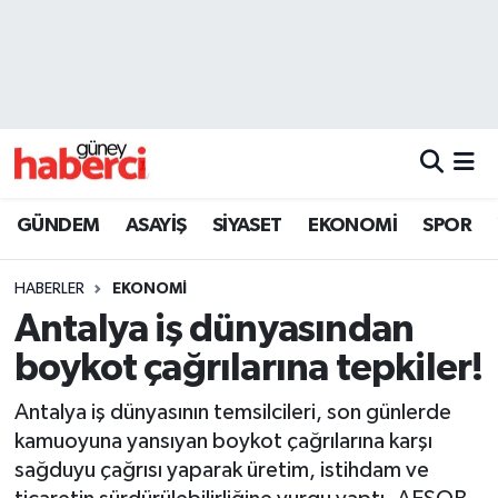
Beyoğlu Hava Durumu
Beyoğlu Trafik Yoğunluk Haritası
Süper Lig Puan Durumu ve Fikstür
GÜNDEM
ASAYİŞ
SİYASET
EKONOMİ
SPOR
Tüm Manşetler
HABERLER
EKONOMİ
Son Dakika Haberleri
Antalya iş dünyasından
boykot çağrılarına tepkiler!
Haber Arşivi
Antalya iş dünyasının temsilcileri, son günlerde
kamuoyuna yansıyan boykot çağrılarına karşı
sağduyu çağrısı yaparak üretim, istihdam ve