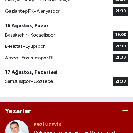
Gençlerbirliği S.K. - Fenerbahçe
Gaziantep FK - Alanyaspor
21:30
16 Ağustos, Pazar
Başakşehir - Kocaelispor
19:00
Beşiktaş - Eyüpspor
21:30
Amed - Erzurumspor FK
21:30
17 Ağustos, Pazartesi
Samsunspor - Göztepe
21:30
Yazarlar
ERGIN ÇEVİK
Dokuma'nın geleceği rantla mı, ortak