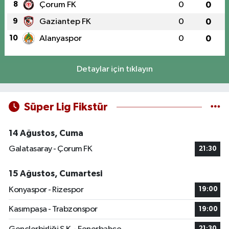
8
Çorum FK
0
0
9
Gaziantep FK
0
0
10
Alanyaspor
0
0
Detaylar için tıklayın
Süper Lig Fikstür
14 Ağustos, Cuma
Galatasaray - Çorum FK
21:30
15 Ağustos, Cumartesi
Konyaspor - Rizespor
19:00
Kasımpaşa - Trabzonspor
19:00
21:30