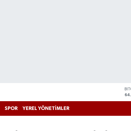
BI
64
DO
47
EU
SPOR
YEREL YÖNETİMLER
55
ST
64
GR