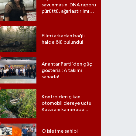
savunmasını DNA raporu
çürüttü, ağırlaştırılmış
müebbet cezası aldı
Elleri arkadan bağlı
halde ölü bulundu!
Anahtar Parti'den güç
gösterisi: A takımı
sahada!
Kontrolden çıkan
otomobil dereye uçtu!
Kaza anı kamerada...
O işletme sahibi