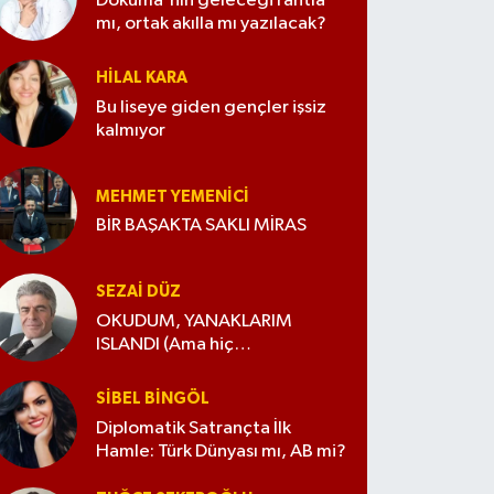
Dokuma'nın geleceği rantla
mı, ortak akılla mı yazılacak?
HILAL KARA
Bu liseye giden gençler işsiz
kalmıyor
MEHMET YEMENICI
BİR BAŞAKTA SAKLI MİRAS
SEZAI DÜZ
OKUDUM, YANAKLARIM
ISLANDI (Ama hiç
değiştirmedim)
SIBEL BINGÖL
Diplomatik Satrançta İlk
Hamle: Türk Dünyası mı, AB mi?