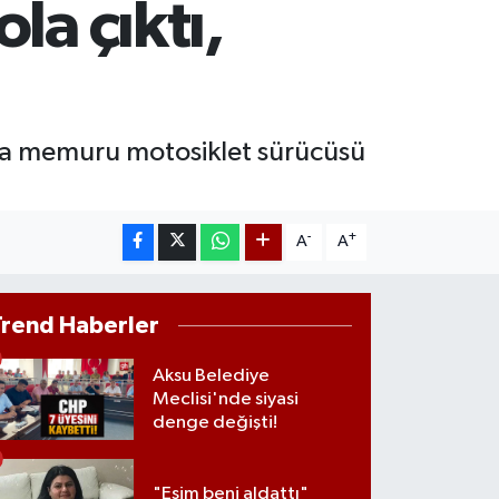
la çıktı,
74.81
%1.44
ST100
.799
%70
ıta memuru motosiklet sürücüsü
-
+
A
A
Trend Haberler
Aksu Belediye
Meclisi'nde siyasi
denge değişti!
"Eşim beni aldattı"