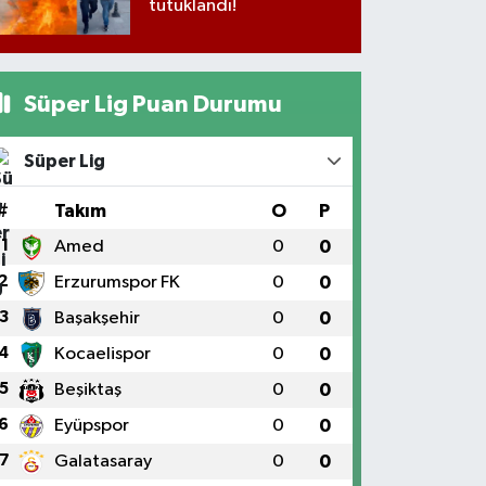
tutuklandı!
Süper Lig Puan Durumu
Süper Lig
#
Takım
O
P
1
Amed
0
0
2
Erzurumspor FK
0
0
3
Başakşehir
0
0
4
Kocaelispor
0
0
5
Beşiktaş
0
0
6
Eyüpspor
0
0
7
Galatasaray
0
0