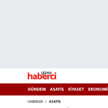
Beyoğlu Hava Durumu
Beyoğlu Trafik Yoğunluk Haritası
Süper Lig Puan Durumu ve Fikstür
Tüm Manşetler
Son Dakika Haberleri
Haber Arşivi
GÜNDEM
ASAYİŞ
SİYASET
EKONOMİ
HABERLER
ASAYİŞ