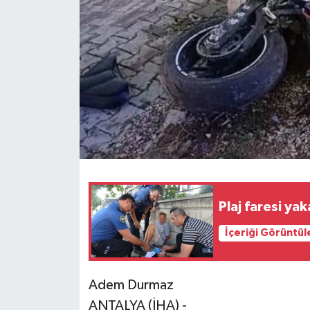
Plaj faresi yak
İçeriği Görüntül
Adem Durmaz
ANTALYA (İHA) -