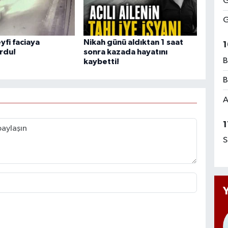
G
G
yfi faciaya
Nikah günü aldıktan 1 saat
1
rdu!
sonra kazada hayatını
B
kaybetti!
B
A
1
S