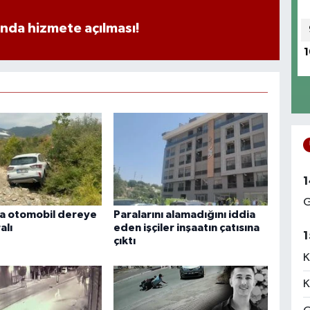
ında hizmete açılması!
1
1
G
a otomobil dereye
Paralarını alamadığını iddia
alı
eden işçiler inşaatın çatısına
1
çıktı
K
K