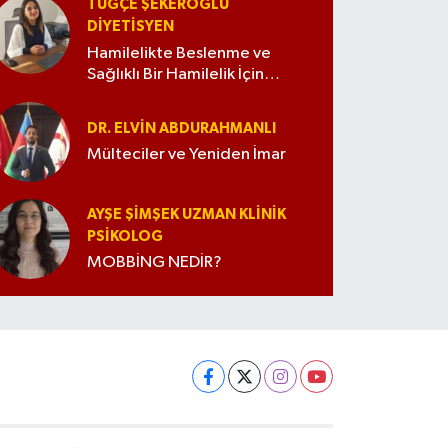
TUĞÇE ŞEKEROĞLU
DIYETISYEN
Hamilelikte Beslenme ve
Sağlıklı Bir Hamilelik İçin
İpuçları
DR. ELVIN ABDURAHMANLI
Mülteciler ve Yeniden İmar
AYŞE ŞIMŞEK UZMAN KLINIK
PSIKOLOG
MOBBİNG NEDİR?