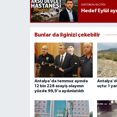
EDITÖRÜN SEÇTIĞI
Hedef Eylül ay
Bunlar da ilginizi çekebilir
Antalya'da temmuz ayında
Antalya'd
12 bin 228 asayiş olayının
uçtu: 1 yar
yüzde 99,9'u aydınlatıldı