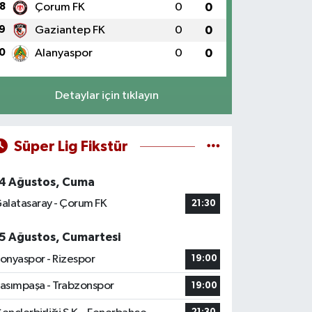
8
Çorum FK
0
0
9
Gaziantep FK
0
0
0
Alanyaspor
0
0
Detaylar için tıklayın
Süper Lig Fikstür
4 Ağustos, Cuma
alatasaray - Çorum FK
21:30
5 Ağustos, Cumartesi
onyaspor - Rizespor
19:00
asımpaşa - Trabzonspor
19:00