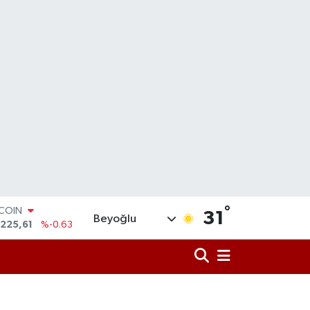
TCOIN
.225,61
%-0.63
°
31
Beyoğlu
LAR
,7143
%0.16
RO
,0317
%-0.02
ERLİN
,2463
%0.07
AM ALTIN