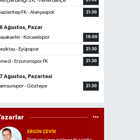
ençlerbirliği S.K. - Fenerbahçe
21:30
aziantep FK - Alanyaspor
21:30
6 Ağustos, Pazar
aşakşehir - Kocaelispor
19:00
eşiktaş - Eyüpspor
21:30
med - Erzurumspor FK
21:30
7 Ağustos, Pazartesi
amsunspor - Göztepe
21:30
Yazarlar
ERGIN ÇEVİK