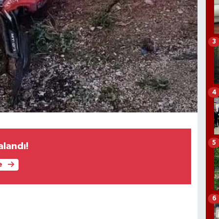
3
4
5
alandı!
e
6