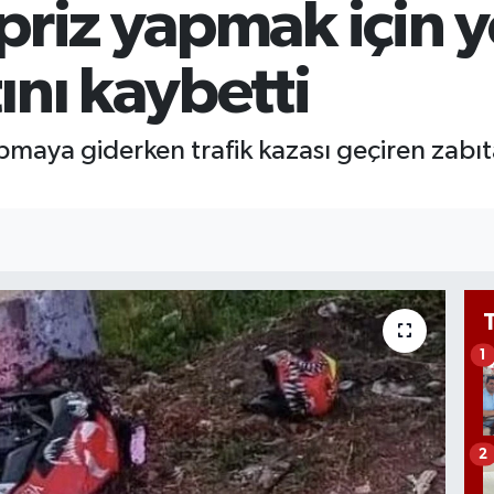
riz yapmak için yo
65
Bİ
13
nı kaybetti
pmaya giderken trafik kazası geçiren zab
1
2