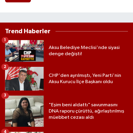
Trend Haberler
1
Aksu Belediye Meclisi'nde siyasi
denge değişti!
2
CHP'den ayrılmıştı, Yeni Parti'nin
Aksu Kurucu İlçe Başkanı oldu
3
"Eşim beni aldattı" savunmasını
DNA raporu çürüttü, ağırlaştırılmış
müebbet cezası aldı
4