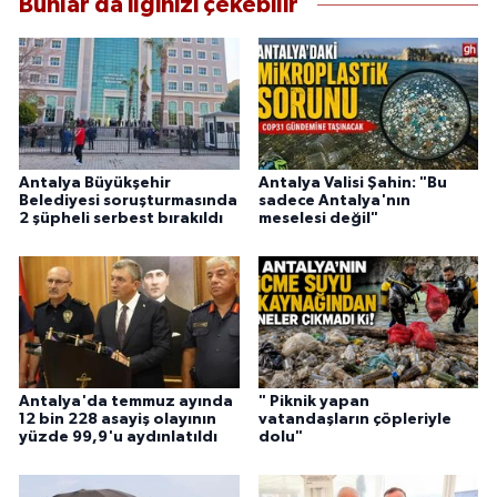
Bunlar da ilginizi çekebilir
Antalya Büyükşehir
Antalya Valisi Şahin: "Bu
Belediyesi soruşturmasında
sadece Antalya'nın
2 şüpheli serbest bırakıldı
meselesi değil"
Antalya'da temmuz ayında
" Piknik yapan
12 bin 228 asayiş olayının
vatandaşların çöpleriyle
yüzde 99,9'u aydınlatıldı
dolu"