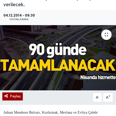
verilecek.
04.12.2014 - 09:30
YAYINLANMA
Paylaş
-
+
A
A
Adnan Menderes Bulvarı, Kızılırmak, Mevlana ve Evliya Çelebi