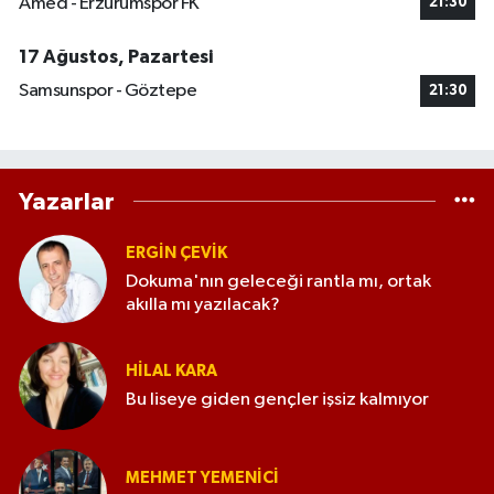
Amed - Erzurumspor FK
21:30
17 Ağustos, Pazartesi
Samsunspor - Göztepe
21:30
Yazarlar
ERGIN ÇEVİK
Dokuma'nın geleceği rantla mı, ortak
akılla mı yazılacak?
HILAL KARA
Bu liseye giden gençler işsiz kalmıyor
MEHMET YEMENICI