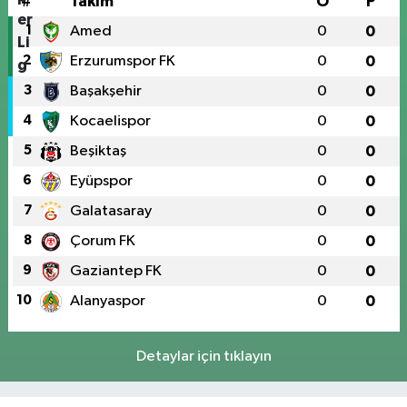
#
Takım
O
P
1
Amed
0
0
2
Erzurumspor FK
0
0
3
Başakşehir
0
0
4
Kocaelispor
0
0
5
Beşiktaş
0
0
6
Eyüpspor
0
0
7
Galatasaray
0
0
8
Çorum FK
0
0
9
Gaziantep FK
0
0
10
Alanyaspor
0
0
Detaylar için tıklayın