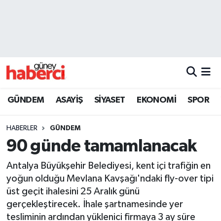
Beyoğlu Hava Durumu
Beyoğlu Trafik Yoğunluk Haritası
Süper Lig Puan Durumu ve Fikstür
GÜNDEM
ASAYİŞ
SİYASET
EKONOMİ
SPOR
Tüm Manşetler
HABERLER
GÜNDEM
Son Dakika Haberleri
90 günde tamamlanacak
Haber Arşivi
Antalya Büyükşehir Belediyesi, kent içi trafiğin en
yoğun olduğu Mevlana Kavşağı'ndaki fly-over tipi
üst geçit ihalesini 25 Aralık günü
gerçekleştirecek. İhale şartnamesinde yer
tesliminin ardından yüklenici firmaya 3 ay süre