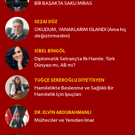
BİR BAŞAKTA SAKLI MİRAS
SEZAI DÜZ
OKUDUM, YANAKLARIM ISLANDI (Ama hiç
değiştirmedim)
SIBEL BINGÖL
Diplomatik Satrançta İlk Hamle: Türk
Dünyası mı, AB mi?
TUĞÇE ŞEKEROĞLU DIYETISYEN
Hamilelikte Beslenme ve Sağlıklı Bir
Hamilelik İçin İpuçları
DR. ELVIN ABDURAHMANLI
Mülteciler ve Yeniden İmar