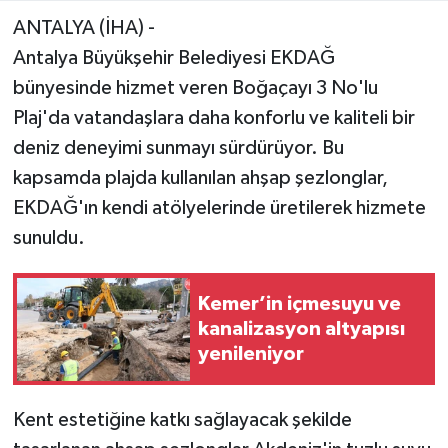
ANTALYA (İHA) -
Antalya Büyükşehir Belediyesi EKDAĞ
bünyesinde hizmet veren Boğaçayı 3 No'lu
Plaj'da vatandaşlara daha konforlu ve kaliteli bir
deniz deneyimi sunmayı sürdürüyor. Bu
kapsamda plajda kullanılan ahşap şezlonglar,
EKDAĞ'ın kendi atölyelerinde üretilerek hizmete
sunuldu.
Kemer’in içmesuyu ve
kanalizasyon altyapısı
yenileniyor
Kent estetiğine katkı sağlayacak şekilde