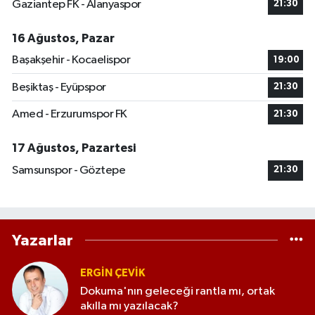
Gaziantep FK - Alanyaspor
21:30
16 Ağustos, Pazar
Başakşehir - Kocaelispor
19:00
Beşiktaş - Eyüpspor
21:30
Amed - Erzurumspor FK
21:30
17 Ağustos, Pazartesi
Samsunspor - Göztepe
21:30
Yazarlar
ERGIN ÇEVİK
Dokuma'nın geleceği rantla mı, ortak
akılla mı yazılacak?