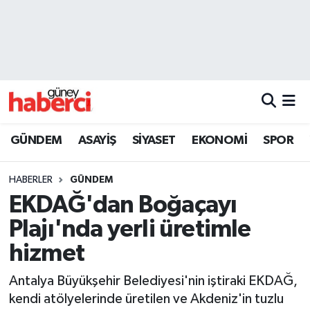
Beyoğlu Hava Durumu
Beyoğlu Trafik Yoğunluk Haritası
Süper Lig Puan Durumu ve Fikstür
GÜNDEM
ASAYİŞ
SİYASET
EKONOMİ
SPOR
Tüm Manşetler
HABERLER
GÜNDEM
Son Dakika Haberleri
EKDAĞ'dan Boğaçayı
Plajı'nda yerli üretimle
Haber Arşivi
hizmet
Antalya Büyükşehir Belediyesi'nin iştiraki EKDAĞ,
kendi atölyelerinde üretilen ve Akdeniz'in tuzlu