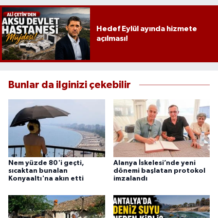
Hedef Eylül ayında hizmete
açılması!
Bunlar da ilginizi çekebilir
Nem yüzde 80'i geçti,
Alanya İskelesi’nde yeni
sıcaktan bunalan
dönemi başlatan protokol
Konyaaltı'na akın etti
imzalandı