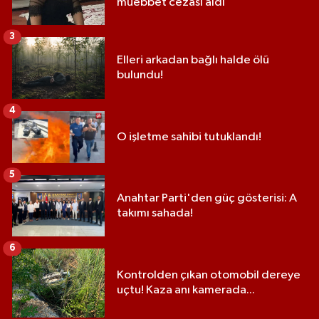
müebbet cezası aldı
3
Elleri arkadan bağlı halde ölü
bulundu!
4
O işletme sahibi tutuklandı!
5
Anahtar Parti'den güç gösterisi: A
takımı sahada!
6
Kontrolden çıkan otomobil dereye
uçtu! Kaza anı kamerada...