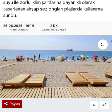
suyu ile zorlu iklim şartlarına dayanıklı olarak
tasarlanan ahşap şezlongları plajlarda kullanıma
sundu.
26.06.2026 - 16:19
2 DK
YAYINLANMA
OKUNMA SÜRESI
Paylaş
-
+
A
A