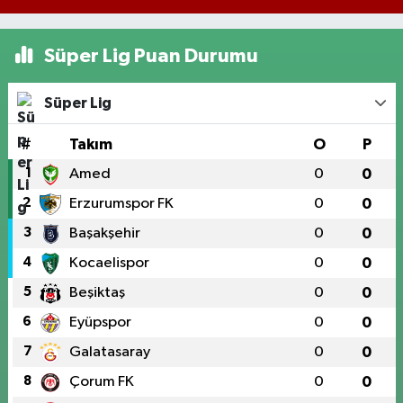
Süper Lig Puan Durumu
Süper Lig
#
Takım
O
P
1
Amed
0
0
2
Erzurumspor FK
0
0
3
Başakşehir
0
0
4
Kocaelispor
0
0
5
Beşiktaş
0
0
6
Eyüpspor
0
0
7
Galatasaray
0
0
8
Çorum FK
0
0