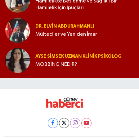
Hamilelikte Beslenme ve Sağlıklı Bir
Hamilelik İçin İpuçları
DR. ELVIN ABDURAHMANLI
Mülteciler ve Yeniden İmar
AYŞE ŞIMŞEK UZMAN KLINIK PSIKOLOG
MOBBİNG NEDİR?