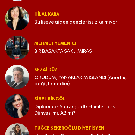
HILAL KARA
Bu liseye giden gençler işsiz kalmıyor
MEHMET YEMENICI
BİR BAŞAKTA SAKLI MİRAS
SEZAI DÜZ
OKUDUM, YANAKLARIM ISLANDI (Ama hiç
değiştirmedim)
SIBEL BINGÖL
Diplomatik Satrançta İlk Hamle: Türk
Dünyası mı, AB mi?
TUĞÇE ŞEKEROĞLU DIYETISYEN