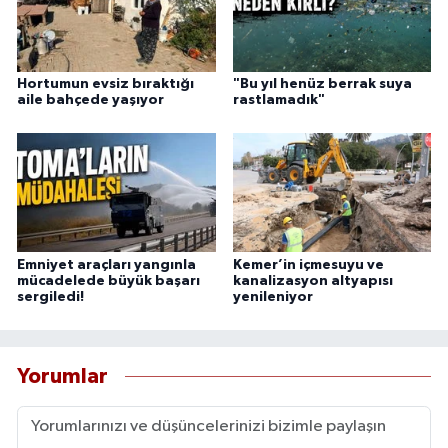
Hortumun evsiz bıraktığı
"Bu yıl henüz berrak suya
aile bahçede yaşıyor
rastlamadık"
Emniyet araçları yangınla
Kemer’in içmesuyu ve
mücadelede büyük başarı
kanalizasyon altyapısı
sergiledi!
yenileniyor
Yorumlar