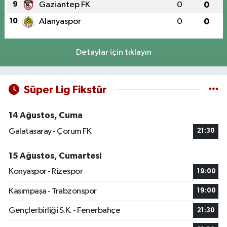
9
Gaziantep FK
0
0
10
Alanyaspor
0
0
Detaylar için tıklayın
Süper Lig Fikstür
14 Ağustos, Cuma
Galatasaray - Çorum FK
21:30
15 Ağustos, Cumartesi
Konyaspor - Rizespor
19:00
Kasımpaşa - Trabzonspor
19:00
Gençlerbirliği S.K. - Fenerbahçe
21:30