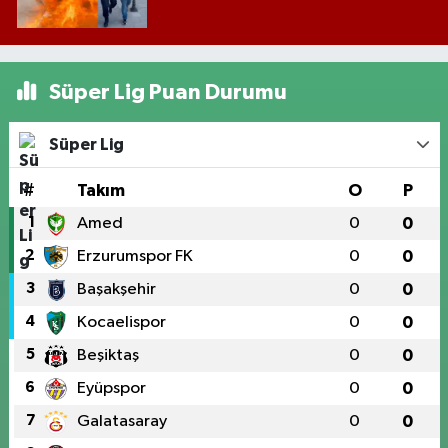
Süper Lig Puan Durumu
Süper Lig
#
Takım
O
P
1
Amed
0
0
2
Erzurumspor FK
0
0
3
Başakşehir
0
0
4
Kocaelispor
0
0
5
Beşiktaş
0
0
6
Eyüpspor
0
0
7
Galatasaray
0
0