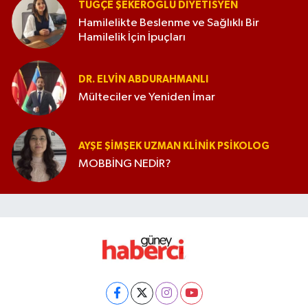
TUĞÇE ŞEKEROĞLU DIYETISYEN
Hamilelikte Beslenme ve Sağlıklı Bir
Hamilelik İçin İpuçları
DR. ELVIN ABDURAHMANLI
Mülteciler ve Yeniden İmar
AYŞE ŞIMŞEK UZMAN KLINIK PSIKOLOG
MOBBİNG NEDİR?