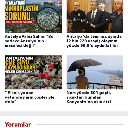
Antalya Valisi Şahin: "Bu
Antalya'da temmuz ayında
sadece Antalya'nın
12 bin 228 asayiş olayının
meselesi değil"
yüzde 99,9'u aydınlatıldı
" Piknik yapan
Nem yüzde 80'i geçti,
vatandaşların çöpleriyle
sıcaktan bunalan
dolu"
Konyaaltı'na akın etti
Yorumlar