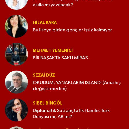
akılla mı yazılacak?
HILAL KARA
Bu liseye giden gençler işsiz kalmıyor
MEHMET YEMENICI
BİR BAŞAKTA SAKLI MİRAS
SEZAI DÜZ
OKUDUM, YANAKLARIM ISLANDI (Ama hiç
değiştirmedim)
SIBEL BINGÖL
Diplomatik Satrançta İlk Hamle: Türk
Dünyası mı, AB mi?