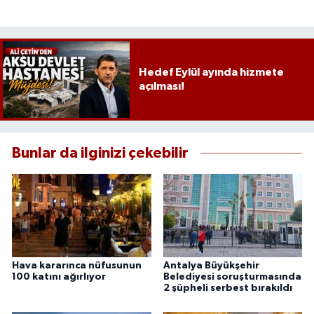
Hedef Eylül ayında hizmete
açılması!
Bunlar da ilginizi çekebilir
Hava kararınca nüfusunun
Antalya Büyükşehir
100 katını ağırlıyor
Belediyesi soruşturmasında
2 şüpheli serbest bırakıldı