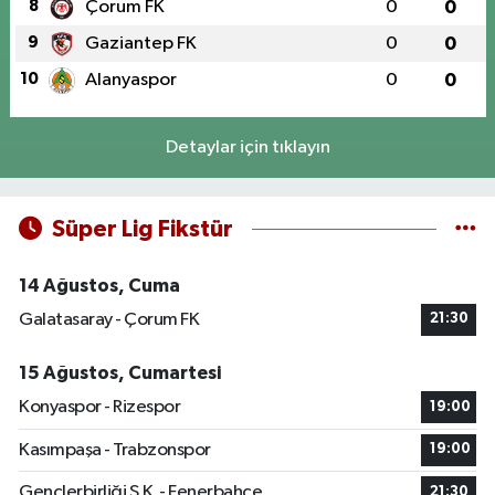
8
Çorum FK
0
0
9
Gaziantep FK
0
0
10
Alanyaspor
0
0
Detaylar için tıklayın
Süper Lig Fikstür
14 Ağustos, Cuma
Galatasaray - Çorum FK
21:30
15 Ağustos, Cumartesi
Konyaspor - Rizespor
19:00
Kasımpaşa - Trabzonspor
19:00
Gençlerbirliği S.K. - Fenerbahçe
21:30