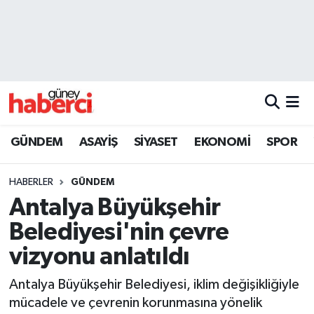
Beyoğlu Hava Durumu
Beyoğlu Trafik Yoğunluk Haritası
Süper Lig Puan Durumu ve Fikstür
GÜNDEM
ASAYİŞ
SİYASET
EKONOMİ
SPOR
Tüm Manşetler
HABERLER
GÜNDEM
Son Dakika Haberleri
Antalya Büyükşehir
Belediyesi'nin çevre
Haber Arşivi
vizyonu anlatıldı
Antalya Büyükşehir Belediyesi, iklim değişikliğiyle
mücadele ve çevrenin korunmasına yönelik