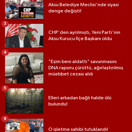
Aksu Belediye Meclisi'nde siyasi
denge değişti!
3
CHP'den ayrılmıştı, Yeni Parti'nin
Aksu Kurucu İlçe Başkanı oldu
4
"Eşim beni aldattı" savunmasını
DNA raporu çürüttü, ağırlaştırılmış
müebbet cezası aldı
5
Elleri arkadan bağlı halde ölü
bulundu!
6
O işletme sahibi tutuklandı!