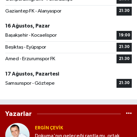
Gaziantep FK - Alanyaspor
21:30
16 Ağustos, Pazar
Başakşehir - Kocaelispor
19:00
Beşiktaş - Eyüpspor
21:30
Amed - Erzurumspor FK
21:30
17 Ağustos, Pazartesi
Samsunspor - Göztepe
21:30
Yazarlar
ERGIN ÇEVİK
Dokuma'nın geleceği rantla mı, ortak