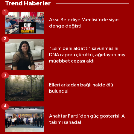
Trend Haberler
1
Aksu Belediye Meclisi'nde siyasi
denge değişti!
2
"Eşim beni aldattı" savunmasını
DNA raporu çürüttü, ağırlaştırılmış
müebbet cezası aldı
3
Elleri arkadan bağlı halde ölü
bulundu!
4
Anahtar Parti'den güç gösterisi: A
takımı sahada!