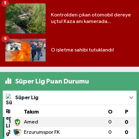
5
Kontrolden çıkan otomobil dereye
uçtu! Kaza anı kamerada...
6
O işletme sahibi tutuklandı!
Süper Lig Puan Durumu
Süper Lig
#
Takım
O
P
1
Amed
0
0
2
Erzurumspor FK
0
0