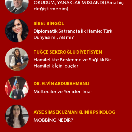
OKUDUM, YANAKLARIM ISLANDI (Ama hiç
değiştirmedim)
SIBEL BINGÖL
Diplomatik Satrançta İlk Hamle: Türk
Dünyası mı, AB mi?
TUĞÇE ŞEKEROĞLU DIYETISYEN
Hamilelikte Beslenme ve Sağlıklı Bir
Hamilelik İçin İpuçları
DR. ELVIN ABDURAHMANLI
Mülteciler ve Yeniden İmar
AYŞE ŞIMŞEK UZMAN KLINIK PSIKOLOG
MOBBİNG NEDİR?