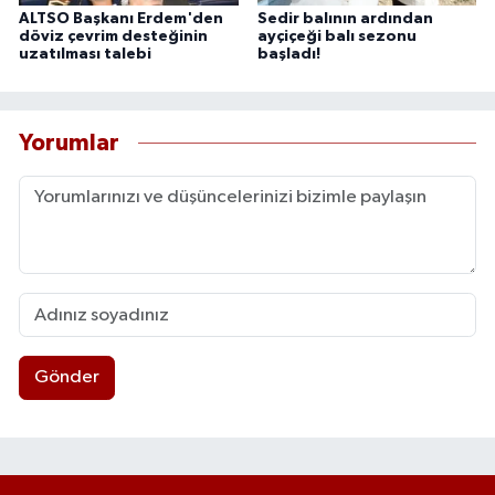
ALTSO Başkanı Erdem'den
Sedir balının ardından
döviz çevrim desteğinin
ayçiçeği balı sezonu
uzatılması talebi
başladı!
Yorumlar
Gönder