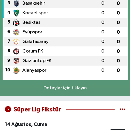
3
Başakşehir
0
0
4
Kocaelispor
0
0
5
Beşiktaş
0
0
6
Eyüpspor
0
0
7
Galatasaray
0
0
8
Çorum FK
0
0
9
Gaziantep FK
0
0
10
Alanyaspor
0
0
Detaylar için tıklayın
Süper Lig Fikstür
14 Ağustos, Cuma