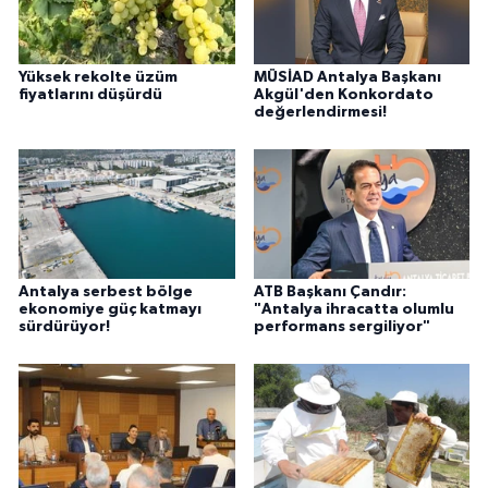
Yüksek rekolte üzüm
MÜSİAD Antalya Başkanı
fiyatlarını düşürdü
Akgül'den Konkordato
değerlendirmesi!
Antalya serbest bölge
ATB Başkanı Çandır:
ekonomiye güç katmayı
"Antalya ihracatta olumlu
sürdürüyor!
performans sergiliyor"