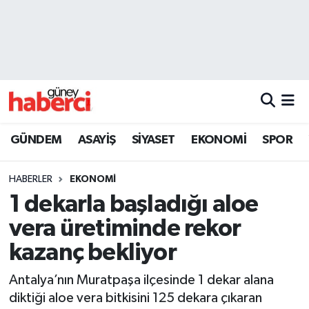
Beyoğlu Hava Durumu
Beyoğlu Trafik Yoğunluk Haritası
Süper Lig Puan Durumu ve Fikstür
GÜNDEM
ASAYİŞ
SİYASET
EKONOMİ
SPOR
Tüm Manşetler
HABERLER
EKONOMİ
Son Dakika Haberleri
1 dekarla başladığı aloe
vera üretiminde rekor
Haber Arşivi
kazanç bekliyor
Antalya’nın Muratpaşa ilçesinde 1 dekar alana
diktiği aloe vera bitkisini 125 dekara çıkaran