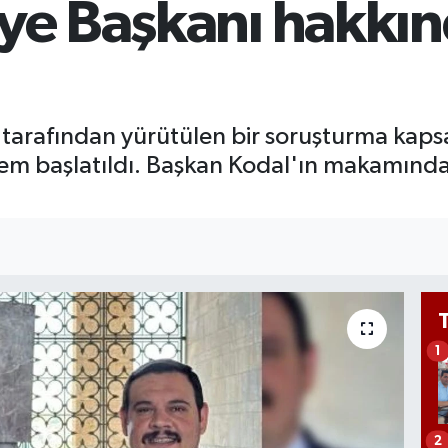
ye Başkanı hakkın
657
BİS
13.
 tarafından yürütülen bir soruşturma kap
lem başlatıldı. Başkan Kodal'ın makamınd
1
2