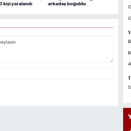
0 kişi yaralandı
arkadaş boğuldu
G
G
1
B
B
A
1
S