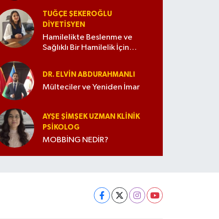
TUĞÇE ŞEKEROĞLU
DIYETISYEN
Hamilelikte Beslenme ve
Sağlıklı Bir Hamilelik İçin
İpuçları
DR. ELVIN ABDURAHMANLI
Mülteciler ve Yeniden İmar
AYŞE ŞIMŞEK UZMAN KLINIK
PSIKOLOG
MOBBİNG NEDİR?