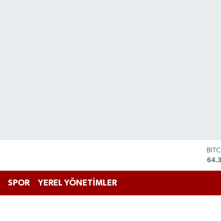
BIT
64.
DO
47,
EU
SPOR
YEREL YÖNETİMLER
55,
STE
64,
GRA