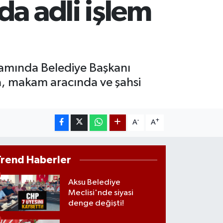
da adli işlem
4.81
%1.44
T100
887
%64
samında Belediye Başkanı
a, makam aracında ve şahsi
-
+
A
A
Trend Haberler
Aksu Belediye
Meclisi'nde siyasi
denge değişti!