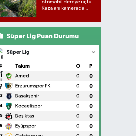
otomobil dereye uçtu!
Kaza anı kamerada...
Süper Lig Puan Durumu
Süper Lig
#
Takım
O
P
1
Amed
0
0
2
Erzurumspor FK
0
0
3
Başakşehir
0
0
4
Kocaelispor
0
0
5
Beşiktaş
0
0
6
Eyüpspor
0
0
7