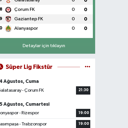
Galatasaray
0
0
8
Çorum FK
0
0
9
Gaziantep FK
0
0
0
Alanyaspor
0
0
Detaylar için tıklayın
Süper Lig Fikstür
4 Ağustos, Cuma
alatasaray - Çorum FK
21:30
5 Ağustos, Cumartesi
onyaspor - Rizespor
19:00
asımpaşa - Trabzonspor
19:00