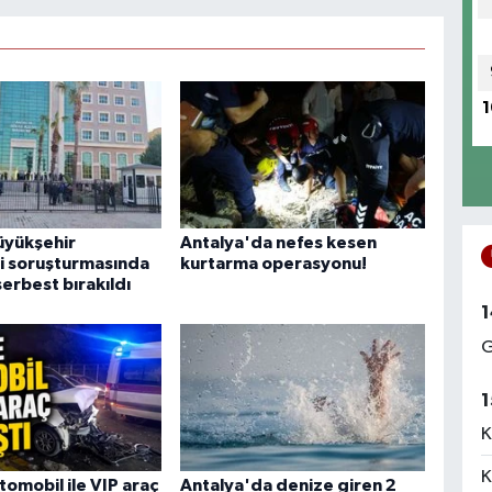
1
üyükşehir
Antalya'da nefes kesen
i soruşturmasında
kurtarma operasyonu!
serbest bırakıldı
1
G
1
K
K
tomobil ile VIP araç
Antalya'da denize giren 2