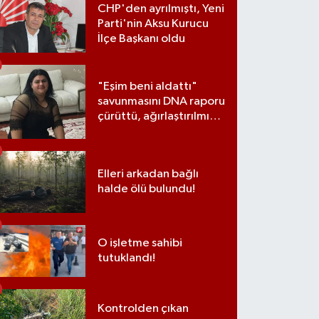
CHP'den ayrılmıştı, Yeni
Parti'nin Aksu Kurucu
İlçe Başkanı oldu
"Eşim beni aldattı"
savunmasını DNA raporu
çürüttü, ağırlaştırılmış
müebbet cezası aldı
Elleri arkadan bağlı
halde ölü bulundu!
O işletme sahibi
tutuklandı!
Kontrolden çıkan