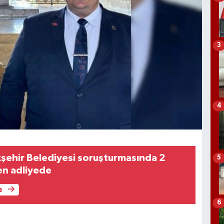
3
4
şehir Belediyesi soruşturmasında 2
5
en adliyede
e
6