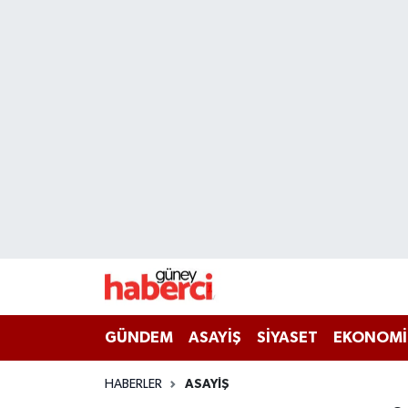
Beyoğlu Hava Durumu
Beyoğlu Trafik Yoğunluk Haritası
Süper Lig Puan Durumu ve Fikstür
Tüm Manşetler
Son Dakika Haberleri
Haber Arşivi
GÜNDEM
ASAYİŞ
SİYASET
EKONOMİ
HABERLER
ASAYİŞ