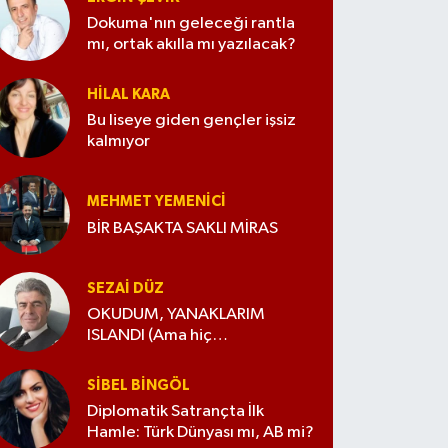
Dokuma'nın geleceği rantla
mı, ortak akılla mı yazılacak?
HILAL KARA
Bu liseye giden gençler işsiz
kalmıyor
MEHMET YEMENICI
BİR BAŞAKTA SAKLI MİRAS
SEZAI DÜZ
OKUDUM, YANAKLARIM
ISLANDI (Ama hiç
değiştirmedim)
SIBEL BINGÖL
Diplomatik Satrançta İlk
Hamle: Türk Dünyası mı, AB mi?