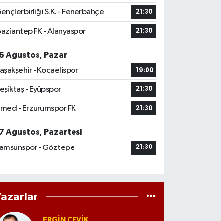
ençlerbirliği S.K. - Fenerbahçe
21:30
aziantep FK - Alanyaspor
21:30
6 Ağustos, Pazar
aşakşehir - Kocaelispor
19:00
eşiktaş - Eyüpspor
21:30
med - Erzurumspor FK
21:30
7 Ağustos, Pazartesi
amsunspor - Göztepe
21:30
Yazarlar
ERGIN ÇEVİK