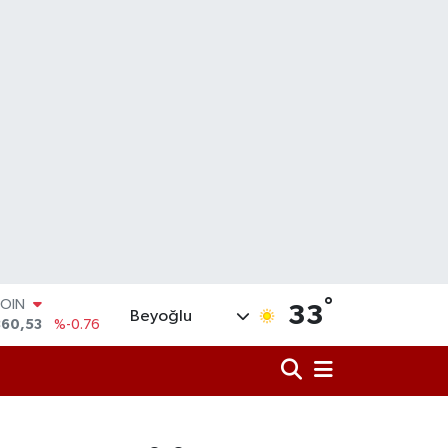
COIN
°
360,53
%-0.76
33
Beyoğlu
LAR
7069
%0.17
RO
0265
%0.01
RLİN
1897
%0.02
M ALTIN