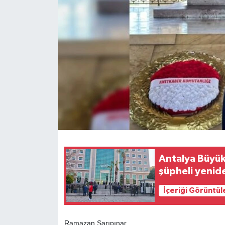
Antalya Büyük
şüpheli yenid
İçeriği Görüntül
Ramazan Sarıpınar