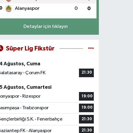
0
Alanyaspor
0
0
Detaylar için tıklayın
Süper Lig Fikstür
4 Ağustos, Cuma
alatasaray - Çorum FK
21:30
5 Ağustos, Cumartesi
onyaspor - Rizespor
19:00
asımpaşa - Trabzonspor
19:00
ençlerbirliği S.K. - Fenerbahçe
21:30
aziantep FK - Alanyaspor
21:30