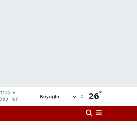
°
TCOIN
26
Beyoğlu
.927,78
%1.32
OLAR
,5894
%0.08
URO
,0398
%-0.02
ERLİN
,1581
%0.16