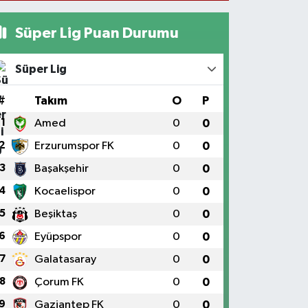
Süper Lig Puan Durumu
Süper Lig
#
Takım
O
P
1
Amed
0
0
2
Erzurumspor FK
0
0
3
Başakşehir
0
0
4
Kocaelispor
0
0
5
Beşiktaş
0
0
6
Eyüpspor
0
0
7
Galatasaray
0
0
8
Çorum FK
0
0
9
Gaziantep FK
0
0