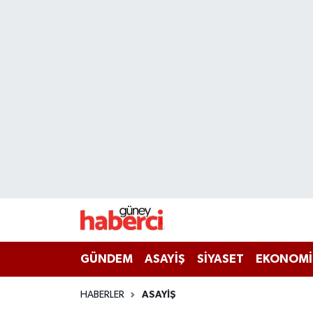
Beyoğlu Hava Durumu
Beyoğlu Trafik Yoğunluk Haritası
Süper Lig Puan Durumu ve Fikstür
Tüm Manşetler
Son Dakika Haberleri
Haber Arşivi
GÜNDEM
ASAYİŞ
SİYASET
EKONOMİ
HABERLER
ASAYİŞ