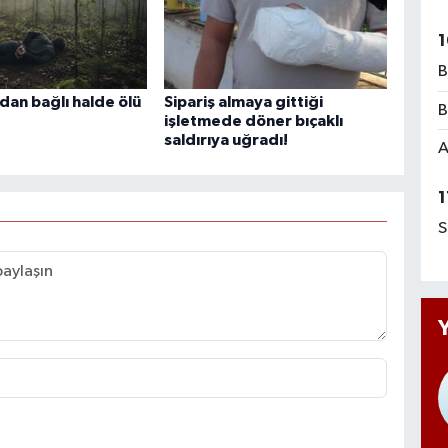
1
B
adan bağlı halde ölü
Sipariş almaya gittiği
B
işletmede döner bıçaklı
saldırıya uğradı!
A
1
S