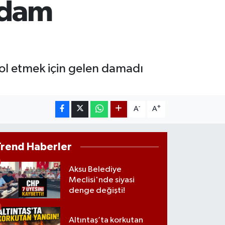
 adam
AM ALTIN
27.85
%0.54
ST100
.703
%11
rol etmek için gelen damadı
-
+
A
A
Trend Haberler
Aksu Belediye
Meclisi'nde siyasi
denge değişti!
Altıntaş’ta korkutan