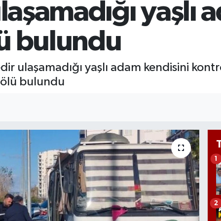
ulaşamadığı yaşlı
GR
65
Bİ
ü bulundu
13
edir ulaşamadığı yaşlı adam kendisini kont
 ölü bulundu
1
2