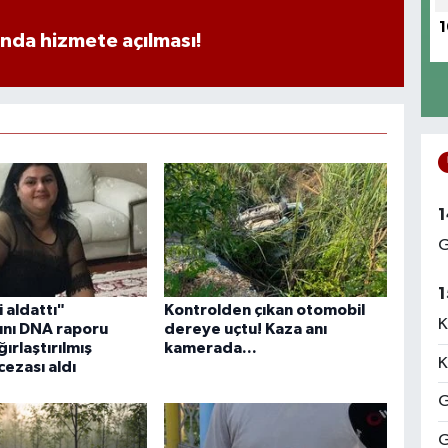
1
ında hizmete açılması!
1
G
1
 aldattı"
Kontrolden çıkan otomobil
K
nı DNA raporu
dereye uçtu! Kaza anı
ğırlaştırılmış
kamerada...
K
ezası aldı
G
G