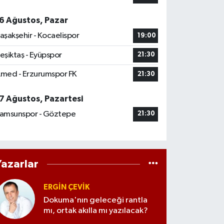
6 Ağustos, Pazar
aşakşehir - Kocaelispor
19:00
eşiktaş - Eyüpspor
21:30
med - Erzurumspor FK
21:30
7 Ağustos, Pazartesi
amsunspor - Göztepe
21:30
Yazarlar
ERGIN ÇEVİK
Dokuma'nın geleceği rantla
mı, ortak akılla mı yazılacak?