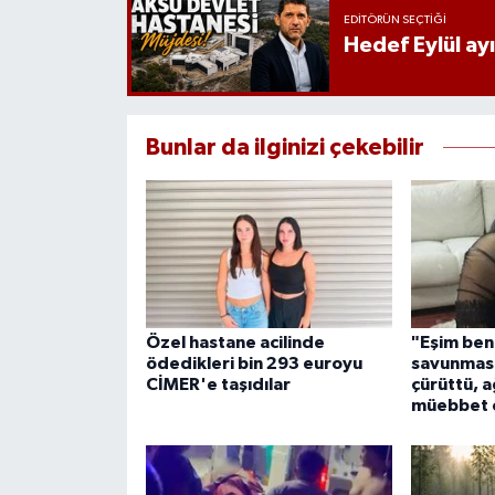
EDITÖRÜN SEÇTIĞI
Hedef Eylül ay
Bunlar da ilginizi çekebilir
Özel hastane acilinde
"Eşim beni
ödedikleri bin 293 euroyu
savunması
CİMER'e taşıdılar
çürüttü, a
müebbet c