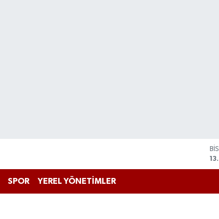
BI
64
D
47
SPOR
YEREL YÖNETİMLER
E
55
ST
64