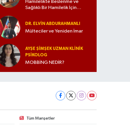
Hamilelikte Beslenme ve
Sağlıklı Bir Hamilelik İçin
İpuçları
DR. ELVIN ABDURAHMANLI
Mülteciler ve Yeniden İmar
AYŞE ŞIMŞEK UZMAN KLINIK
PSIKOLOG
MOBBİNG NEDİR?
Tüm Manşetler