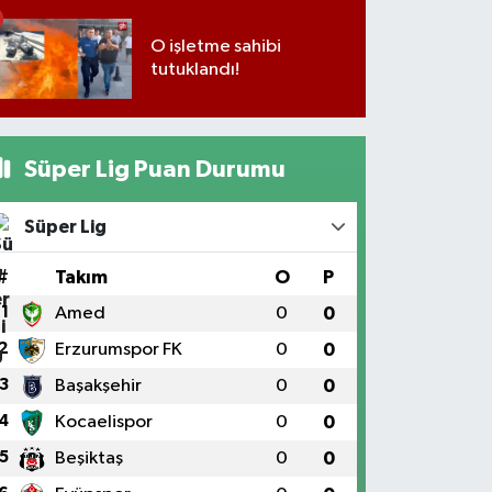
O işletme sahibi
tutuklandı!
Süper Lig Puan Durumu
Süper Lig
#
Takım
O
P
1
Amed
0
0
2
Erzurumspor FK
0
0
3
Başakşehir
0
0
4
Kocaelispor
0
0
5
Beşiktaş
0
0