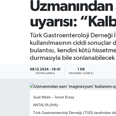
Uzmanından a
uyarısı: “Kal
Türk Gastroenteroloji Derneği İ
kullanılmasının ciddi sonuçla
bulantısı, kendini kötü hissetm
durmasıyla bile sonlanabilecek
08.12.2024 - 18:41
1 DK
YAYINLANMA
OKUNMA SÜRESI
Suat Metin – İsmet Ersoy
ANTALYA (İHA) -
Türk Gastroenteroloji Derneği (TGD) tarafından dü