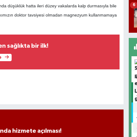
6
ında düşüklük hatta ileri düzey vakalarda kalp durmasıyla bile
lkımızın doktor tavsiyesi olmadan magnezyum kullanmamaya
 sağlıkta bir ilk!
e
ında hizmete açılması!