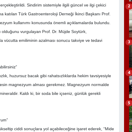
ekleştirildi. Sindirim sistemiyle ilgili güncel ve ilgi çekici
2
a katılan Türk Gastroenteroloji Derneği İkinci Başkanı Prof.
agnezyum kullanımı konusunda önemli açıklamalarda bulundu.
u olduğunu vurgulayan Prof. Dr. Müjde Soytürk,
da vücutta emiliminin azalması sonucu takviye ve tedavi
3
ilirsiniz”
4
ık, huzursuz bacak gibi rahatsızlıklarda hekim tavsiyesiyle
 “Herkesin magnezyum alması gerekmez. Magnezyum normalde
ineraldir. Kaldı ki, bir soda bile içseniz, günlük gerekli
5
urum”
seltip ciddi sonuçlara yol açabileceğine işaret ederek, “Mide