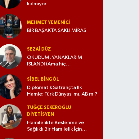
kalmıyor
MEHMET YEMENICI
BİR BAŞAKTA SAKLI MİRAS
SEZAI DÜZ
OKUDUM, YANAKLARIM
ISLANDI (Ama hiç
değiştirmedim)
SIBEL BINGÖL
Diplomatik Satrançta İlk
Hamle: Türk Dünyası mı, AB mi?
TUĞÇE ŞEKEROĞLU
DIYETISYEN
Hamilelikte Beslenme ve
Sağlıklı Bir Hamilelik İçin
İpuçları