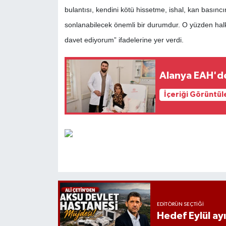
bulantısı, kendini kötü hissetme, ishal, kan basınc
sonlanabilecek önemli bir durumdur. O yüzden ha
davet ediyorum” ifadelerine yer verdi.
Alanya EAH'den
İçeriği Görüntül
EDITÖRÜN SEÇTIĞI
Hedef Eylül ay