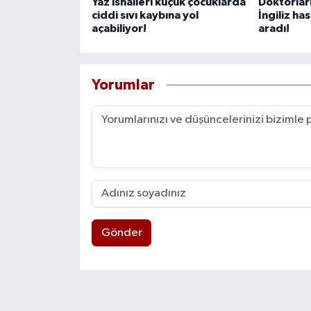
Yaz ishalleri küçük çocuklarda
Doktorlar
ciddi sıvı kaybına yol
İngiliz ha
açabiliyor!
aradı!
Yorumlar
Gönder