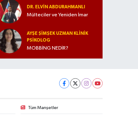
DR. ELVIN ABDURAHMANLI
Mülteciler ve Yeniden İmar
AYŞE ŞIMŞEK UZMAN KLINIK
PSIKOLOG
MOBBİNG NEDİR?
Tüm Manşetler