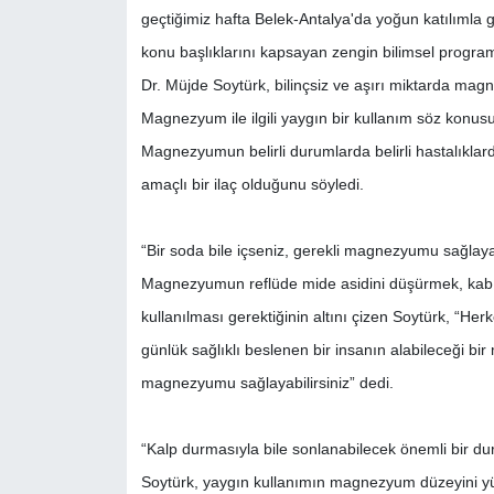
geçtiğimiz hafta Belek-Antalya'da yoğun katılımla gerç
konu başlıklarını kapsayan zengin bilimsel program
Dr. Müjde Soytürk, bilinçsiz ve aşırı miktarda m
Magnezyum ile ilgili yaygın bir kullanım söz konus
Magnezyumun belirli durumlarda belirli hastalıklar
amaçlı bir ilaç olduğunu söyledi.
“Bir soda bile içseniz, gerekli magnezyumu sağlayab
Magnezyumun reflüde mide asidini düşürmek, kabızl
kullanılması gerektiğinin altını çizen Soytürk,
günlük sağlıklı beslenen bir insanın alabileceği bir m
magnezyumu sağlayabilirsiniz” dedi.
“Kalp durmasıyla bile sonlanabilecek önemli bir d
Soytürk, yaygın kullanımın magnezyum düzeyini yük