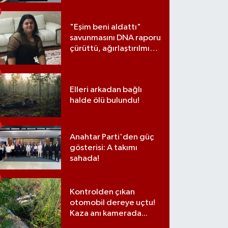
"Eşim beni aldattı"
savunmasını DNA raporu
çürüttü, ağırlaştırılmış
müebbet cezası aldı
Elleri arkadan bağlı
halde ölü bulundu!
Anahtar Parti'den güç
gösterisi: A takımı
sahada!
Kontrolden çıkan
otomobil dereye uçtu!
Kaza anı kamerada...