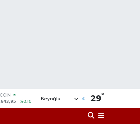
°
TCOIN
29
Beyoğlu
.643,95
%0.16
LAR
,6006
%0.06
RO
,0250
%0.02
ERLİN
,2398
%0.2