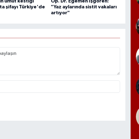
ın umut kestiği
Op. Dr. Egemen İşgören:
sta şifayı Türkiye'de
"Yaz aylarında sistit vakaları
artıyor"