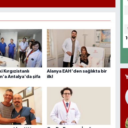
1
i Kırgızistanlı
Alanya EAH'den sağlıkta bir
'a Antalya'da şifa
ilk!