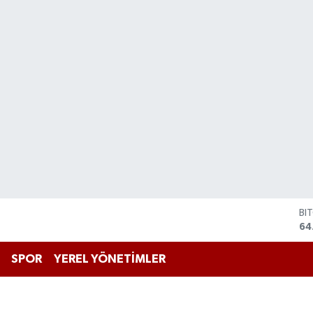
BI
64
DO
47
SPOR
YEREL YÖNETİMLER
EU
55
ST
64