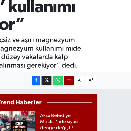
 kullanımı
AM ALTIN
13.94
%0.32
ST100
yor”
.768
%48
inçsiz ve aşırı magnezyum
 magnezyum kullanımı mide
ri düzey vakalarda kalp
alınması gerekiyor” dedi.
-
+
A
A
Trend Haberler
Aksu Belediye
Meclisi'nde siyasi
denge değişti!