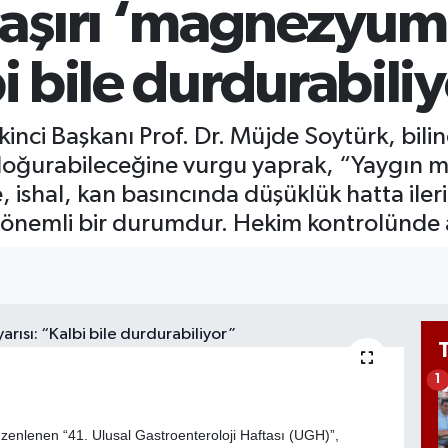
şırı ‘magnezyum’
GR
65
Bİ
bi bile durdurabili
13
kinci Başkanı Prof. Dr. Müjde Soytürk, bil
r doğurabileceğine vurgu yaprak, “Yaygın
e, ishal, kan basıncında düşüklük hatta ile
 önemli bir durumdur. Hekim kontrolünde 
1
zenlenen “41. Ulusal Gastroenteroloji Haftası (UGH)”,