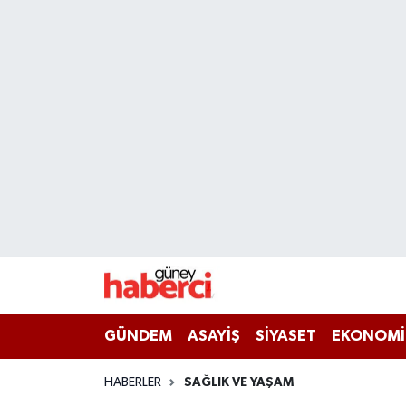
Beyoğlu Hava Durumu
Beyoğlu Trafik Yoğunluk Haritası
Süper Lig Puan Durumu ve Fikstür
Tüm Manşetler
Son Dakika Haberleri
Haber Arşivi
GÜNDEM
ASAYİŞ
SİYASET
EKONOMİ
HABERLER
SAĞLIK VE YAŞAM