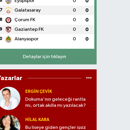
6
Eyüpspor
0
0
7
Galatasaray
0
0
8
Çorum FK
0
0
9
Gaziantep FK
0
0
0
Alanyaspor
0
0
Detaylar için tıklayın
Yazarlar
ERGIN ÇEVİK
Dokuma'nın geleceği rantla
mı, ortak akılla mı yazılacak?
HILAL KARA
Bu liseye giden gençler işsiz