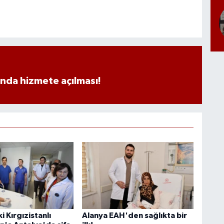
ında hizmete açılması!
i Kırgızistanlı
Alanya EAH'den sağlıkta bir