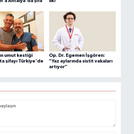
'a Antalya'da şifa
ilk!
ın umut kestiği
Op. Dr. Egemen İşgören:
sta şifayı Türkiye'de
"Yaz aylarında sistit vakaları
artıyor"