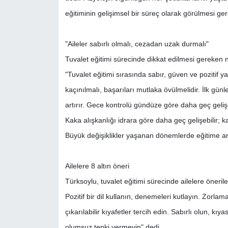
eğitiminin gelişimsel bir süreç olarak görülmesi gerek
"Aileler sabırlı olmalı, cezadan uzak durmalı"
Tuvalet eğitimi sürecinde dikkat edilmesi gereken
"Tuvalet eğitimi sırasında sabır, güven ve pozitif
kaçınılmalı, başarıları mutlaka övülmelidir. İlk gü
artırır. Gece kontrolü gündüze göre daha geç gelişi
Kaka alışkanlığı idrara göre daha geç gelişebilir; 
Büyük değişiklikler yaşanan dönemlerde eğitime ara
Ailelere 8 altın öneri
Türksoylu, tuvalet eğitimi sürecinde ailelere önerile
Pozitif bir dil kullanın, denemeleri kutlayın. Zorlam
çıkarılabilir kıyafetler tercih edin. Sabırlı olun, 
olumsuz tepki vermeyin" dedi.