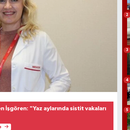
2
3
4
 İşgören: "Yaz aylarında sistit vakaları
5
e