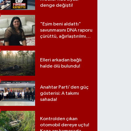
denge değişti!
"Eşim beni aldattı"
savunmasını DNA raporu
çürüttü, ağırlaştırılmış
müebbet cezası aldı
Elleri arkadan bağlı
halde ölü bulundu!
Anahtar Parti'den güç
gösterisi: A takımı
sahada!
Kontrolden çıkan
otomobil dereye uçtu!