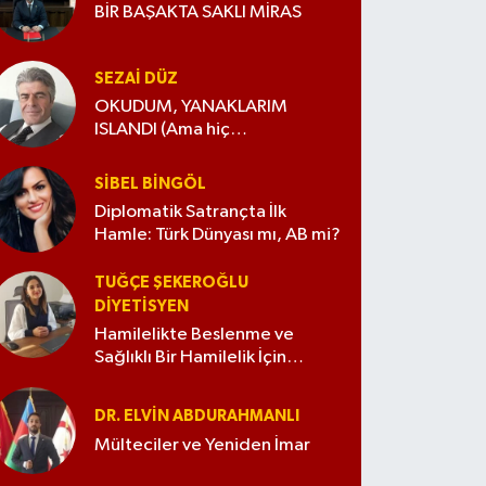
BİR BAŞAKTA SAKLI MİRAS
SEZAI DÜZ
OKUDUM, YANAKLARIM
ISLANDI (Ama hiç
değiştirmedim)
SIBEL BINGÖL
Diplomatik Satrançta İlk
Hamle: Türk Dünyası mı, AB mi?
TUĞÇE ŞEKEROĞLU
DIYETISYEN
Hamilelikte Beslenme ve
Sağlıklı Bir Hamilelik İçin
İpuçları
DR. ELVIN ABDURAHMANLI
Mülteciler ve Yeniden İmar