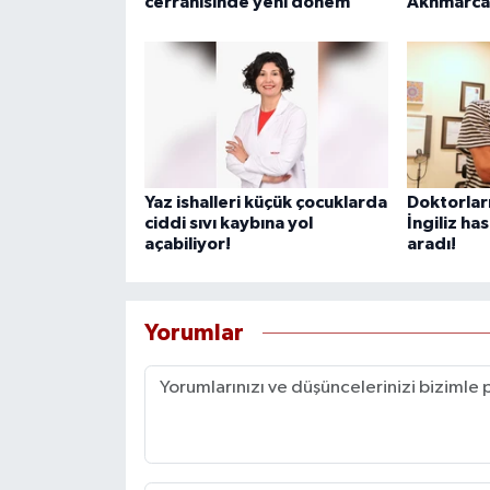
cerrahisinde yeni dönem
Akhmarcan
Yaz ishalleri küçük çocuklarda
Doktorlar
ciddi sıvı kaybına yol
İngiliz ha
açabiliyor!
aradı!
Yorumlar