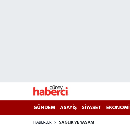
Beyoğlu Hava Durumu
Beyoğlu Trafik Yoğunluk Haritası
Süper Lig Puan Durumu ve Fikstür
Tüm Manşetler
Son Dakika Haberleri
Haber Arşivi
GÜNDEM
ASAYİŞ
SİYASET
EKONOMİ
HABERLER
SAĞLIK VE YAŞAM