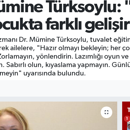
mine Türksoylu: 
GR
65
Bİ
cukta farklı gelişi
13
zmanı Dr. Mümine Türksoylu, tuvalet eğitimi
k ailelere, "Hazır olmayı bekleyin; her çocuk 
Zorlamayın, yönlendirin. Lazımlığı oyun ve 
edin. Sabırlı olun, kıyaslama yapmayın. Günl
meyin" uyarısında bulundu.
1