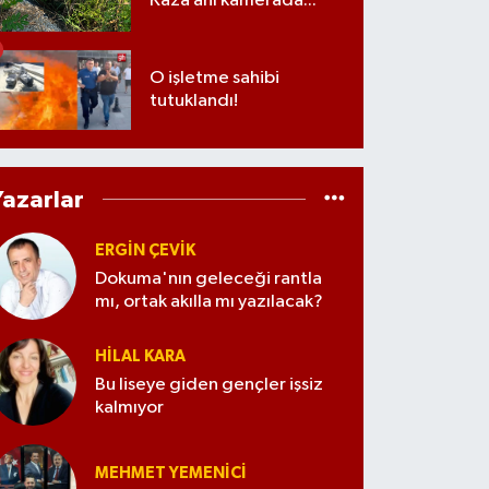
Kaza anı kamerada...
O işletme sahibi
tutuklandı!
Yazarlar
ERGIN ÇEVİK
Dokuma'nın geleceği rantla
mı, ortak akılla mı yazılacak?
HILAL KARA
Bu liseye giden gençler işsiz
kalmıyor
MEHMET YEMENICI