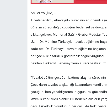
ANTALYA (İHA) -
Tuvalet eğitimi, ebeveynlik sürecinin en önemli aşa
öğretim süreci değil, çocuğun bedensel ve duygusa
dikkat çekiyor. Memorial Sağlık Grubu Medstar Top
Uzm. Dr. Mümine Türksoylu, tuvalet eğitimine baş
ifade etti. Dr. Türksoylu, tuvalet eğitimine başlam
her çocuk için farklılık gösterebileceğini vurgula
belirten Türksoylu, ebeveynlerin süreci baskı kurma
"Tuvalet eğitimi çocuğun bağımsızlaşma sürecinin b
Çocukların tuvalet alışkanlığı kazanırken kendilerin
çocuğun ‘ben yapabiliyorum' duygusunu güçlendirere
lazımlık korkutucu olabilir. Bu nedenle ailelerin ya
dedi. Fizyolojik olgunluğun her çocukta farklı yaşt