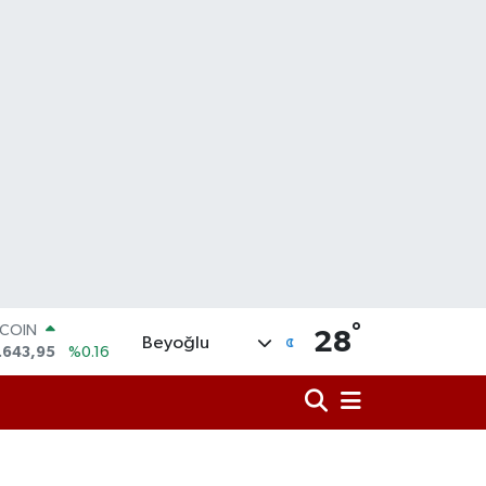
°
TCOIN
28
Beyoğlu
.643,95
%0.16
LAR
,6704
%0
RO
,0406
%-0.08
ERLİN
,2143
%0