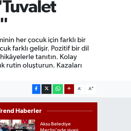
"Tuvalet
AM ALTIN
00.87
%0.12
ST100
r"
.799
%70
nin her çocuk için farklı bir
farklı gelişir. Pozitif bir dil
hikâyelerle tanıtın. Kolay
ük rutin oluşturun. Kazaları
-
+
A
A
Trend Haberler
Aksu Belediye
Meclisi'nde siyasi