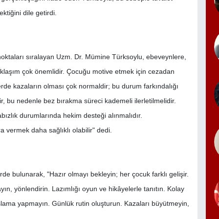
tiğini dile getirdi.
 noktaları sıralayan Uzm. Dr. Mümine Türksoylu, ebeveynlere,
 yaklaşım çok önemlidir. Çocuğu motive etmek için cezadan
nlerde kazaların olması çok normaldir; bu durum farkındalığı
r, bu nedenle bez bırakma süreci kademeli ilerletilmelidir.
kabızlık durumlarında hekim desteği alınmalıdır.
 vermek daha sağlıklı olabilir" dedi.
rde bulunarak, "Hazır olmayı bekleyin; her çocuk farklı gelişir.
ayın, yönlendirin. Lazımlığı oyun ve hikâyelerle tanıtın. Kolay
kıyaslama yapmayın. Günlük rutin oluşturun. Kazaları büyütmeyin,