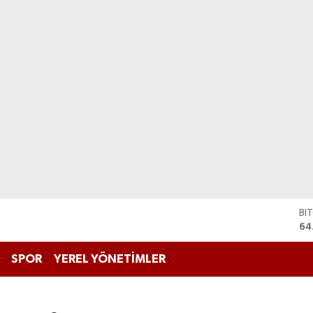
BI
64
DO
47
SPOR
YEREL YÖNETİMLER
EU
55
ST
64