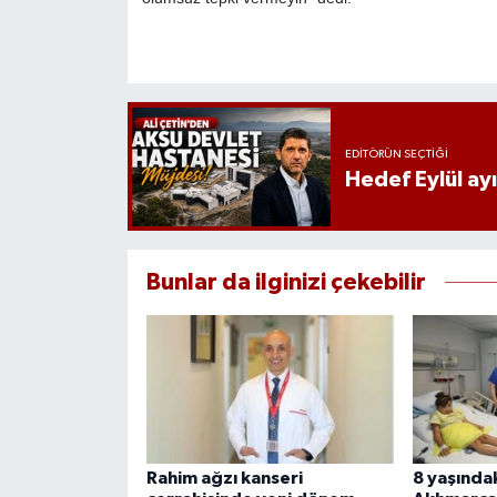
EDITÖRÜN SEÇTIĞI
Hedef Eylül ay
Bunlar da ilginizi çekebilir
Rahim ağzı kanseri
8 yaşındak