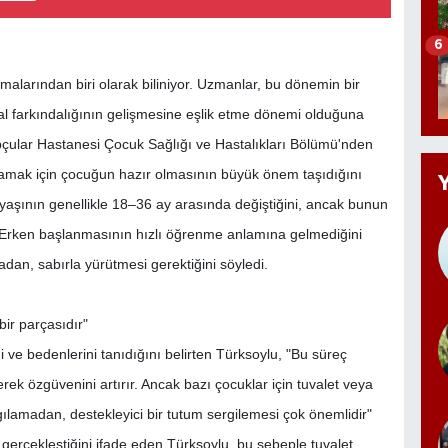
6
malarından biri olarak biliniyor. Uzmanlar, bu dönemin bir
l farkındalığının gelişmesine eşlik etme dönemi olduğuna
çular Hastanesi Çocuk Sağlığı ve Hastalıkları Bölümü'nden
lamak için çocuğun hazır olmasının büyük önem taşıdığını
a yaşının genellikle 18–36 ay arasında değiştiğini, ancak bunun
dı. Erken başlanmasının hızlı öğrenme anlamına gelmediğini
dan, sabırla yürütmesi gerektiğini söyledi.
ir parçasıdır"
i ve bedenlerini tanıdığını belirten Türksoylu, "Bu süreç
k özgüvenini artırır. Ancak bazı çocuklar için tuvalet veya
rgılamadan, destekleyici bir tutum sergilemesi çok önemlidir"
a gerçekleştiğini ifade eden Türksoylu, bu sebeple tuvalet