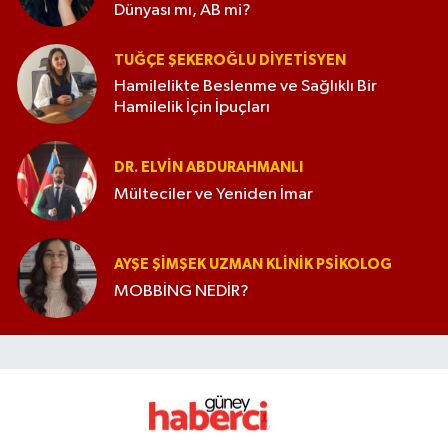
Dünyası mı, AB mi?
TUĞÇE ŞEKEROĞLU DIYETISYEN
Hamilelikte Beslenme ve Sağlıklı Bir
Hamilelik İçin İpuçları
DR. ELVIN ABDURAHMANLI
Mülteciler ve Yeniden İmar
AYŞE ŞIMŞEK UZMAN KLINIK PSIKOLOG
MOBBİNG NEDİR?