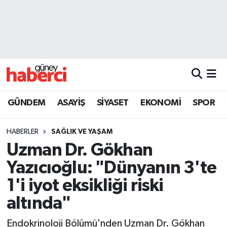
Beyoğlu Hava Durumu
Beyoğlu Trafik Yoğunluk Haritası
Süper Lig Puan Durumu ve Fikstür
GÜNDEM
ASAYİŞ
SİYASET
EKONOMİ
SPOR
Tüm Manşetler
HABERLER
SAĞLIK VE YAŞAM
Son Dakika Haberleri
Uzman Dr. Gökhan
Yazıcıoğlu: "Dünyanın 3'te
Haber Arşivi
1'i iyot eksikliği riski
altında"
Endokrinoloji Bölümü'nden Uzman Dr. Gökhan