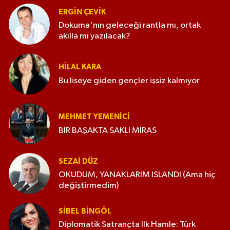
ERGIN ÇEVİK
Dokuma'nın geleceği rantla mı, ortak
akılla mı yazılacak?
HILAL KARA
Bu liseye giden gençler işsiz kalmıyor
MEHMET YEMENICI
BİR BAŞAKTA SAKLI MİRAS
SEZAI DÜZ
OKUDUM, YANAKLARIM ISLANDI (Ama hiç
değiştirmedim)
SIBEL BINGÖL
Diplomatik Satrançta İlk Hamle: Türk