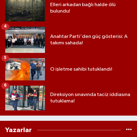
Elleri arkadan bağlı halde ölü
bulundu!
4
Anahtar Parti'den güç gösterisi: A
takımı sahada!
5
O işletme sahibi tutuklandı!
6
Direksiyon sınavında taciz iddiasına
tutuklama!
Yazarlar