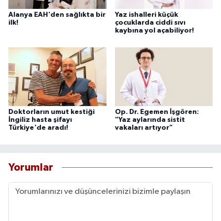
Alanya EAH'den sağlıkta bir
Yaz ishalleri küçük
ilk!
çocuklarda ciddi sıvı
kaybına yol açabiliyor!
Doktorların umut kestiği
Op. Dr. Egemen İşgören:
İngiliz hasta şifayı
"Yaz aylarında sistit
Türkiye'de aradı!
vakaları artıyor"
Yorumlar