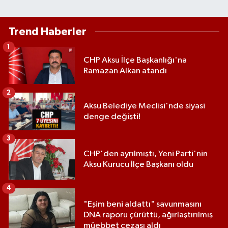
Trend Haberler
1
CHP Aksu İlçe Başkanlığı'na
Ramazan Alkan atandı
2
Aksu Belediye Meclisi'nde siyasi
denge değişti!
3
CHP'den ayrılmıştı, Yeni Parti'nin
Aksu Kurucu İlçe Başkanı oldu
4
"Eşim beni aldattı" savunmasını
DNA raporu çürüttü, ağırlaştırılmış
müebbet cezası aldı