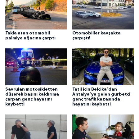
Takla atan otomobil
Otomobiller kavşakta
palmiye ağacına çarptı
çarpıştı!
Savrulan motosikletten
Tatil için Belçika'dan
düşerek başını kaldırıma
Antalya'ya gelen gurbetçi
çarpan genç hayatını
genç trafik kazasında
kaybetti
hayatını kaybetti