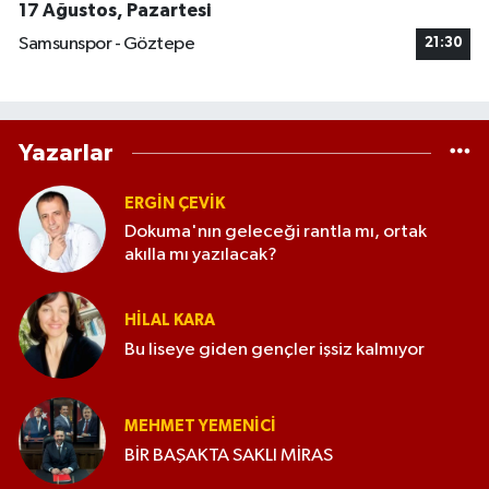
17 Ağustos, Pazartesi
Samsunspor - Göztepe
21:30
Yazarlar
ERGIN ÇEVİK
Dokuma'nın geleceği rantla mı, ortak
akılla mı yazılacak?
HILAL KARA
Bu liseye giden gençler işsiz kalmıyor
MEHMET YEMENICI
BİR BAŞAKTA SAKLI MİRAS