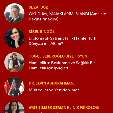
SEZAI DÜZ
OKUDUM, YANAKLARIM ISLANDI (Ama hiç
değiştirmedim)
SIBEL BINGÖL
Diplomatik Satrançta İlk Hamle: Türk
Dünyası mı, AB mi?
TUĞÇE ŞEKEROĞLU DIYETISYEN
Hamilelikte Beslenme ve Sağlıklı Bir
Hamilelik İçin İpuçları
DR. ELVIN ABDURAHMANLI
Mülteciler ve Yeniden İmar
AYŞE ŞIMŞEK UZMAN KLINIK PSIKOLOG