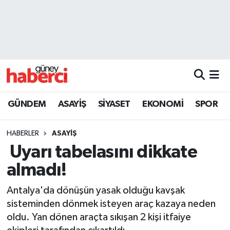
Beyoğlu Hava Durumu
Beyoğlu Trafik Yoğunluk Haritası
Süper Lig Puan Durumu ve Fikstür
GÜNDEM
ASAYİŞ
SİYASET
EKONOMİ
SPOR
Tüm Manşetler
HABERLER
ASAYİŞ
Son Dakika Haberleri
Uyarı tabelasını dikkate
almadı!
Haber Arşivi
Antalya'da dönüşün yasak olduğu kavşak
sisteminden dönmek isteyen araç kazaya neden
oldu. Yan dönen araçta sıkışan 2 kişi itfaiye