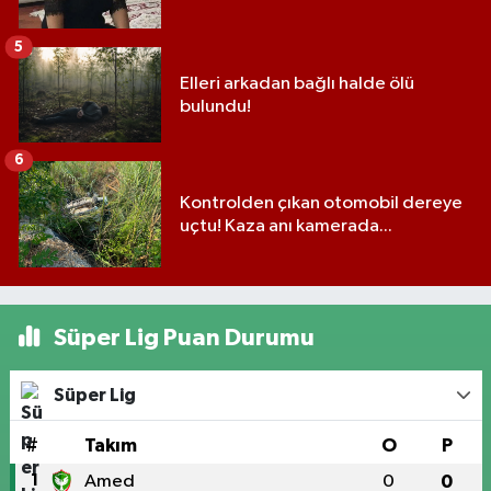
5
Elleri arkadan bağlı halde ölü
bulundu!
6
Kontrolden çıkan otomobil dereye
uçtu! Kaza anı kamerada...
Süper Lig Puan Durumu
Süper Lig
#
Takım
O
P
1
Amed
0
0