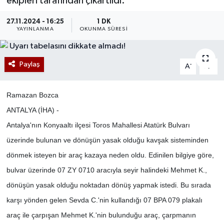
ekipleri tarafından çıkartıldı.
27.11.2024 - 16:25
1 DK
YAYINLANMA
OKUNMA SÜRESI
Paylaş
-
+
A
A
Ramazan Bozca
ANTALYA (İHA) -
Antalya'nın Konyaaltı ilçesi Toros Mahallesi Atatürk Bulvarı
üzerinde bulunan ve dönüşün yasak olduğu kavşak sisteminden
dönmek isteyen bir araç kazaya neden oldu. Edinilen bilgiye göre,
bulvar üzerinde 07 ZY 0710 aracıyla seyir halindeki Mehmet K.,
dönüşün yasak olduğu noktadan dönüş yapmak istedi. Bu sırada
karşı yönden gelen Sevda C.'nin kullandığı 07 BPA 079 plakalı
araç ile çarpışan Mehmet K.'nin bulunduğu araç, çarpmanın