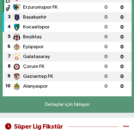
2
Erzurumspor FK
0
0
3
Başakşehir
0
0
4
Kocaelispor
0
0
5
Beşiktaş
0
0
6
Eyüpspor
0
0
7
Galatasaray
0
0
8
Çorum FK
0
0
9
Gaziantep FK
0
0
10
Alanyaspor
0
0
Detaylar için tıklayın
Süper Lig Fikstür