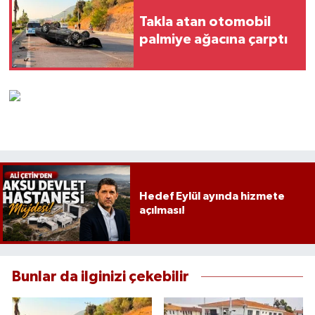
Takla atan otomobil
palmiye ağacına çarptı
Hedef Eylül ayında hizmete
açılması!
Bunlar da ilginizi çekebilir