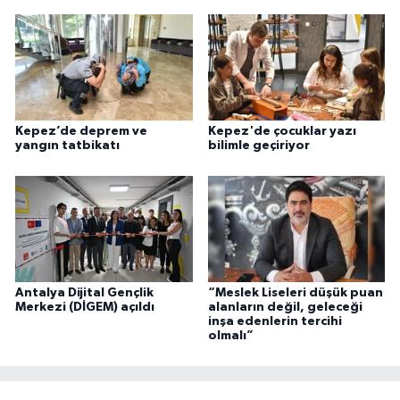
Kepez’de deprem ve
Kepez'de çocuklar yazı
yangın tatbikatı
bilimle geçiriyor
Antalya Dijital Gençlik
“Meslek Liseleri düşük puan
Merkezi (DİGEM) açıldı
alanların değil, geleceği
inşa edenlerin tercihi
olmalı”