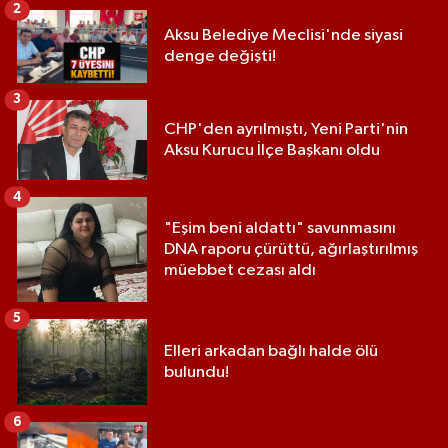
2
Aksu Belediye Meclisi'nde siyasi
denge değişti!
3
CHP'den ayrılmıştı, Yeni Parti'nin
Aksu Kurucu İlçe Başkanı oldu
4
"Eşim beni aldattı" savunmasını
DNA raporu çürüttü, ağırlaştırılmış
müebbet cezası aldı
5
Elleri arkadan bağlı halde ölü
bulundu!
6