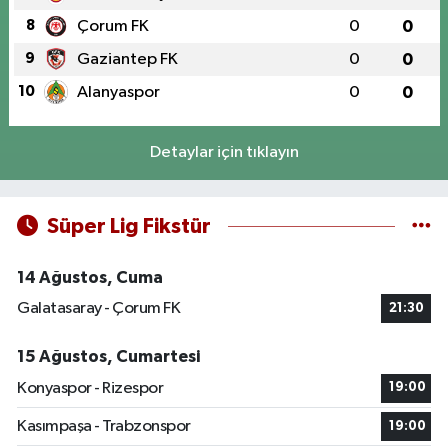
8
Çorum FK
0
0
9
Gaziantep FK
0
0
10
Alanyaspor
0
0
Detaylar için tıklayın
Süper Lig Fikstür
14 Ağustos, Cuma
Galatasaray - Çorum FK
21:30
15 Ağustos, Cumartesi
Konyaspor - Rizespor
19:00
Kasımpaşa - Trabzonspor
19:00