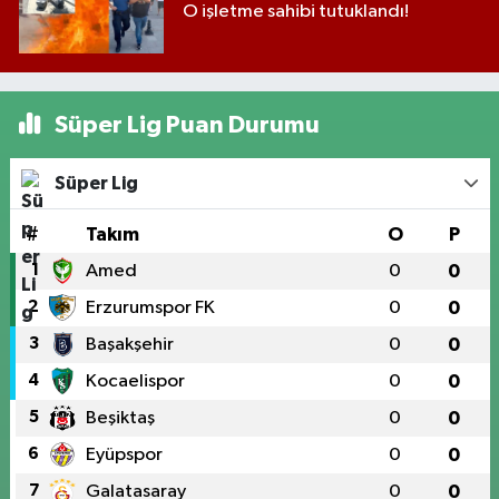
O işletme sahibi tutuklandı!
Süper Lig Puan Durumu
Süper Lig
#
Takım
O
P
1
Amed
0
0
2
Erzurumspor FK
0
0
3
Başakşehir
0
0
4
Kocaelispor
0
0
5
Beşiktaş
0
0
6
Eyüpspor
0
0
7
Galatasaray
0
0