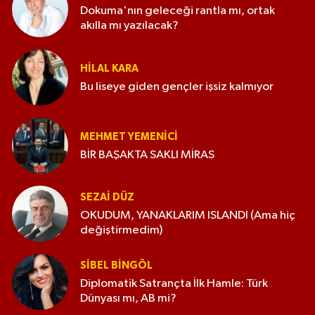
Dokuma'nın geleceği rantla mı, ortak
akılla mı yazılacak?
HILAL KARA
Bu liseye giden gençler işsiz kalmıyor
MEHMET YEMENICI
BİR BAŞAKTA SAKLI MİRAS
SEZAI DÜZ
OKUDUM, YANAKLARIM ISLANDI (Ama hiç
değiştirmedim)
SIBEL BINGÖL
Diplomatik Satrançta İlk Hamle: Türk
Dünyası mı, AB mi?