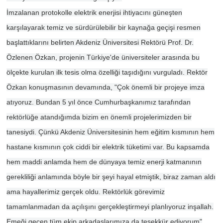
İmzalanan protokolle elektrik enerjisi ihtiyacını güneşten
karşılayarak temiz ve sürdürülebilir bir kaynağa geçişi resmen
başlattıklarını belirten Akdeniz Üniversitesi Rektörü Prof. Dr.
Özlenen Özkan, projenin Türkiye'de üniversiteler arasında bu
ölçekte kurulan ilk tesis olma özelliği taşıdığını vurguladı. Rektör
Özkan konuşmasının devamında, "Çok önemli bir projeye imza
atıyoruz. Bundan 5 yıl önce Cumhurbaşkanımız tarafından
rektörlüğe atandığımda bizim en önemli projelerimizden bir
tanesiydi. Çünkü Akdeniz Üniversitesinin hem eğitim kısmının hem
hastane kısmının çok ciddi bir elektrik tüketimi var. Bu kapsamda
hem maddi anlamda hem de dünyaya temiz enerji katmanının
gerekliliği anlamında böyle bir şeyi hayal etmiştik, biraz zaman aldı
ama hayallerimiz gerçek oldu. Rektörlük görevimiz
tamamlanmadan da açılışını gerçekleştirmeyi planlıyoruz inşallah.
Emeği geçen tüm ekip arkadaşlarımıza da teşekkür ediyorum"