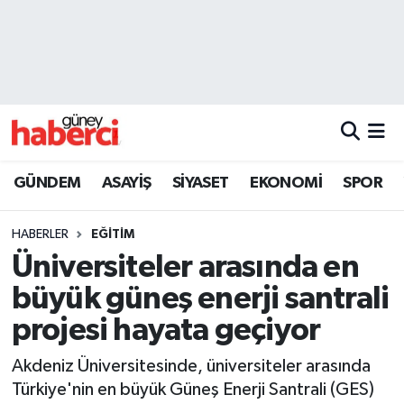
Beyoğlu Hava Durumu
Beyoğlu Trafik Yoğunluk Haritası
Süper Lig Puan Durumu ve Fikstür
GÜNDEM
ASAYİŞ
SİYASET
EKONOMİ
SPOR
Tüm Manşetler
HABERLER
EĞİTİM
Son Dakika Haberleri
Üniversiteler arasında en
büyük güneş enerji santrali
Haber Arşivi
projesi hayata geçiyor
Akdeniz Üniversitesinde, üniversiteler arasında
Türkiye'nin en büyük Güneş Enerji Santrali (GES)