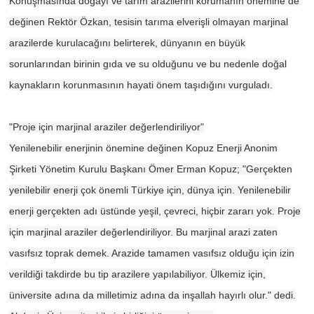
Konuşmasında doğayı ve tarım arazilerini korumanın önemine de
değinen Rektör Özkan, tesisin tarıma elverişli olmayan marjinal
arazilerde kurulacağını belirterek, dünyanın en büyük
sorunlarından birinin gıda ve su olduğunu ve bu nedenle doğal
kaynakların korunmasının hayati önem taşıdığını vurguladı.
"Proje için marjinal araziler değerlendiriliyor"
Yenilenebilir enerjinin önemine değinen Kopuz Enerji Anonim
Şirketi Yönetim Kurulu Başkanı Ömer Erman Kopuz; "Gerçekten
yenilebilir enerji çok önemli Türkiye için, dünya için. Yenilenebilir
enerji gerçekten adı üstünde yeşil, çevreci, hiçbir zararı yok. Proje
için marjinal araziler değerlendiriliyor. Bu marjinal arazi zaten
vasıfsız toprak demek. Arazide tamamen vasıfsız olduğu için izin
verildiği takdirde bu tip arazilere yapılabiliyor. Ülkemiz için,
üniversite adına da milletimiz adına da inşallah hayırlı olur." dedi.