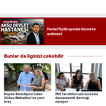
Hedef Eylül ayında hizmete
açılması!
Bunlar da ilginizi çekebilir
Kepez Belediyesi’nden
YKS tercihleri için ücretsiz
Göksu Mahallesi’ne yeni
danışmanlık desteği
kreş
sürüyor