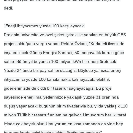
dedi.
"Enerji ihtiyacımızı yüzde 100 karşılayacak"
Projenin üniversite ve özel şirket iştiraki ile yapılan en büyük GES
projesi olduğunu vurgu yapan Rektör Özkan, "Korkuteli ilçesinde
inşa edilecek Güneş Enerjisi Santrali, 50 megavatlık kurulu güce
sahip. Bütün yıl boyunca 100 milyon kWh bir enerji üretecek.
Yüzde 24'ünde biz pay sahibi olacağız. Böylece yalnızca enerji
ihtiyacımızı yüzde 100 karşılamakla kalmayacak, elektrik
giderlerimizde de ciddi bir tasarruf sağlayacağız. Bu proje
sayesinde enerji maliyetlerimizde yaklaşık yüzde 31 oranında
düşüş yaşanacak; bugünün birim fiyatlarıyla bu, yılda yaklaşık 110
milyon TL'lik bir tasarruf anlamına geliyor. Umuyorum her iki taraf
içinde çok hayırlı olur. Umuyorum en kısa zamanda da yine hep
beraber kurdelesini kesip elektrik üretimine başlarız"