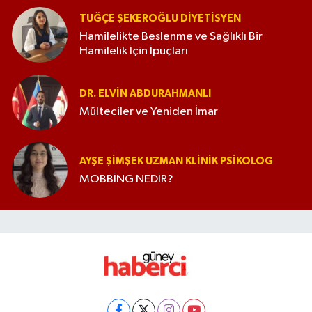
TUĞÇE ŞEKEROĞLU DIYETISYEN
Hamilelikte Beslenme ve Sağlıklı Bir
Hamilelik İçin İpuçları
DR. ELVIN ABDURAHMANLI
Mülteciler ve Yeniden İmar
AYŞE ŞIMŞEK UZMAN KLINIK PSIKOLOG
MOBBİNG NEDİR?