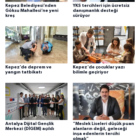
Kepez Belediyesi’nden
YKS tercihleri için ücretsiz
Göksu Mahallesi’ne yeni
danışmanlık desteği
kreş
sürüyor
Kepez’de deprem ve
Kepez'de çocuklar yazı
yangın tatbikatı
bilimle geçiriyor
Antalya Dijital Gençlik
“Meslek Liseleri düşük puan
Merkezi (DİGEM) açıldı
alanların değil, geleceği
inşa edenlerin tercihi
olmalı”