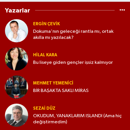
Yazarlar
ERGIN ÇEVİK
Dokuma'nın geleceği rantla mı, ortak
akılla mı yazılacak?
HILAL KARA
Bu liseye giden gençler işsiz kalmıyor
MEHMET YEMENICI
BİR BAŞAKTA SAKLI MİRAS
SEZAI DÜZ
OKUDUM, YANAKLARIM ISLANDI (Ama hiç
değiştirmedim)