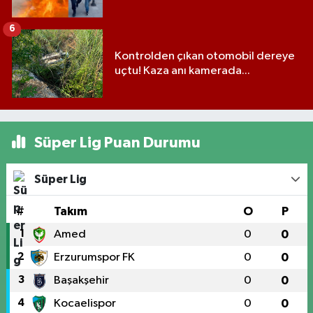
6
Kontrolden çıkan otomobil dereye
uçtu! Kaza anı kamerada...
Süper Lig Puan Durumu
Süper Lig
#
Takım
O
P
1
Amed
0
0
2
Erzurumspor FK
0
0
3
Başakşehir
0
0
4
Kocaelispor
0
0