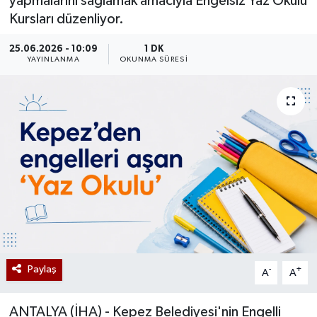
yapmalarını sağlamak amacıyla Engelsiz Yaz Okulu
Kursları düzenliyor.
25.06.2026 - 10:09
1 DK
YAYINLANMA
OKUNMA SÜRESI
Paylaş
-
+
A
A
ANTALYA (İHA) - Kepez Belediyesi'nin Engelli