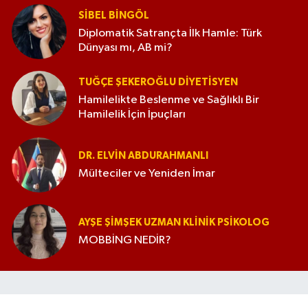
SIBEL BINGÖL
Diplomatik Satrançta İlk Hamle: Türk
Dünyası mı, AB mi?
TUĞÇE ŞEKEROĞLU DIYETISYEN
Hamilelikte Beslenme ve Sağlıklı Bir
Hamilelik İçin İpuçları
DR. ELVIN ABDURAHMANLI
Mülteciler ve Yeniden İmar
AYŞE ŞIMŞEK UZMAN KLINIK PSIKOLOG
MOBBİNG NEDİR?