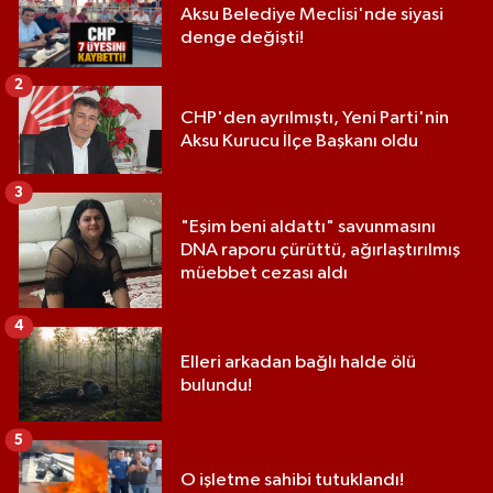
Aksu Belediye Meclisi'nde siyasi
denge değişti!
2
CHP'den ayrılmıştı, Yeni Parti'nin
Aksu Kurucu İlçe Başkanı oldu
3
"Eşim beni aldattı" savunmasını
DNA raporu çürüttü, ağırlaştırılmış
müebbet cezası aldı
4
Elleri arkadan bağlı halde ölü
bulundu!
5
O işletme sahibi tutuklandı!