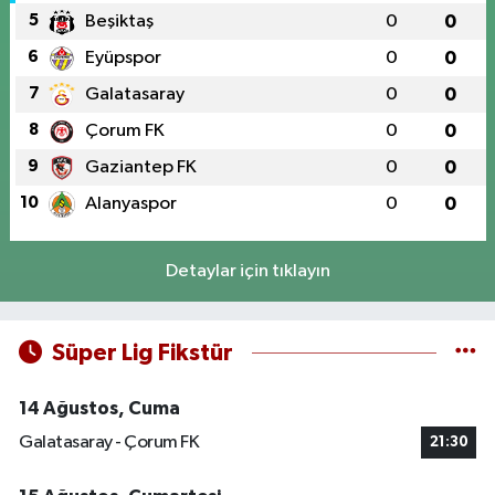
5
Beşiktaş
0
0
6
Eyüpspor
0
0
7
Galatasaray
0
0
8
Çorum FK
0
0
9
Gaziantep FK
0
0
10
Alanyaspor
0
0
Detaylar için tıklayın
Süper Lig Fikstür
14 Ağustos, Cuma
Galatasaray - Çorum FK
21:30