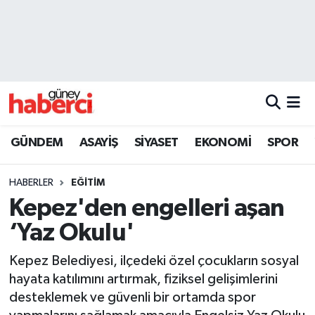
Beyoğlu Hava Durumu
Beyoğlu Trafik Yoğunluk Haritası
Süper Lig Puan Durumu ve Fikstür
GÜNDEM
ASAYİŞ
SİYASET
EKONOMİ
SPOR
Tüm Manşetler
HABERLER
EĞİTİM
Son Dakika Haberleri
Kepez'den engelleri aşan
‘Yaz Okulu'
Haber Arşivi
Kepez Belediyesi, ilçedeki özel çocukların sosyal
hayata katılımını artırmak, fiziksel gelişimlerini
desteklemek ve güvenli bir ortamda spor