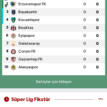
2
Erzurumspor FK
0
0
3
Başakşehir
0
0
4
Kocaelispor
0
0
5
Beşiktaş
0
0
6
Eyüpspor
0
0
7
Galatasaray
0
0
8
Çorum FK
0
0
9
Gaziantep FK
0
0
10
Alanyaspor
0
0
Detaylar için tıklayın
Süper Lig Fikstür