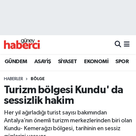
Beyoğlu Hava Durumu
Beyoğlu Trafik Yoğunluk Haritası
Süper Lig Puan Durumu ve Fikstür
GÜNDEM
ASAYİŞ
SİYASET
EKONOMİ
SPOR
Tüm Manşetler
HABERLER
BÖLGE
Son Dakika Haberleri
Turizm bölgesi Kundu' da
sessizlik hakim
Haber Arşivi
Her yıl ağırladığı turist sayısı bakımından
Antalya’nın önemli turizm merkezlerinden biri olan
Kundu- Kemerağzı bölgesi, tarihinin en sessiz