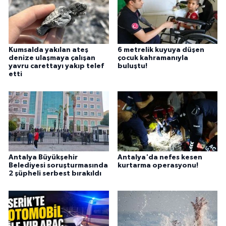
Kumsalda yakılan ateş
6 metrelik kuyuya düşen
denize ulaşmaya çalışan
çocuk kahramanıyla
yavru carettayı yakıp telef
buluştu!
etti
Antalya Büyükşehir
Antalya'da nefes kesen
Belediyesi soruşturmasında
kurtarma operasyonu!
2 şüpheli serbest bırakıldı