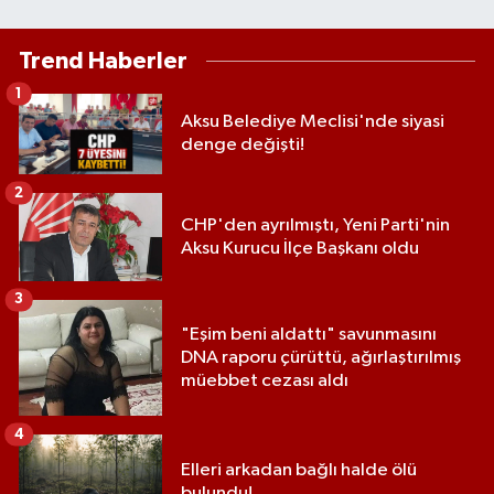
Trend Haberler
1
Aksu Belediye Meclisi'nde siyasi
denge değişti!
2
CHP'den ayrılmıştı, Yeni Parti'nin
Aksu Kurucu İlçe Başkanı oldu
3
"Eşim beni aldattı" savunmasını
DNA raporu çürüttü, ağırlaştırılmış
müebbet cezası aldı
4
Elleri arkadan bağlı halde ölü
bulundu!