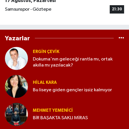
17 Ağustos, Pazartesi
Samsunspor - Göztepe
21:30
Yazarlar
ERGIN ÇEVİK
Dokuma'nın geleceği rantla mı, ortak
akılla mı yazılacak?
HILAL KARA
Bu liseye giden gençler işsiz kalmıyor
MEHMET YEMENICI
BİR BAŞAKTA SAKLI MİRAS