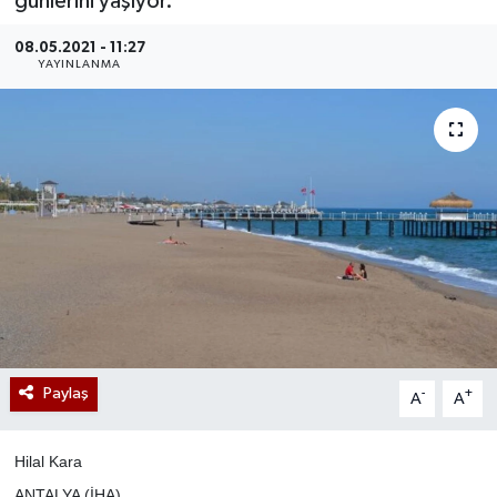
günlerini yaşıyor.
08.05.2021 - 11:27
YAYINLANMA
Paylaş
-
+
A
A
Hilal Kara
ANTALYA (İHA)