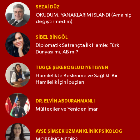
SEZAI DÜZ
OKUDUM, YANAKLARIM ISLANDI (Ama hiç
değiştirmedim)
SIBEL BINGÖL
Diplomatik Satrançta İlk Hamle: Türk
Dünyası mı, AB mi?
TUĞÇE ŞEKEROĞLU DIYETISYEN
Hamilelikte Beslenme ve Sağlıklı Bir
Hamilelik İçin İpuçları
DR. ELVIN ABDURAHMANLI
Mülteciler ve Yeniden İmar
AYŞE ŞIMŞEK UZMAN KLINIK PSIKOLOG
MOBBİNG NEDİR?