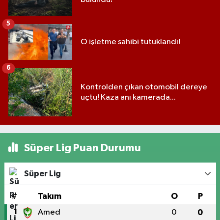
5
O işletme sahibi tutuklandı!
6
Kontrolden çıkan otomobil dereye
uçtu! Kaza anı kamerada...
Süper Lig Puan Durumu
Süper Lig
#
Takım
O
P
1
Amed
0
0