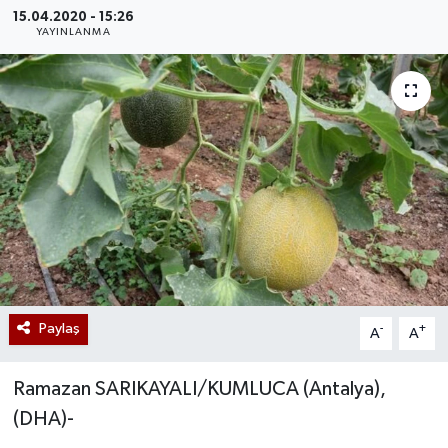
15.04.2020 - 15:26
YAYINLANMA
Paylaş
-
+
A
A
Ramazan SARIKAYALI/KUMLUCA (Antalya),
(DHA)-