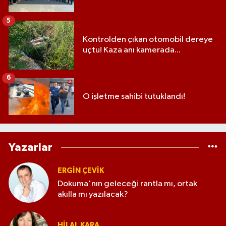
5
Kontrolden çıkan otomobil dereye
uçtu! Kaza anı kamerada...
6
O işletme sahibi tutuklandı!
Yazarlar
ERGIN ÇEVİK
Dokuma'nın geleceği rantla mı, ortak
akılla mı yazılacak?
HILAL KARA