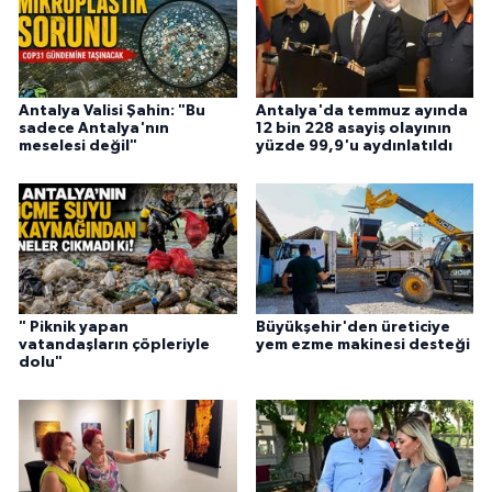
Antalya Valisi Şahin: "Bu
Antalya'da temmuz ayında
sadece Antalya'nın
12 bin 228 asayiş olayının
meselesi değil"
yüzde 99,9'u aydınlatıldı
" Piknik yapan
Büyükşehir'den üreticiye
vatandaşların çöpleriyle
yem ezme makinesi desteği
dolu"