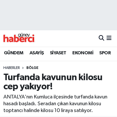
Beyoğlu Hava Durumu
Beyoğlu Trafik Yoğunluk Haritası
Süper Lig Puan Durumu ve Fikstür
GÜNDEM
ASAYİŞ
SİYASET
EKONOMİ
SPOR
Tüm Manşetler
HABERLER
BÖLGE
Son Dakika Haberleri
Turfanda kavunun kilosu
cep yakıyor!
Haber Arşivi
ANTALYA'nın Kumluca ilçesinde turfanda kavun
hasadı başladı. Seradan çıkan kavunun kilosu
toptancı halinde kilosu 10 liraya satılıyor.