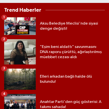
Trend Haberler
1
Aksu Belediye Meclisi'nde siyasi
denge değişti!
2
"Eşim beni aldattı" savunmasını
DNA raporu çürüttü, ağırlaştırılmış
müebbet cezası aldı
3
Elleri arkadan bağlı halde ölü
bulundu!
4
Anahtar Parti'den güç gösterisi: A
takımı sahada!