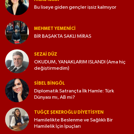
Bu liseye giden gençler işsiz kalmıyor
MEHMET YEMENICI
BİR BAŞAKTA SAKLI MİRAS
SEZAI DÜZ
OKUDUM, YANAKLARIM ISLANDI (Ama hiç
değiştirmedim)
SIBEL BINGÖL
Diplomatik Satrançta İlk Hamle: Türk
Dünyası mı, AB mi?
TUĞÇE ŞEKEROĞLU DIYETISYEN
Hamilelikte Beslenme ve Sağlıklı Bir
Hamilelik İçin İpuçları