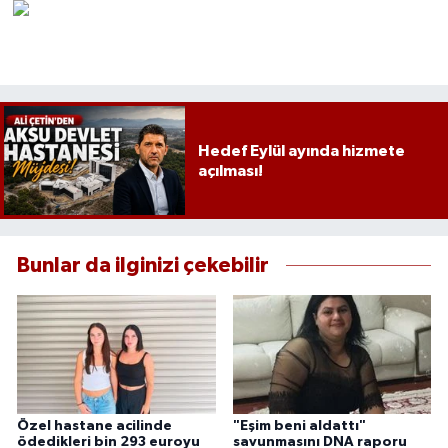
Hedef Eylül ayında hizmete
açılması!
Bunlar da ilginizi çekebilir
Özel hastane acilinde
"Eşim beni aldattı"
ödedikleri bin 293 euroyu
savunmasını DNA raporu