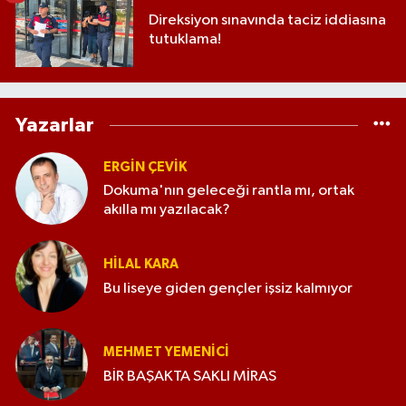
Direksiyon sınavında taciz iddiasına
tutuklama!
Yazarlar
ERGIN ÇEVİK
Dokuma'nın geleceği rantla mı, ortak
akılla mı yazılacak?
HILAL KARA
Bu liseye giden gençler işsiz kalmıyor
MEHMET YEMENICI
BİR BAŞAKTA SAKLI MİRAS