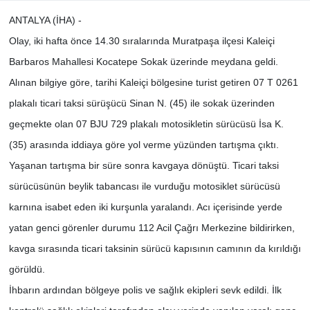
ANTALYA (İHA) -
Olay, iki hafta önce 14.30 sıralarında Muratpaşa ilçesi Kaleiçi
Barbaros Mahallesi Kocatepe Sokak üzerinde meydana geldi.
Alınan bilgiye göre, tarihi Kaleiçi bölgesine turist getiren 07 T 0261
plakalı ticari taksi sürüşücü Sinan N. (45) ile sokak üzerinden
geçmekte olan 07 BJU 729 plakalı motosikletin sürücüsü İsa K.
(35) arasında iddiaya göre yol verme yüzünden tartışma çıktı.
Yaşanan tartışma bir süre sonra kavgaya dönüştü. Ticari taksi
sürücüsünün beylik tabancası ile vurduğu motosiklet sürücüsü
karnına isabet eden iki kurşunla yaralandı. Acı içerisinde yerde
yatan genci görenler durumu 112 Acil Çağrı Merkezine bildirirken,
kavga sırasında ticari taksinin sürücü kapısının camının da kırıldığı
görüldü.
İhbarın ardından bölgeye polis ve sağlık ekipleri sevk edildi. İlk