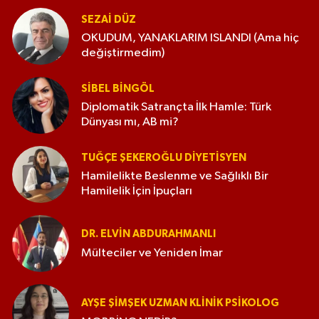
SEZAI DÜZ
OKUDUM, YANAKLARIM ISLANDI (Ama hiç
değiştirmedim)
SIBEL BINGÖL
Diplomatik Satrançta İlk Hamle: Türk
Dünyası mı, AB mi?
TUĞÇE ŞEKEROĞLU DIYETISYEN
Hamilelikte Beslenme ve Sağlıklı Bir
Hamilelik İçin İpuçları
DR. ELVIN ABDURAHMANLI
Mülteciler ve Yeniden İmar
AYŞE ŞIMŞEK UZMAN KLINIK PSIKOLOG