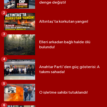
denge değişti!
2
Altıntaş’ta korkutan yangın!
3
Elleri arkadan bağlı halde ölü
bulundu!
4
Anahtar Parti'den güç gösterisi: A
takımı sahada!
5
O işletme sahibi tutuklandı!
6