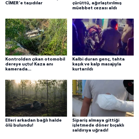
CİMER'e taşıdılar
çürüttü, ağırlaştırılmış
müebbet cezası aldı
Kontrolden çıkan otomobil
Kalbi duran genç, tahta
dereye uçtu! Kaza anı
kaşık ve kalp masajıyla
kamerada...
kurtarıldı
Elleri arkadan bağlı halde
Sipariş almaya gittiği
ölü bulundu!
işletmede döner bıçaklı
saldırıya uğradı!