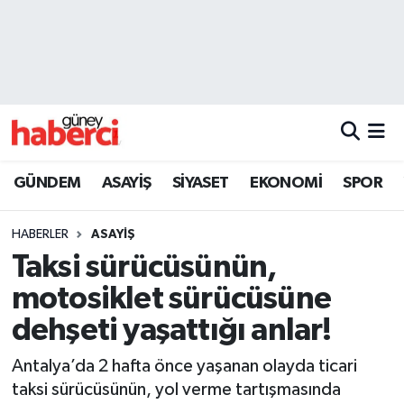
Beyoğlu Hava Durumu
Beyoğlu Trafik Yoğunluk Haritası
Süper Lig Puan Durumu ve Fikstür
GÜNDEM
ASAYİŞ
SİYASET
EKONOMİ
SPOR
Tüm Manşetler
HABERLER
ASAYİŞ
Son Dakika Haberleri
Taksi sürücüsünün,
motosiklet sürücüsüne
Haber Arşivi
dehşeti yaşattığı anlar!
Antalya’da 2 hafta önce yaşanan olayda ticari
taksi sürücüsünün, yol verme tartışmasında