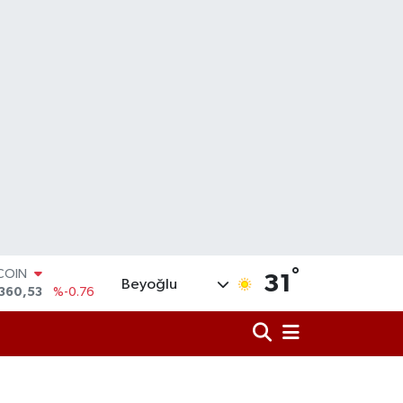
TCOIN
°
31
Beyoğlu
360,53
%-0.76
LAR
7143
%0.16
RO
,0317
%-0.02
RLİN
,2463
%0.07