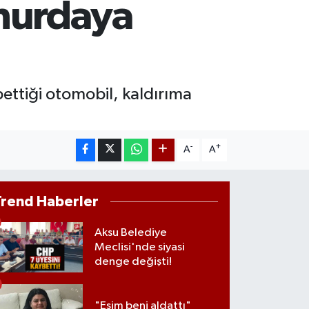
 hurdaya
AM ALTIN
4.81
%1.44
T100
799
%70
ettiği otomobil, kaldırıma
-
+
A
A
Trend Haberler
Aksu Belediye
Meclisi'nde siyasi
denge değişti!
"Eşim beni aldattı"