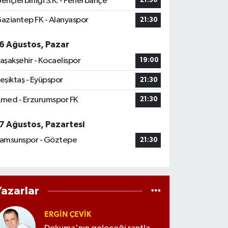
ençlerbirliği S.K. - Fenerbahçe
21:30
aziantep FK - Alanyaspor
21:30
6 Ağustos, Pazar
aşakşehir - Kocaelispor
19:00
eşiktaş - Eyüpspor
21:30
med - Erzurumspor FK
21:30
7 Ağustos, Pazartesi
amsunspor - Göztepe
21:30
Yazarlar
ERGIN ÇEVİK