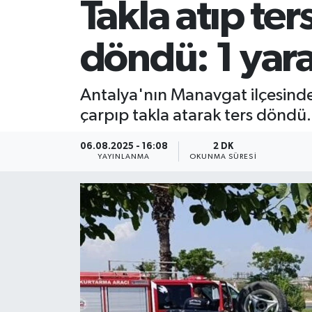
Takla atıp te
döndü: 1 yara
Antalya'nın Manavgat ilçesinde
çarpıp takla atarak ters döndü.
06.08.2025 - 16:08
2 DK
YAYINLANMA
OKUNMA SÜRESI