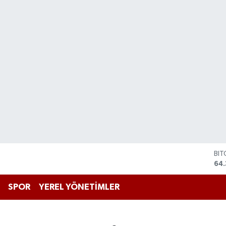
BI
64.
DO
47,
SPOR
YEREL YÖNETİMLER
EU
55
STE
64