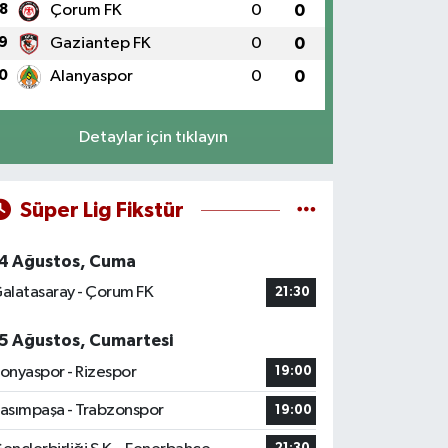
8
Çorum FK
0
0
9
Gaziantep FK
0
0
0
Alanyaspor
0
0
Detaylar için tıklayın
Süper Lig Fikstür
4 Ağustos, Cuma
alatasaray - Çorum FK
21:30
5 Ağustos, Cumartesi
onyaspor - Rizespor
19:00
asımpaşa - Trabzonspor
19:00