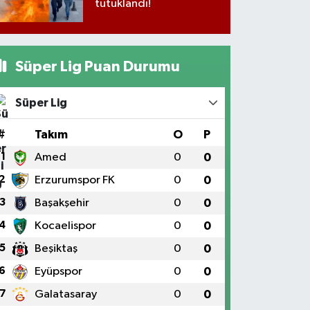
tutuklandı!
Süper Lig Puan Durumu
Süper Lig
#
Takım
O
P
1
Amed
0
0
2
Erzurumspor FK
0
0
3
Başakşehir
0
0
4
Kocaelispor
0
0
5
Beşiktaş
0
0
6
Eyüpspor
0
0
7
Galatasaray
0
0