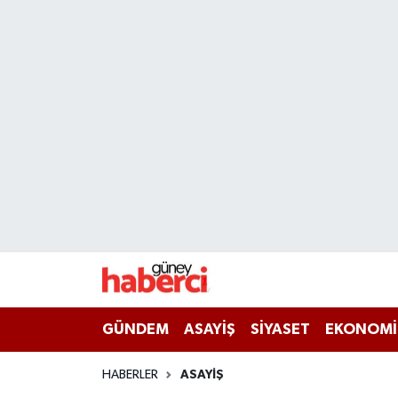
Beyoğlu Hava Durumu
Beyoğlu Trafik Yoğunluk Haritası
Süper Lig Puan Durumu ve Fikstür
Tüm Manşetler
Son Dakika Haberleri
Haber Arşivi
GÜNDEM
ASAYİŞ
SİYASET
EKONOMİ
HABERLER
ASAYİŞ