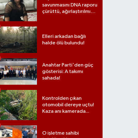
savunmasını DNA raporu
çürüttü, ağırlaştırılmış
müebbet cezası aldı
Elleri arkadan bağlı
halde ölü bulundu!
Anahtar Parti'den güç
gösterisi: A takımı
sahada!
Kontrolden çıkan
otomobil dereye uçtu!
Kaza anı kamerada...
O işletme sahibi