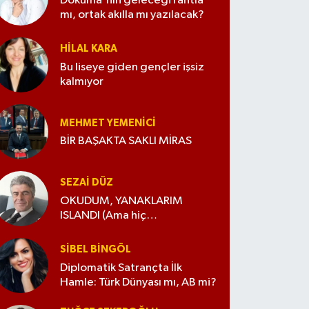
Dokuma'nın geleceği rantla
mı, ortak akılla mı yazılacak?
HILAL KARA
Bu liseye giden gençler işsiz
kalmıyor
MEHMET YEMENICI
BİR BAŞAKTA SAKLI MİRAS
SEZAI DÜZ
OKUDUM, YANAKLARIM
ISLANDI (Ama hiç
değiştirmedim)
SIBEL BINGÖL
Diplomatik Satrançta İlk
Hamle: Türk Dünyası mı, AB mi?