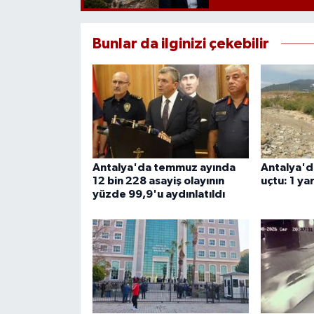
Bunlar da ilginizi çekebilir
Antalya'da temmuz ayında
Antalya'd
12 bin 228 asayiş olayının
uçtu: 1 yar
yüzde 99,9'u aydınlatıldı