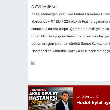
ANTALYA (İHA) -
Kaza, Manavgat ilçesi Side Mahallesi Kemer Bulvar
idaresindeki 07 BDH 224 plakalı Fiat Tofaş marka 
sonucu kaldırıma çarptı. Çarpmanın etkisiyle takla 
durabildi. Kazayı görenlerin ihbarı üzerine olay yer
dönen araçtan çıkarılan sürücü Samet K., yapılan
Hastanesi'ne kaldırıldı. Kazayla ilgili inceleme başla
EDITÖRÜN SEÇTIĞI
Hedef Eylül ay