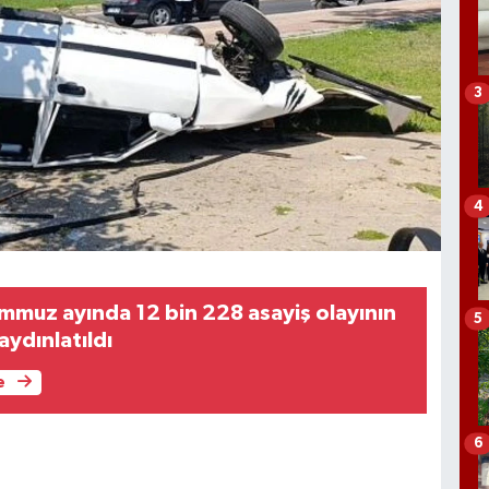
3
4
mmuz ayında 12 bin 228 asayiş olayının
5
ydınlatıldı
e
6