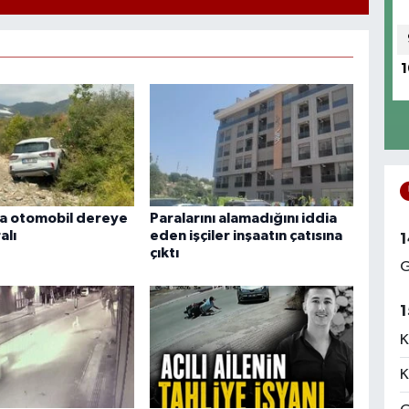
1
a otomobil dereye
Paralarını alamadığını iddia
alı
eden işçiler inşaatın çatısına
1
çıktı
G
1
K
K