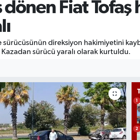
rs dönen Fiat Tofaş
GR
657
BİS
lı
13.
 sürücüsünün direksiyon hakimiyetini kayb
 Kazadan sürücü yaralı olarak kurtuldu.
1
2