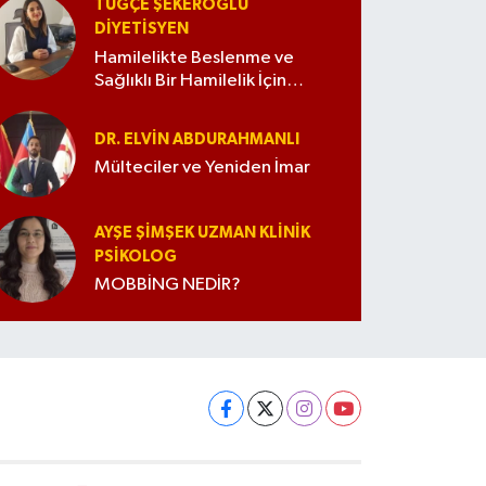
TUĞÇE ŞEKEROĞLU
DIYETISYEN
Hamilelikte Beslenme ve
Sağlıklı Bir Hamilelik İçin
İpuçları
DR. ELVIN ABDURAHMANLI
Mülteciler ve Yeniden İmar
AYŞE ŞIMŞEK UZMAN KLINIK
PSIKOLOG
MOBBİNG NEDİR?