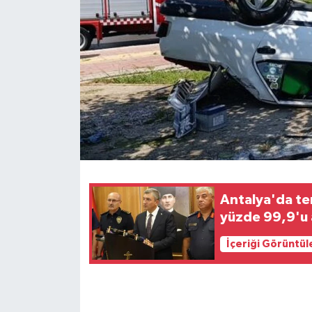
Antalya'da te
yüzde 99,9'u a
İçeriği Görüntül