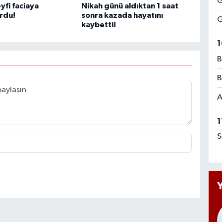
G
yfi faciaya
Nikah günü aldıktan 1 saat
rdu!
sonra kazada hayatını
G
kaybetti!
1
B
B
A
1
S