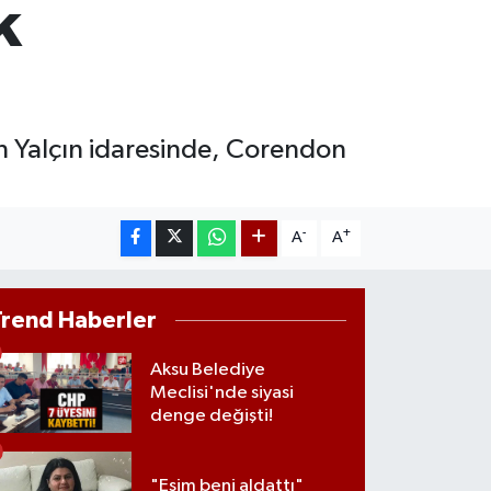
k
M ALTIN
8.23
%0.39
T100
703
%0
en Yalçın idaresinde, Corendon
-
+
A
A
Trend Haberler
Aksu Belediye
Meclisi'nde siyasi
denge değişti!
"Eşim beni aldattı"