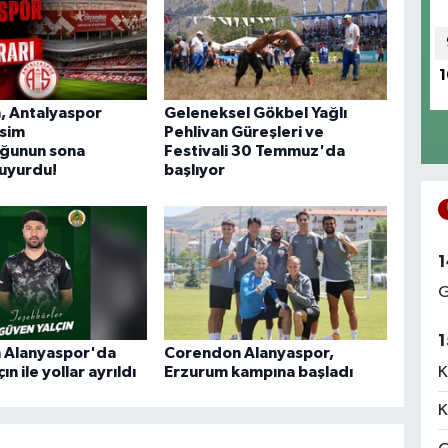
1
, Antalyaspor
Geleneksel Gökbel Yağlı
sim
Pehlivan Güreşleri ve
uğunun sona
Festivali 30 Temmuz'da
duyurdu!
başlıyor
1
G
1
 Alanyaspor'da
Corendon Alanyaspor,
K
n ile yollar ayrıldı
Erzurum kampına başladı
K