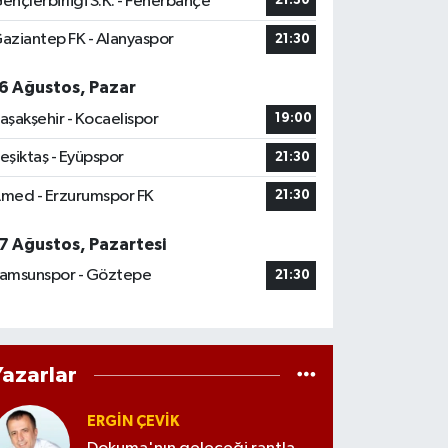
ençlerbirliği S.K. - Fenerbahçe
21:30
aziantep FK - Alanyaspor
21:30
6 Ağustos, Pazar
aşakşehir - Kocaelispor
19:00
eşiktaş - Eyüpspor
21:30
med - Erzurumspor FK
21:30
7 Ağustos, Pazartesi
amsunspor - Göztepe
21:30
Yazarlar
ERGIN ÇEVİK