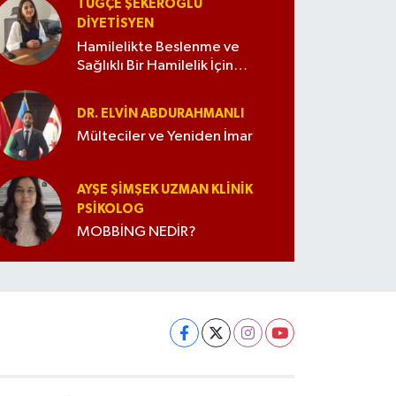
TUĞÇE ŞEKEROĞLU
DIYETISYEN
Hamilelikte Beslenme ve
Sağlıklı Bir Hamilelik İçin
İpuçları
DR. ELVIN ABDURAHMANLI
Mülteciler ve Yeniden İmar
AYŞE ŞIMŞEK UZMAN KLINIK
PSIKOLOG
MOBBİNG NEDİR?