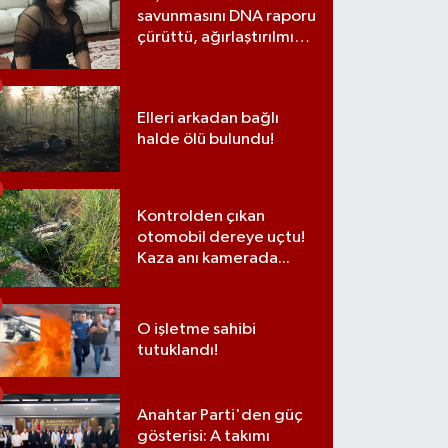
savunmasını DNA raporu
çürüttü, ağırlaştırılmış
müebbet cezası aldı
Elleri arkadan bağlı
halde ölü bulundu!
Kontrolden çıkan
otomobil dereye uçtu!
Kaza anı kamerada...
O işletme sahibi
tutuklandı!
Anahtar Parti'den güç
gösterisi: A takımı