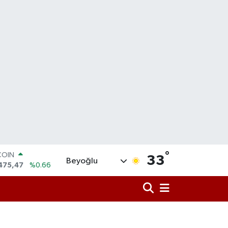
COIN
°
33
Beyoğlu
475,47
%0.66
LAR
5986
%0.06
RO
,0700
%0.1
RLİN
2438
%0.21