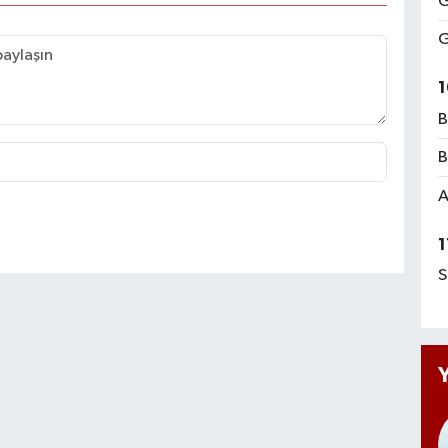
G
G
1
B
B
A
1
S