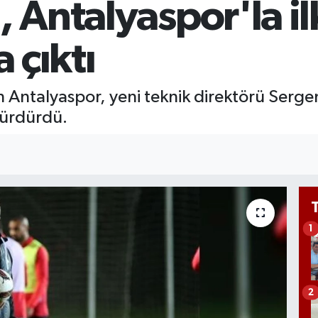
, Antalyaspor'la il
GRA
651
BİS
 çıktı
13.
n Antalyaspor, yeni teknik direktörü Serg
sürdürdü.
1
2