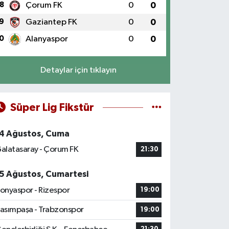
8
Çorum FK
0
0
9
Gaziantep FK
0
0
0
Alanyaspor
0
0
Detaylar için tıklayın
Süper Lig Fikstür
4 Ağustos, Cuma
alatasaray - Çorum FK
21:30
5 Ağustos, Cumartesi
onyaspor - Rizespor
19:00
asımpaşa - Trabzonspor
19:00