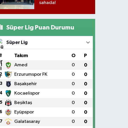
sahada!
Süper Lig Puan Durumu
Süper Lig
#
Takım
O
P
1
Amed
0
0
2
Erzurumspor FK
0
0
3
Başakşehir
0
0
4
Kocaelispor
0
0
5
Beşiktaş
0
0
6
Eyüpspor
0
0
7
Galatasaray
0
0