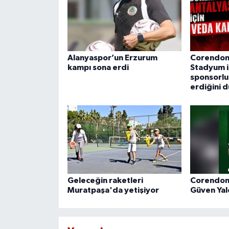
Alanyaspor’un Erzurum
Corendon
kampı sona erdi
Stadyum i
sponsorl
erdiğini 
Geleceğin raketleri
Corendon
Muratpaşa'da yetişiyor
Güven Yalçı