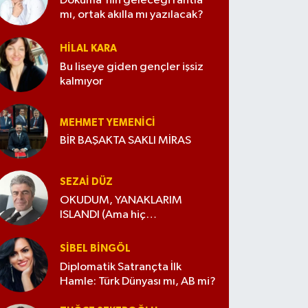
Dokuma'nın geleceği rantla
mı, ortak akılla mı yazılacak?
HILAL KARA
Bu liseye giden gençler işsiz
kalmıyor
MEHMET YEMENICI
BİR BAŞAKTA SAKLI MİRAS
SEZAI DÜZ
OKUDUM, YANAKLARIM
ISLANDI (Ama hiç
değiştirmedim)
SIBEL BINGÖL
Diplomatik Satrançta İlk
Hamle: Türk Dünyası mı, AB mi?