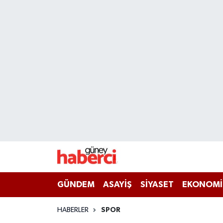
Beyoğlu Hava Durumu
Beyoğlu Trafik Yoğunluk Haritası
Süper Lig Puan Durumu ve Fikstür
Tüm Manşetler
Son Dakika Haberleri
Haber Arşivi
GÜNDEM
ASAYİŞ
SİYASET
EKONOMİ
HABERLER
SPOR