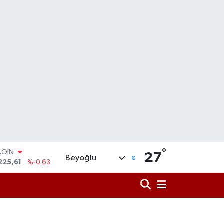
COIN
°
225,61
%-0.63
27
Beyoğlu
LAR
6704
%0
RO
,0406
%-0.08
RLİN
2143
%0
M ALTIN