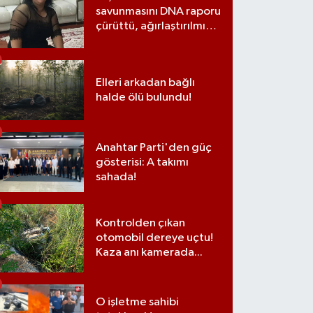
savunmasını DNA raporu
çürüttü, ağırlaştırılmış
müebbet cezası aldı
Elleri arkadan bağlı
halde ölü bulundu!
Anahtar Parti'den güç
gösterisi: A takımı
sahada!
Kontrolden çıkan
otomobil dereye uçtu!
Kaza anı kamerada...
O işletme sahibi