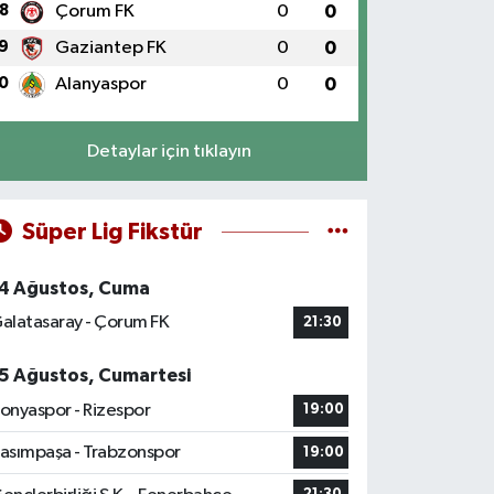
8
Çorum FK
0
0
9
Gaziantep FK
0
0
0
Alanyaspor
0
0
Detaylar için tıklayın
Süper Lig Fikstür
4 Ağustos, Cuma
alatasaray - Çorum FK
21:30
5 Ağustos, Cumartesi
onyaspor - Rizespor
19:00
asımpaşa - Trabzonspor
19:00