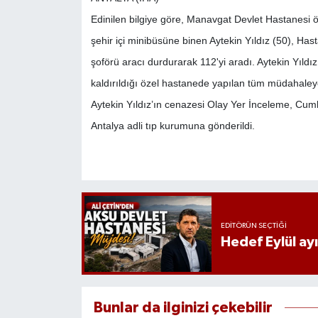
Edinilen bilgiye göre, Manavgat Devlet Hastanesi 
şehir içi minibüsüne binen Aytekin Yıldız (50), H
şoförü aracı durdurarak 112'yi aradı. Aytekin Yıldı
kaldırıldığı özel hastanede yapılan tüm müdahaley
Aytekin Yıldız’ın cenazesi Olay Yer İnceleme, Cumh
Antalya adli tıp kurumuna gönderildi.
EDITÖRÜN SEÇTIĞI
Hedef Eylül ay
Bunlar da ilginizi çekebilir