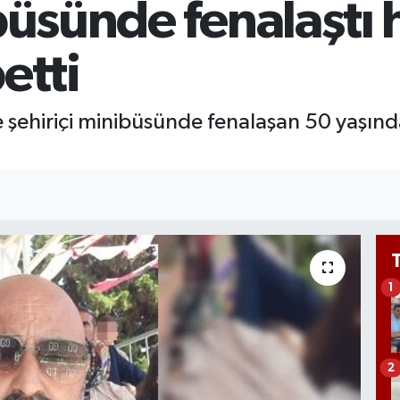
ibüsünde fenalaştı
651
BİS
13.
etti
şehiriçi minibüsünde fenalaşan 50 yaşındaki
1
2