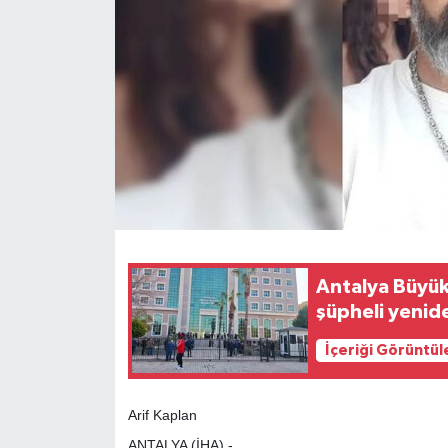
Antalya Büyük
şüpheli yenid
İçeriği Görüntül
Arif Kaplan
ANTALYA (İHA) -