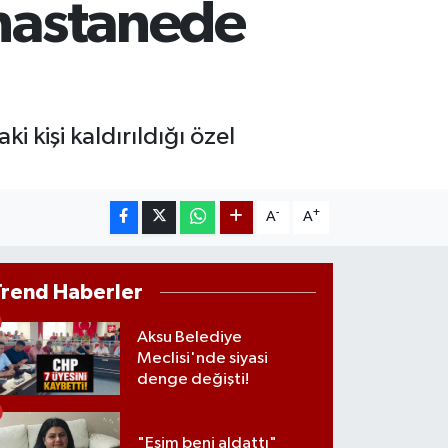
 hastanede
0.40
%0.45
T100
799
%70
 kişi kaldırıldığı özel
-
+
A
A
Trend Haberler
Aksu Belediye
Meclisi'nde siyasi
denge değişti!
"Eşim beni aldattı"