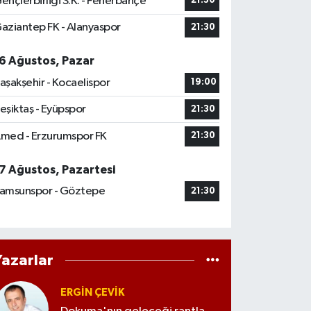
ençlerbirliği S.K. - Fenerbahçe
21:30
aziantep FK - Alanyaspor
21:30
6 Ağustos, Pazar
aşakşehir - Kocaelispor
19:00
eşiktaş - Eyüpspor
21:30
med - Erzurumspor FK
21:30
7 Ağustos, Pazartesi
amsunspor - Göztepe
21:30
Yazarlar
ERGIN ÇEVİK