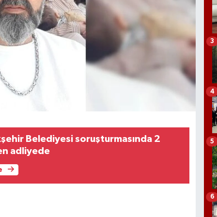
3
4
şehir Belediyesi soruşturmasında 2
5
en adliyede
e
6