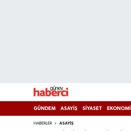
Beyoğlu Hava Durumu
Beyoğlu Trafik Yoğunluk Haritası
Süper Lig Puan Durumu ve Fikstür
Tüm Manşetler
Son Dakika Haberleri
Haber Arşivi
GÜNDEM
ASAYİŞ
SİYASET
EKONOMİ
HABERLER
ASAYİŞ