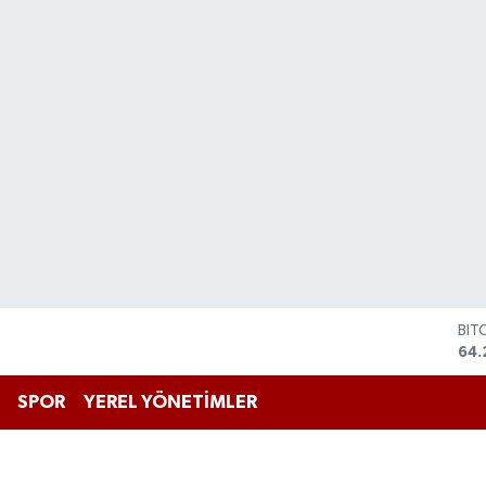
BIT
64.
DO
47,
EU
SPOR
YEREL YÖNETİMLER
55
STE
64,
GRA