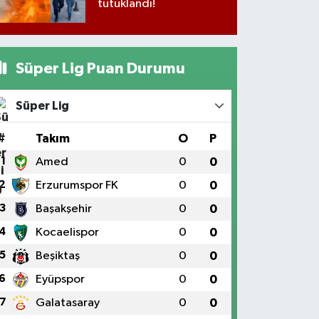
tutuklandı!
Süper Lig Puan Durumu
Süper Lig
#
Takım
O
P
1
Amed
0
0
2
Erzurumspor FK
0
0
3
Başakşehir
0
0
4
Kocaelispor
0
0
5
Beşiktaş
0
0
6
Eyüpspor
0
0
7
Galatasaray
0
0