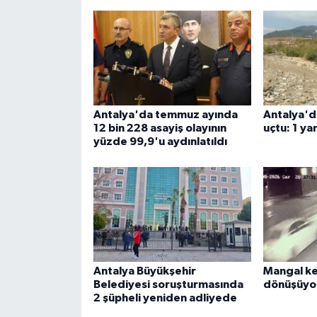
Antalya'da temmuz ayında
Antalya'd
12 bin 228 asayiş olayının
uçtu: 1 yar
yüzde 99,9'u aydınlatıldı
Antalya Büyükşehir
Mangal ke
Belediyesi soruşturmasında
dönüşüyo
2 şüpheli yeniden adliyede