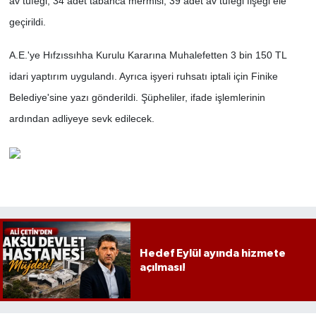
av tüfeği, 34 adet tabanca mermisi, 39 adet av tüfeği fişeği ele
geçirildi.
A.E.'ye Hıfzıssıhha Kurulu Kararına Muhalefetten 3 bin 150 TL
idari yaptırım uygulandı. Ayrıca işyeri ruhsatı iptali için Finike
Belediye'sine yazı gönderildi. Şüpheliler, ifade işlemlerinin
ardından adliyeye sevk edilecek.
Hedef Eylül ayında hizmete
açılması!