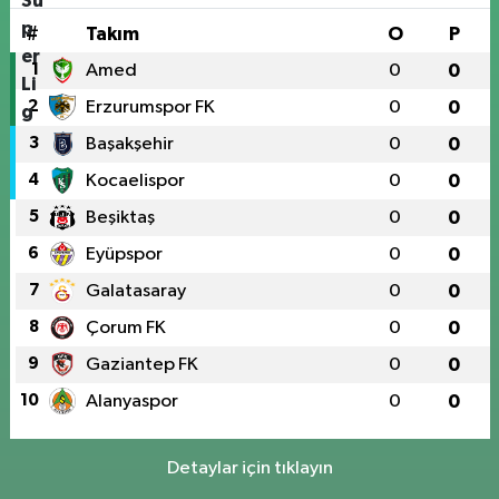
#
Takım
O
P
1
Amed
0
0
2
Erzurumspor FK
0
0
3
Başakşehir
0
0
4
Kocaelispor
0
0
5
Beşiktaş
0
0
6
Eyüpspor
0
0
7
Galatasaray
0
0
8
Çorum FK
0
0
9
Gaziantep FK
0
0
10
Alanyaspor
0
0
Detaylar için tıklayın