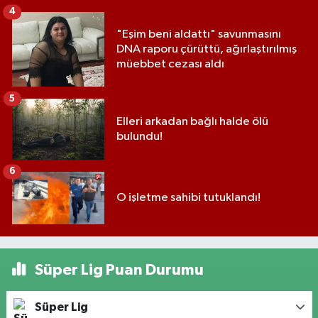
4
"Eşim beni aldattı" savunmasını
DNA raporu çürüttü, ağırlaştırılmış
müebbet cezası aldı
5
Elleri arkadan bağlı halde ölü
bulundu!
6
O işletme sahibi tutuklandı!
Süper Lig Puan Durumu
Süper Lig