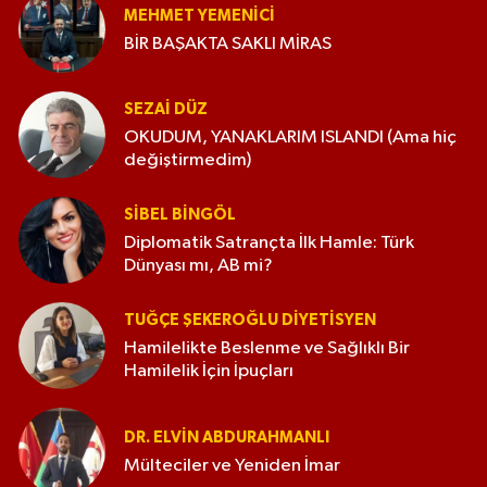
MEHMET YEMENICI
BİR BAŞAKTA SAKLI MİRAS
SEZAI DÜZ
OKUDUM, YANAKLARIM ISLANDI (Ama hiç
değiştirmedim)
SIBEL BINGÖL
Diplomatik Satrançta İlk Hamle: Türk
Dünyası mı, AB mi?
TUĞÇE ŞEKEROĞLU DIYETISYEN
Hamilelikte Beslenme ve Sağlıklı Bir
Hamilelik İçin İpuçları
DR. ELVIN ABDURAHMANLI
Mülteciler ve Yeniden İmar