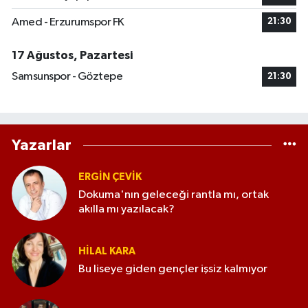
Amed - Erzurumspor FK
21:30
17 Ağustos, Pazartesi
Samsunspor - Göztepe
21:30
Yazarlar
ERGIN ÇEVİK
Dokuma'nın geleceği rantla mı, ortak
akılla mı yazılacak?
HILAL KARA
Bu liseye giden gençler işsiz kalmıyor