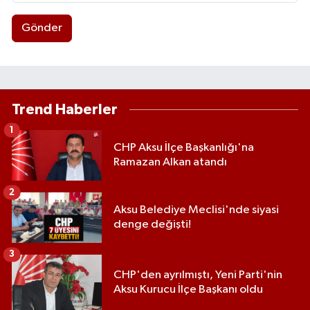
Gönder
Trend Haberler
1
CHP Aksu İlçe Başkanlığı'na
Ramazan Alkan atandı
2
Aksu Belediye Meclisi'nde siyasi
denge değişti!
3
CHP'den ayrılmıştı, Yeni Parti'nin
Aksu Kurucu İlçe Başkanı oldu