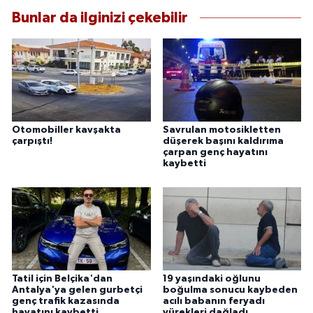
Bunlar da ilginizi çekebilir
Otomobiller kavşakta
Savrulan motosikletten
çarpıştı!
düşerek başını kaldırıma
çarpan genç hayatını
kaybetti
Tatil için Belçika'dan
19 yaşındaki oğlunu
Antalya'ya gelen gurbetçi
boğulma sonucu kaybeden
genç trafik kazasında
acılı babanın feryadı
hayatını kaybetti
yürekleri dağladı