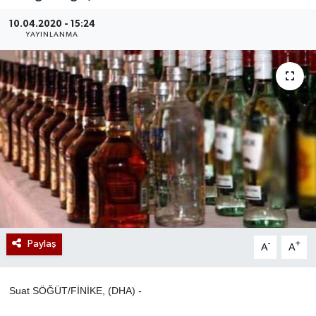
10.04.2020 - 15:24
YAYINLANMA
Paylaş
-
+
A
A
Suat SÖĞÜT/FİNİKE, (DHA) -