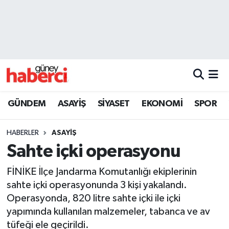
Beyoğlu Hava Durumu
Beyoğlu Trafik Yoğunluk Haritası
Süper Lig Puan Durumu ve Fikstür
GÜNDEM
ASAYİŞ
SİYASET
EKONOMİ
SPOR
Tüm Manşetler
HABERLER
ASAYİŞ
Son Dakika Haberleri
Sahte içki operasyonu
Haber Arşivi
FİNİKE İlçe Jandarma Komutanlığı ekiplerinin
sahte içki operasyonunda 3 kişi yakalandı.
Operasyonda, 820 litre sahte içki ile içki
yapımında kullanılan malzemeler, tabanca ve av
tüfeği ele geçirildi.